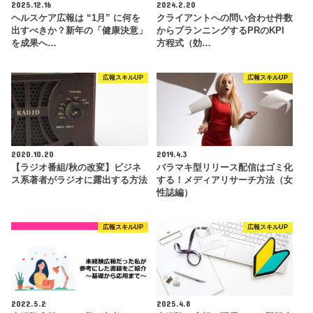
2025.12.16
2024.2.20
ヘルスケア広報は “1月” に何を
クライアントへの問い合わせ件数
出すべきか？新年の「健康決意」
からプランニングするPRのKPI
を成果へ…
方程式（効…
広報スキルUP
広報スキルUP
2020.10.20
2019.4.3
【ラジオ番組/秋の改変】ビジネ
バラマキ型リリース配信はゴミ化
ス系著者がラジオに露出する方法
する！メディアリサーチ方法（女
性誌編）
広報スキルUP
広報スキルUP
2022.5.2
2025.4.8