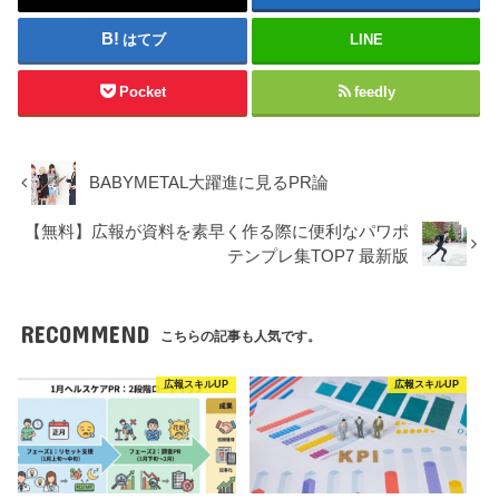
はてブ
LINE
Pocket
feedly
BABYMETAL大躍進に見るPR論
【無料】広報が資料を素早く作る際に便利なパワポ
テンプレ集TOP7 最新版
RECOMMEND
こちらの記事も人気です。
広報スキルUP
広報スキルUP