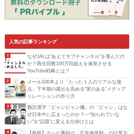
人気の記事ランキング
なぜJALは“あえてサブチャンネル”を選んだの
か？再生回数100万回超えを連発させる
YouTube戦略とは？
メール100本より「たった１人のリアルな接
点」下半期の露出を高める“実のある”メディア
リレーションの作り方
難読漢字「ビャンビャン麺」の「ビャン」はな
ぜ日本中に広まったのか？―“知られていな
い”を“話題”に変える仕掛けとは
【新版】テレビ番組の「広告換算額」の計算方