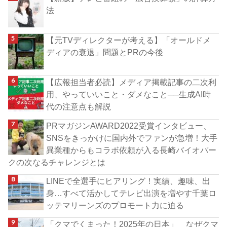
法
【元TVディレクターが考える】「オールドメ
ディアの衰退」問題とPRの今後
【広報担当者必読】メディア掲載記事の二次利
用、やっていいこと・ダメなこと──生成AI時
代の注意点も解説
PRマガジンAWARD2022受賞インタビュー、
SNSをきっかけに国内外でファンが急増！大手
異業種からもコラボ依頼が入る長崎バイオパー
クの次なるチャレンジとは
LINEで全選手にヒアリング！実績、趣味、出
身…すべて活かしてテレビ出演を増やす千葉ロ
ッテマリーンズのプロモート力に迫る
「クマでくまった！2025年の日本」 なぜクマ