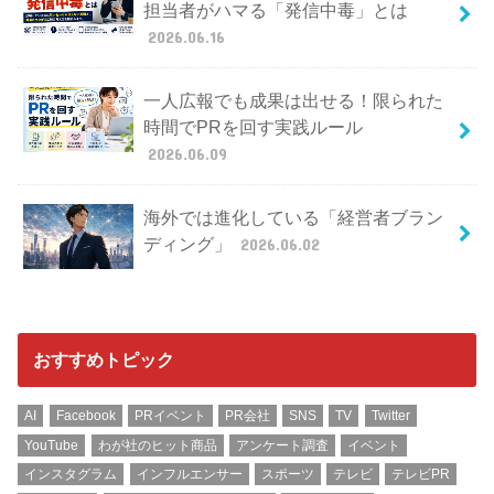
担当者がハマる「発信中毒」とは
2026.06.16
一人広報でも成果は出せる！限られた
時間でPRを回す実践ルール
2026.06.09
海外では進化している「経営者ブラン
ディング」
2026.06.02
おすすめトピック
AI
Facebook
PRイベント
PR会社
SNS
TV
Twitter
YouTube
わが社のヒット商品
アンケート調査
イベント
インスタグラム
インフルエンサー
スポーツ
テレビ
テレビPR