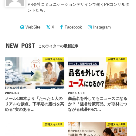
PR会社コミュニケーションデザインで働くPRコンサルタ
ントたち。
WebSite
X
Facebook
Instagram
NEW POST
このライターの最新記事
広報スキルUP
広報スキルUP
2026.8.4
2026.7.28
メール100本より「たった１人の
商品名を外してもニュースになる
リアルな接点」下半期の露出を高
か？「猛暑対策商品」が取材につ
める“実のある…
ながる残暑PRの…
広報スキルUP
広報スキルUP