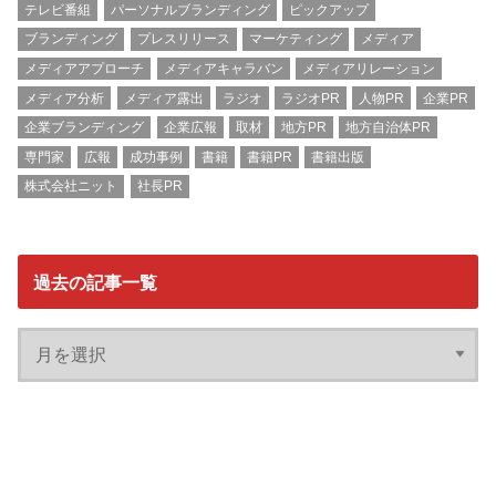
テレビ番組
パーソナルブランディング
ピックアップ
ブランディング
プレスリリース
マーケティング
メディア
メディアアプローチ
メディアキャラバン
メディアリレーション
メディア分析
メディア露出
ラジオ
ラジオPR
人物PR
企業PR
企業ブランディング
企業広報
取材
地方PR
地方自治体PR
専門家
広報
成功事例
書籍
書籍PR
書籍出版
株式会社ニット
社長PR
過去の記事一覧