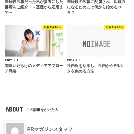
未経験広報だった私が参考にした
未経験の広報に配属され、即戦力
書籍をご紹介！～基礎から応用ま
になるためには何から始めるべ
で～
き？
広報スキルUP
広報スキルUP
2021.2.1
2014.3.5
間違いだらけのメディアアプロー
社内報を活用し、社内からPRネ
チ戦略
タを集める方法
ABOUT
この記事をかいた人
PRマガジンスタッフ