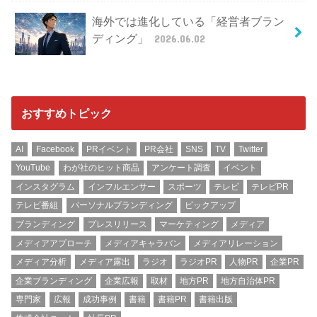
海外では進化している「経営者ブラン
ディング」
2026.06.02
おすすめトピック
AI
Facebook
PRイベント
PR会社
SNS
TV
Twitter
YouTube
わが社のヒット商品
アンケート調査
イベント
インスタグラム
インフルエンサー
スポーツ
テレビ
テレビPR
テレビ番組
パーソナルブランディング
ピックアップ
ブランディング
プレスリリース
マーケティング
メディア
メディアアプローチ
メディアキャラバン
メディアリレーション
メディア分析
メディア露出
ラジオ
ラジオPR
人物PR
企業PR
企業ブランディング
企業広報
取材
地方PR
地方自治体PR
専門家
広報
成功事例
書籍
書籍PR
書籍出版