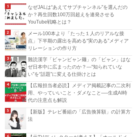
なぜJALは“あえてサブチャンネル”を選んだの
か？再生回数100万回超えを連発させる
YouTube戦略とは？
メール100本より「たった１人のリアルな接
点」下半期の露出を高める“実のある”メディア
リレーションの作り方
難読漢字「ビャンビャン麺」の「ビャン」はな
ぜ日本中に広まったのか？―“知られていな
い”を“話題”に変える仕掛けとは
【広報担当者必読】メディア掲載記事の二次利
用、やっていいこと・ダメなこと──生成AI時
代の注意点も解説
【新版】テレビ番組の「広告換算額」の計算方
法