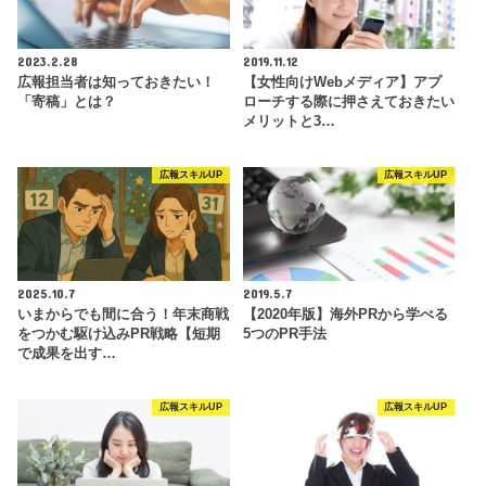
2023.2.28
2019.11.12
広報担当者は知っておきたい！
【女性向けWebメディア】アプ
「寄稿」とは？
ローチする際に押さえておきたい
メリットと3…
広報スキルUP
広報スキルUP
2025.10.7
2019.5.7
いまからでも間に合う！年末商戦
【2020年版】海外PRから学べる
をつかむ駆け込みPR戦略【短期
5つのPR手法
で成果を出す…
広報スキルUP
広報スキルUP