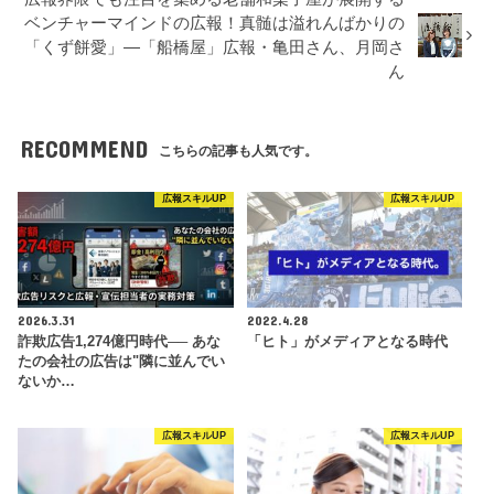
ベンチャーマインドの広報！真髄は溢れんばかりの
「くず餅愛」—「船橋屋」広報・亀田さん、月岡さ
ん
RECOMMEND
こちらの記事も人気です。
広報スキルUP
広報スキルUP
2026.3.31
2022.4.28
詐欺広告1,274億円時代── あな
「ヒト」がメディアとなる時代
たの会社の広告は"隣に並んでい
ないか…
広報スキルUP
広報スキルUP