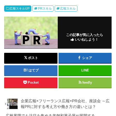
広報スキルUP
PRスキル
広報スキル
この記事が気に入ったら
いいねしよう！
ポスト
シェア
はてブ
LINE
Pocket
feedly
企業広報×フリーランス広報×PR会社、座談会 ～広
報PRに対する考え方や働き方の違いとは？
広報界隈でも注目を集める老舗和菓子屋が展開する