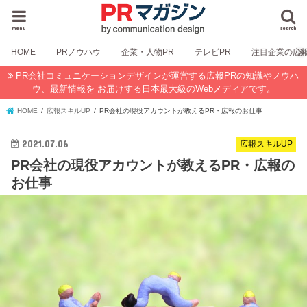
menu
search
HOME
PRノウハウ
企業・人物PR
テレビPR
注目企業の広
PR会社コミュニケーションデザインが運営する広報PRの知識やノウハ
ウ、最新情報を お届けする日本最大級のWebメディアです。
HOME
広報スキルUP
PR会社の現役アカウントが教えるPR・広報のお仕事
2021.07.06
広報スキルUP
PR会社の現役アカウントが教えるPR・広報の
お仕事