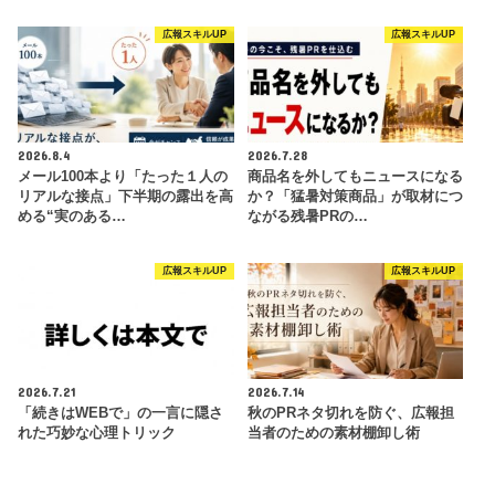
広報スキルUP
広報スキルUP
2026.8.4
2026.7.28
メール100本より「たった１人の
商品名を外してもニュースになる
リアルな接点」下半期の露出を高
か？「猛暑対策商品」が取材につ
める“実のある…
ながる残暑PRの…
広報スキルUP
広報スキルUP
2026.7.21
2026.7.14
「続きはWEBで」の一言に隠さ
秋のPRネタ切れを防ぐ、広報担
れた巧妙な心理トリック
当者のための素材棚卸し術