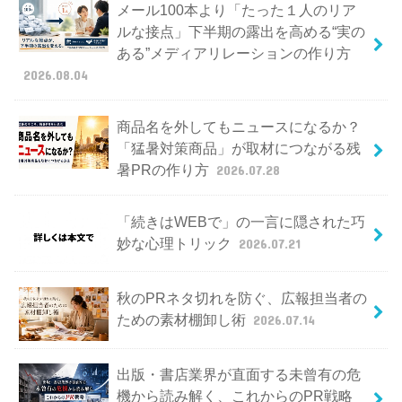
メール100本より「たった１人のリア
ルな接点」下半期の露出を高める“実の
ある”メディアリレーションの作り方
2026.08.04
商品名を外してもニュースになるか？
「猛暑対策商品」が取材につながる残
暑PRの作り方
2026.07.28
「続きはWEBで」の一言に隠された巧
妙な心理トリック
2026.07.21
秋のPRネタ切れを防ぐ、広報担当者の
ための素材棚卸し術
2026.07.14
出版・書店業界が直面する未曾有の危
機から読み解く、これからのPR戦略