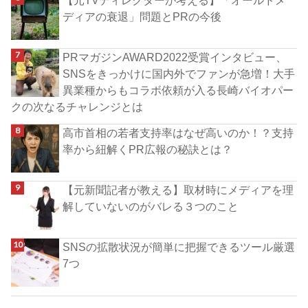
【元TVディレクターが考える】「オールドメ
ディアの衰退」問題とPRの今後
PRマガジンAWARD2022受賞インタビュー、
SNSをきっかけに国内外でファンが急増！大手
異業種からもコラボ依頼が入る長崎バイオパー
クの次なるチャレンジとは
高市首相の若者支持率はなぜ高いのか！？支持
率から紐解くPR広報の秘訣とは？
【元新聞記者が教える】取材時にメディアを理
解していないのがバレる３つのこと
SNSの拡散状況が簡単に把握できるツール厳選
7つ