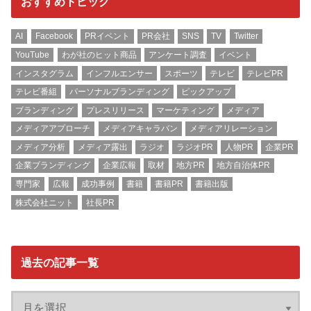
おすすめトピック
AI
Facebook
PRイベント
PR会社
SNS
TV
Twitter
YouTube
わが社のヒット商品
アンケート調査
イベント
インスタグラム
インフルエンサー
スポーツ
テレビ
テレビPR
テレビ番組
パーソナルブランディング
ピックアップ
ブランディング
プレスリリース
マーケティング
メディア
メディアアプローチ
メディアキャラバン
メディアリレーション
メディア分析
メディア露出
ラジオ
ラジオPR
人物PR
企業PR
企業ブランディング
企業広報
取材
地方PR
地方自治体PR
専門家
広報
成功事例
書籍
書籍PR
書籍出版
株式会社ニット
社長PR
過去の記事一覧