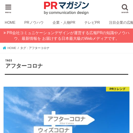
menu
search
HOME
PRノウハウ
企業・人物PR
テレビPR
注目企業の広
PR会社コミュニケーションデザインが運営する広報PRの知識やノウハ
ウ、最新情報を お届けする日本最大級のWebメディアです。
HOME
タグ : アフターコロナ
アフターコロナ
PRトレンド