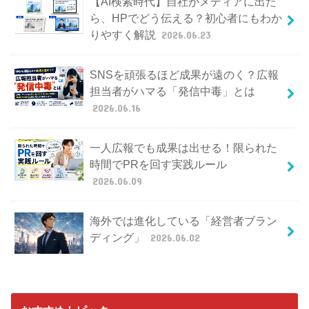
【AI検索時代】自社がメディアに出た
ら、HPでどう伝える？初心者にもわか
りやすく解説
2026.06.23
SNSを頑張るほど成果が遠のく？広報
担当者がハマる「発信中毒」とは
2026.06.16
一人広報でも成果は出せる！限られた
時間でPRを回す実践ルール
2026.06.09
海外では進化している「経営者ブラン
ディング」
2026.06.02