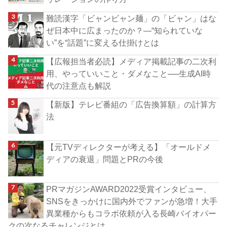
難読漢字「ビャンビャン麺」の「ビャン」はな
ぜ日本中に広まったのか？―“知られていな
い”を“話題”に変える仕掛けとは
【広報担当者必読】メディア掲載記事の二次利
用、やっていいこと・ダメなこと──生成AI時
代の注意点も解説
【新版】テレビ番組の「広告換算額」の計算方
法
【元TVディレクターが考える】「オールドメ
ディアの衰退」問題とPRの今後
PRマガジンAWARD2022受賞インタビュー、
SNSをきっかけに国内外でファンが急増！大手
異業種からもコラボ依頼が入る長崎バイオパー
クの次なるチャレンジとは