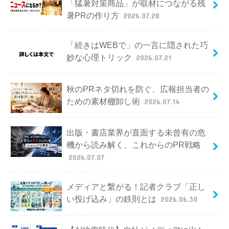
「猛暑対策商品」が取材につながる残
暑PRの作り方
2026.07.28
「続きはWEBで」の一言に隠された巧
妙な心理トリック
2026.07.21
秋のPRネタ切れを防ぐ、広報担当者の
ための素材棚卸し術
2026.07.14
出版・書店業界が直面する未曾有の危
機から読み解く、これからのPR戦略
2026.07.07
メディアと繋がる！記者クラブ「正し
い投げ込み」の鉄則とは
2026.06.30