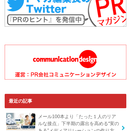
最近の記事
メール100本より「たった１人のリア
ルな接点」下半期の露出を高める“実の
ある”メディアリレーションの作り方