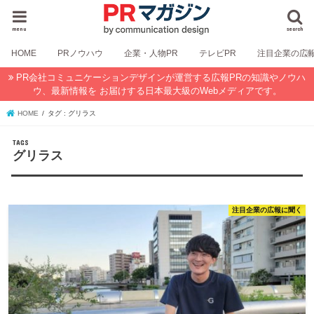
menu
search
HOME
PRノウハウ
企業・人物PR
テレビPR
注目企業の広
PR会社コミュニケーションデザインが運営する広報PRの知識やノウハ
ウ、最新情報を お届けする日本最大級のWebメディアです。
HOME
タグ : グリラス
グリラス
注目企業の広報に聞く