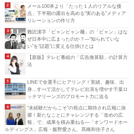
メール100本より「たった１人のリアルな接
点」下半期の露出を高める“実のある”メディア
リレーションの作り方
難読漢字「ビャンビャン麺」の「ビャン」はな
ぜ日本中に広まったのか？―“知られていな
い”を“話題”に変える仕掛けとは
【新版】テレビ番組の「広告換算額」の計算方
法
LINEで全選手にヒアリング！実績、趣味、出
身…すべて活かしてテレビ出演を増やす千葉ロ
ッテマリーンズのプロモート力に迫る
“未経験だからこそ”の視点に期待され広報に抜
擢！新たなことにチャレンジする「攻めの広
報」で、成果を積み重ねる―「オンワードホー
ルディングス」広報・飯野愛さん、髙橋和佳子さん