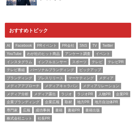
おすすめトピック
AI
Facebook
PRイベント
PR会社
SNS
TV
Twitter
YouTube
わが社のヒット商品
アンケート調査
イベント
インスタグラム
インフルエンサー
スポーツ
テレビ
テレビPR
テレビ番組
パーソナルブランディング
ピックアップ
ブランディング
プレスリリース
マーケティング
メディア
メディアアプローチ
メディアキャラバン
メディアリレーション
メディア分析
メディア露出
ラジオ
ラジオPR
人物PR
企業PR
企業ブランディング
企業広報
取材
地方PR
地方自治体PR
専門家
広報
成功事例
書籍
書籍PR
書籍出版
株式会社ニット
社長PR