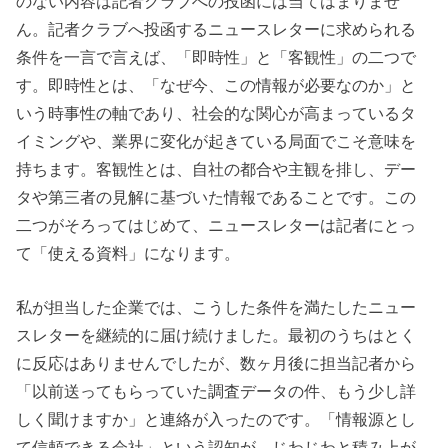
のない内容は記者クラブへの投函には当てはまりませ
ん。記者クラブへ投函するニュースレターに求められる
条件を一言で言えば、「即時性」と「客観性」の二つで
す。即時性とは、「なぜ今、この情報が必要なのか」と
いう時事性の軸であり、社会的な関心が高まっているタ
イミングや、業界に変化が起きている局面でこそ意味を
持ちます。客観性とは、自社の都合や主観を排し、デー
タや第三者の見解に基づいた情報であることです。この
二つがそろってはじめて、ニュースレターは記者にとっ
て「使える資料」になります。
私が担当した企業では、こうした条件を満たしたニュー
スレターを継続的に届け続けました。最初のうちはとく
に反応はありませんでしたが、数ヶ月後に担当記者から
「以前送ってもらっていた調査データの件、もう少し詳
しく聞けますか」と連絡が入ったのです。「情報源とし
て信頼できる会社」という認知が、じわじわと積み上が