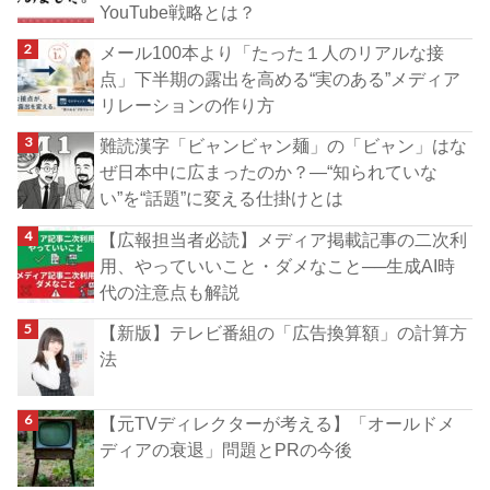
YouTube戦略とは？
メール100本より「たった１人のリアルな接
点」下半期の露出を高める“実のある”メディア
リレーションの作り方
難読漢字「ビャンビャン麺」の「ビャン」はな
ぜ日本中に広まったのか？―“知られていな
い”を“話題”に変える仕掛けとは
【広報担当者必読】メディア掲載記事の二次利
用、やっていいこと・ダメなこと──生成AI時
代の注意点も解説
【新版】テレビ番組の「広告換算額」の計算方
法
【元TVディレクターが考える】「オールドメ
ディアの衰退」問題とPRの今後