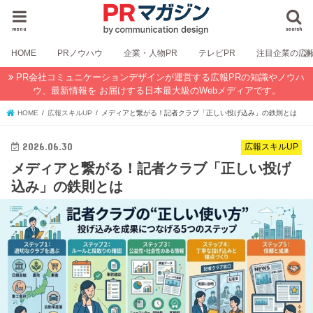
menu
search
HOME
PRノウハウ
企業・人物PR
テレビPR
注目企業の広
PR会社コミュニケーションデザインが運営する広報PRの知識やノウハ
ウ、最新情報を お届けする日本最大級のWebメディアです。
HOME
広報スキルUP
メディアと繋がる！記者クラブ「正しい投げ込み」の鉄則とは
2026.06.30
広報スキルUP
メディアと繋がる！記者クラブ「正しい投げ
込み」の鉄則とは