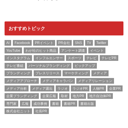
おすすめトピック
AI
Facebook
PRイベント
PR会社
SNS
TV
Twitter
YouTube
わが社のヒット商品
アンケート調査
イベント
インスタグラム
インフルエンサー
スポーツ
テレビ
テレビPR
テレビ番組
パーソナルブランディング
ピックアップ
ブランディング
プレスリリース
マーケティング
メディア
メディアアプローチ
メディアキャラバン
メディアリレーション
メディア分析
メディア露出
ラジオ
ラジオPR
人物PR
企業PR
企業ブランディング
企業広報
取材
地方PR
地方自治体PR
専門家
広報
成功事例
書籍
書籍PR
書籍出版
株式会社ニット
社長PR