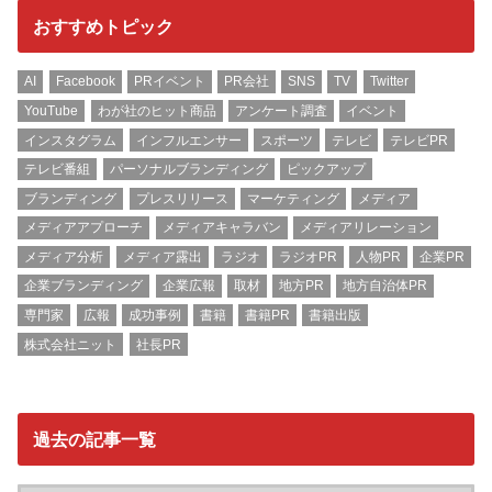
おすすめトピック
AI
Facebook
PRイベント
PR会社
SNS
TV
Twitter
YouTube
わが社のヒット商品
アンケート調査
イベント
インスタグラム
インフルエンサー
スポーツ
テレビ
テレビPR
テレビ番組
パーソナルブランディング
ピックアップ
ブランディング
プレスリリース
マーケティング
メディア
メディアアプローチ
メディアキャラバン
メディアリレーション
メディア分析
メディア露出
ラジオ
ラジオPR
人物PR
企業PR
企業ブランディング
企業広報
取材
地方PR
地方自治体PR
専門家
広報
成功事例
書籍
書籍PR
書籍出版
株式会社ニット
社長PR
過去の記事一覧