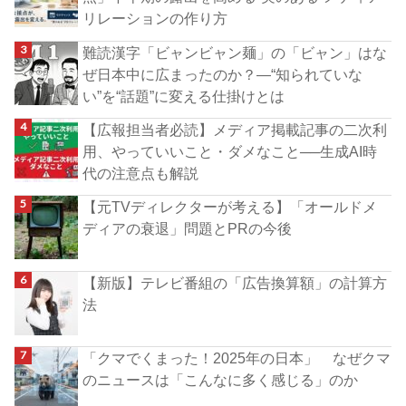
リレーションの作り方
難読漢字「ビャンビャン麺」の「ビャン」はな
ぜ日本中に広まったのか？―“知られていな
い”を“話題”に変える仕掛けとは
【広報担当者必読】メディア掲載記事の二次利
用、やっていいこと・ダメなこと──生成AI時
代の注意点も解説
【元TVディレクターが考える】「オールドメ
ディアの衰退」問題とPRの今後
【新版】テレビ番組の「広告換算額」の計算方
法
「クマでくまった！2025年の日本」 なぜクマ
のニュースは「こんなに多く感じる」のか