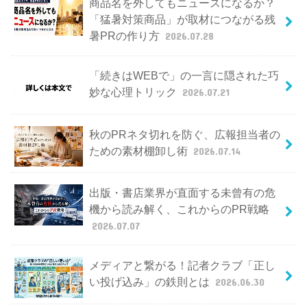
商品名を外してもニュースになるか？
「猛暑対策商品」が取材につながる残
暑PRの作り方
2026.07.28
「続きはWEBで」の一言に隠された巧
妙な心理トリック
2026.07.21
秋のPRネタ切れを防ぐ、広報担当者の
ための素材棚卸し術
2026.07.14
出版・書店業界が直面する未曾有の危
機から読み解く、これからのPR戦略
2026.07.07
メディアと繋がる！記者クラブ「正し
い投げ込み」の鉄則とは
2026.06.30