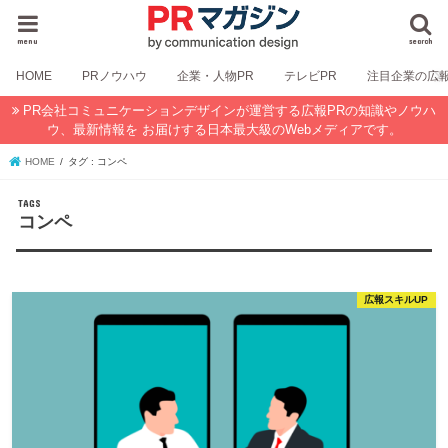
menu
search
HOME
PRノウハウ
企業・人物PR
テレビPR
注目企業の広
PR会社コミュニケーションデザインが運営する広報PRの知識やノウハ
ウ、最新情報を お届けする日本最大級のWebメディアです。
HOME
タグ : コンペ
コンペ
広報スキルUP