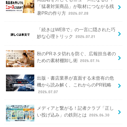
「猛暑対策商品」が取材につながる残
暑PRの作り方
2026.07.28
「続きはWEBで」の一言に隠された巧
妙な心理トリック
2026.07.21
秋のPRネタ切れを防ぐ、広報担当者の
ための素材棚卸し術
2026.07.14
出版・書店業界が直面する未曾有の危
機から読み解く、これからのPR戦略
2026.07.07
メディアと繋がる！記者クラブ「正し
い投げ込み」の鉄則とは
2026.06.30