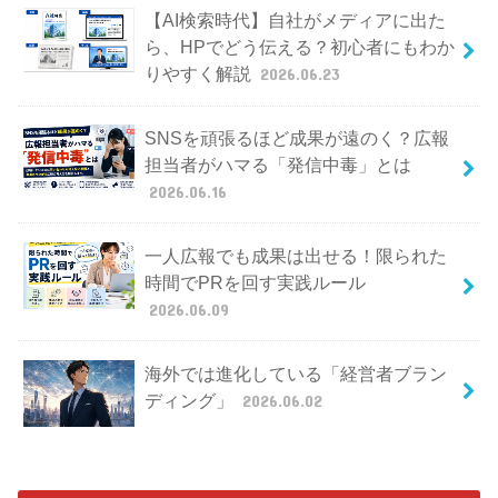
【AI検索時代】自社がメディアに出た
ら、HPでどう伝える？初心者にもわか
りやすく解説
2026.06.23
SNSを頑張るほど成果が遠のく？広報
担当者がハマる「発信中毒」とは
2026.06.16
一人広報でも成果は出せる！限られた
時間でPRを回す実践ルール
2026.06.09
海外では進化している「経営者ブラン
ディング」
2026.06.02