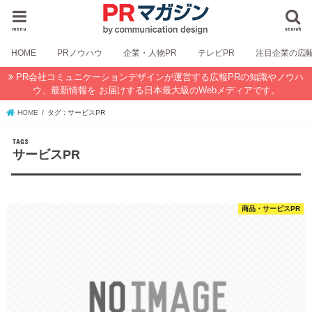
menu
search
HOME
PRノウハウ
企業・人物PR
テレビPR
注目企業の広
PR会社コミュニケーションデザインが運営する広報PRの知識やノウハ
ウ、最新情報を お届けする日本最大級のWebメディアです。
HOME
タグ : サービスPR
サービスPR
商品・サービスPR