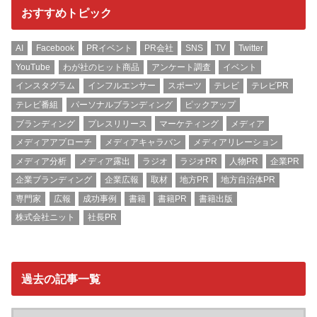
おすすめトピック
AI
Facebook
PRイベント
PR会社
SNS
TV
Twitter
YouTube
わが社のヒット商品
アンケート調査
イベント
インスタグラム
インフルエンサー
スポーツ
テレビ
テレビPR
テレビ番組
パーソナルブランディング
ピックアップ
ブランディング
プレスリリース
マーケティング
メディア
メディアアプローチ
メディアキャラバン
メディアリレーション
メディア分析
メディア露出
ラジオ
ラジオPR
人物PR
企業PR
企業ブランディング
企業広報
取材
地方PR
地方自治体PR
専門家
広報
成功事例
書籍
書籍PR
書籍出版
株式会社ニット
社長PR
過去の記事一覧