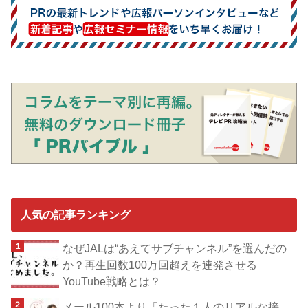
人気の記事ランキング
なぜJALは“あえてサブチャンネル”を選んだの
か？再生回数100万回超えを連発させる
YouTube戦略とは？
メール100本より「たった１人のリアルな接