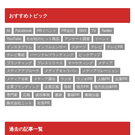
おすすめトピック
AI
Facebook
PRイベント
PR会社
SNS
TV
Twitter
YouTube
わが社のヒット商品
アンケート調査
イベント
インスタグラム
インフルエンサー
スポーツ
テレビ
テレビPR
テレビ番組
パーソナルブランディング
ピックアップ
ブランディング
プレスリリース
マーケティング
メディア
メディアアプローチ
メディアキャラバン
メディアリレーション
メディア分析
メディア露出
ラジオ
ラジオPR
人物PR
企業PR
企業ブランディング
企業広報
取材
地方PR
地方自治体PR
専門家
広報
成功事例
書籍
書籍PR
書籍出版
株式会社ニット
社長PR
過去の記事一覧