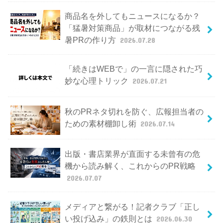
商品名を外してもニュースになるか？
「猛暑対策商品」が取材につながる残
暑PRの作り方
2026.07.28
「続きはWEBで」の一言に隠された巧
妙な心理トリック
2026.07.21
秋のPRネタ切れを防ぐ、広報担当者の
ための素材棚卸し術
2026.07.14
出版・書店業界が直面する未曾有の危
機から読み解く、これからのPR戦略
2026.07.07
メディアと繋がる！記者クラブ「正し
い投げ込み」の鉄則とは
2026.06.30