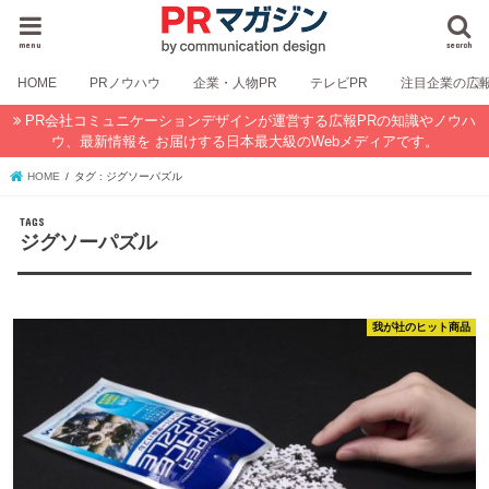
menu
search
HOME
PRノウハウ
企業・人物PR
テレビPR
注目企業の広
PR会社コミュニケーションデザインが運営する広報PRの知識やノウハ
ウ、最新情報を お届けする日本最大級のWebメディアです。
HOME
タグ : ジグソーパズル
ジグソーパズル
我が社のヒット商品