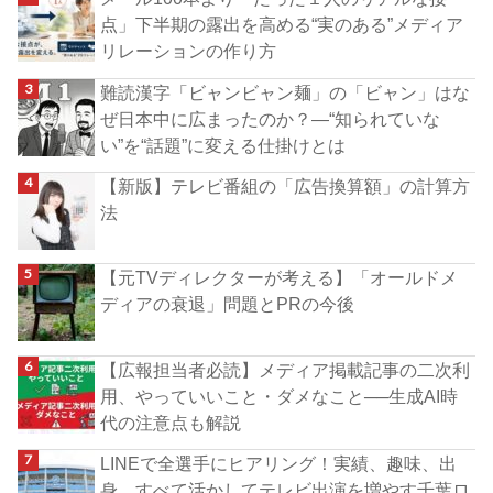
点」下半期の露出を高める“実のある”メディア
リレーションの作り方
難読漢字「ビャンビャン麺」の「ビャン」はな
ぜ日本中に広まったのか？―“知られていな
い”を“話題”に変える仕掛けとは
【新版】テレビ番組の「広告換算額」の計算方
法
【元TVディレクターが考える】「オールドメ
ディアの衰退」問題とPRの今後
【広報担当者必読】メディア掲載記事の二次利
用、やっていいこと・ダメなこと──生成AI時
代の注意点も解説
LINEで全選手にヒアリング！実績、趣味、出
身…すべて活かしてテレビ出演を増やす千葉ロ