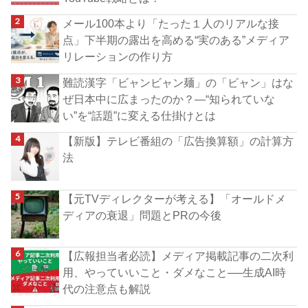
メール100本より「たった１人のリアルな接
点」下半期の露出を高める“実のある”メディア
リレーションの作り方
難読漢字「ビャンビャン麺」の「ビャン」はな
ぜ日本中に広まったのか？―“知られていな
い”を“話題”に変える仕掛けとは
【新版】テレビ番組の「広告換算額」の計算方
法
【元TVディレクターが考える】「オールドメ
ディアの衰退」問題とPRの今後
【広報担当者必読】メディア掲載記事の二次利
用、やっていいこと・ダメなこと──生成AI時
代の注意点も解説