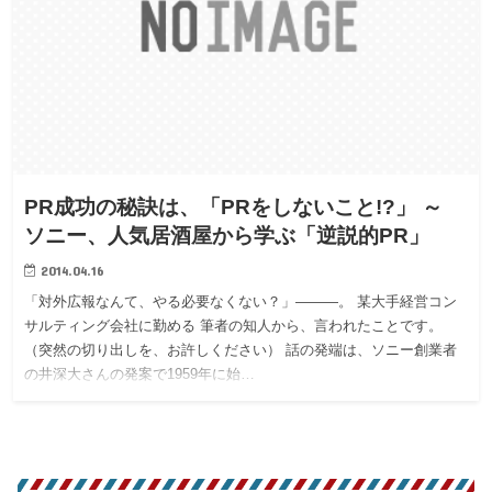
PR成功の秘訣は、「PRをしないこと!?」 ～
ソニー、人気居酒屋から学ぶ「逆説的PR」
2014.04.16
「対外広報なんて、やる必要なくない？」―――。 某大手経営コン
サルティング会社に勤める 筆者の知人から、言われたことです。
（突然の切り出しを、お許しください） 話の発端は、ソニー創業者
の井深大さんの発案で1959年に始…