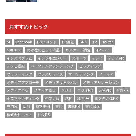
おすすめトピック
AI
Facebook
PRイベント
PR会社
SNS
TV
Twitter
YouTube
わが社のヒット商品
アンケート調査
イベント
インスタグラム
インフルエンサー
スポーツ
テレビ
テレビPR
テレビ番組
パーソナルブランディング
ピックアップ
ブランディング
プレスリリース
マーケティング
メディア
メディアアプローチ
メディアキャラバン
メディアリレーション
メディア分析
メディア露出
ラジオ
ラジオPR
人物PR
企業PR
企業ブランディング
企業広報
取材
地方PR
地方自治体PR
専門家
広報
成功事例
書籍
書籍PR
書籍出版
株式会社ニット
社長PR