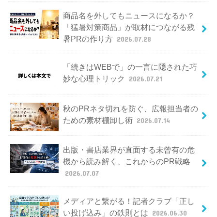
商品名を外してもニュースになるか？
「猛暑対策商品」が取材につながる残
暑PRの作り方
2026.07.28
「続きはWEBで」の一言に隠された巧
妙な心理トリック
2026.07.21
秋のPRネタ切れを防ぐ、広報担当者の
ための素材棚卸し術
2026.07.14
出版・書店業界が直面する未曾有の危
機から読み解く、これからのPR戦略
2026.07.07
メディアと繋がる！記者クラブ「正し
い投げ込み」の鉄則とは
2026.06.30