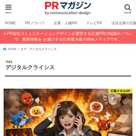
menu
search
HOME
PRノウハウ
企業・人物PR
テレビPR
注目企業の広
PR会社コミュニケーションデザインが運営する広報PRの知識やノウハ
ウ、最新情報を お届けする日本最大級のWebメディアです。
HOME
タグ : デジタルクライシス
デジタルクライシス
広報スキルUP