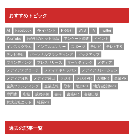
おすすめトピック
AI
Facebook
PRイベント
PR会社
SNS
TV
Twitter
YouTube
わが社のヒット商品
アンケート調査
イベント
インスタグラム
インフルエンサー
スポーツ
テレビ
テレビPR
テレビ番組
パーソナルブランディング
ピックアップ
ブランディング
プレスリリース
マーケティング
メディア
メディアアプローチ
メディアキャラバン
メディアリレーション
メディア分析
メディア露出
ラジオ
ラジオPR
人物PR
企業PR
企業ブランディング
企業広報
取材
地方PR
地方自治体PR
専門家
広報
成功事例
書籍
書籍PR
書籍出版
株式会社ニット
社長PR
過去の記事一覧