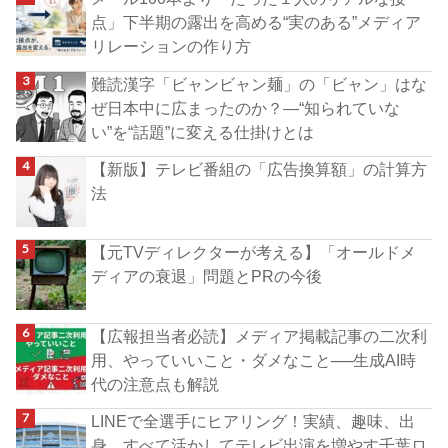
点」下半期の露出を高める“実のある”メディア
リレーションの作り方
難読漢字「ビャンビャン麺」の「ビャン」はな
ぜ日本中に広まったのか？―“知られていな
い”を“話題”に変える仕掛けとは
【新版】テレビ番組の「広告換算額」の計算方
法
【元TVディレクターが考える】「オールドメ
ディアの衰退」問題とPRの今後
【広報担当者必読】メディア掲載記事の二次利
用、やっていいこと・ダメなこと──生成AI時
代の注意点も解説
LINEで全選手にヒアリング！実績、趣味、出
身…すべて活かしてテレビ出演を増やす千葉ロ