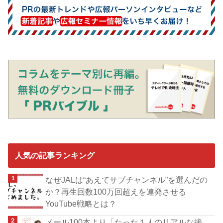
人気の記事ランキング
なぜJALは“あえてサブチャンネル”を選んだの
か？再生回数100万回超えを連発させる
YouTube戦略とは？
メール100本より「たった１人のリアルな接