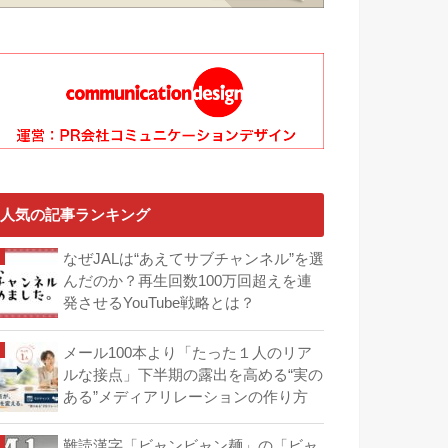
人気の記事ランキング
なぜJALは“あえてサブチャンネル”を選
んだのか？再生回数100万回超えを連
発させるYouTube戦略とは？
メール100本より「たった１人のリア
ルな接点」下半期の露出を高める“実の
ある”メディアリレーションの作り方
難読漢字「ビャンビャン麺」の「ビャ