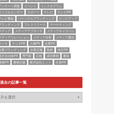
アンケート調査
イベント
インスタグラム
インフルエンサー
スポーツ
テレビ
テレビPR
テレビ番組
パーソナルブランディング
ピックアップ
ブランディング
プレスリリース
マーケティング
メディア
メディアアプローチ
メディアキャラバン
メディアリレーション
メディア分析
メディア露出
ラジオ
ラジオPR
人物PR
企業PR
企業ブランディング
企業広報
取材
地方PR
地方自治体PR
専門家
広報
成功事例
書籍
書籍PR
書籍出版
株式会社ニット
社長PR
過去の記事一覧