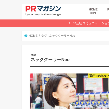
HOME
HOME
広
商
デ
P
イ
業
オ
PR会社コミュニケーショ
HOME
タグ : ネッククーラーNeo
ネッククーラーNeo
我が社のヒッ