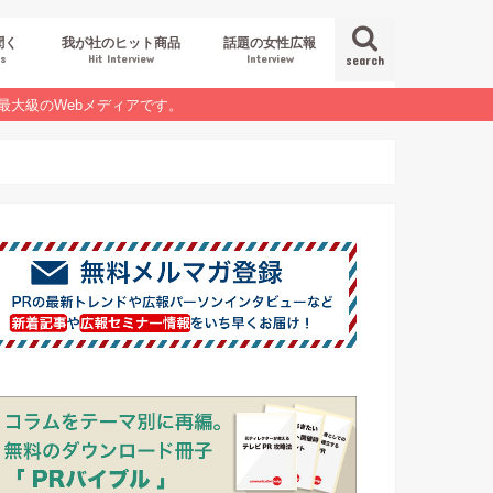
聞く
我が社のヒット商品
話題の女性広報
es
Hit Interview
Interview
search
最大級のWebメディアです。