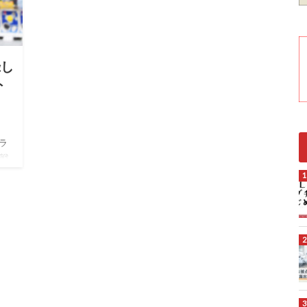
録し
ト
ラ
R戦
中
は
聞