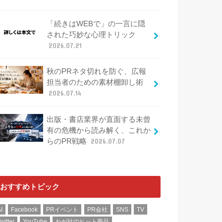
「続きはWEBで」の一言に隠
された巧妙な心理トリック
2026.07.21
秋のPRネタ切れを防ぐ、広報
担当者のための素材棚卸し術
2026.07.14
出版・書店業界が直面する未曾
有の危機から読み解く、これか
らのPR戦略
2026.07.07
おすすめトピック
I
Facebook
PRイベント
PR会社
SNS
TV
witter
YouTube
わが社のヒット商品