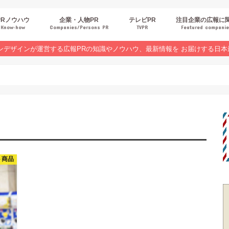
PRノウハウ
企業・人物PR
テレビPR
注目企業の広報に
Know‐how
Companies/Persons PR
TVPR
Featured compani
報スキルUP
品・サービスPR
ジタルPR
Rトレンド
ベントPR
界コラム
ンラインセミナーレポート
ンデザインが運営する広報PRの知識やノウハウ、最新情報を お届けする日本
ト商品