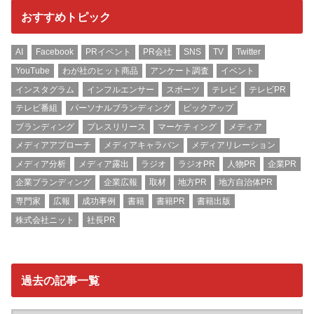
おすすめトピック
AI
Facebook
PRイベント
PR会社
SNS
TV
Twitter
YouTube
わが社のヒット商品
アンケート調査
イベント
インスタグラム
インフルエンサー
スポーツ
テレビ
テレビPR
テレビ番組
パーソナルブランディング
ピックアップ
ブランディング
プレスリリース
マーケティング
メディア
メディアアプローチ
メディアキャラバン
メディアリレーション
メディア分析
メディア露出
ラジオ
ラジオPR
人物PR
企業PR
企業ブランディング
企業広報
取材
地方PR
地方自治体PR
専門家
広報
成功事例
書籍
書籍PR
書籍出版
株式会社ニット
社長PR
過去の記事一覧