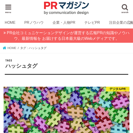
menu
search
HOME
PRノウハウ
企業・人物PR
テレビPR
注目企業の広
PR会社コミュニケーションデザインが運営する広報PRの知識やノウハ
ウ、最新情報を お届けする日本最大級のWebメディアです。
HOME
タグ : ハッシュタグ
ハッシュタグ
デジタルPR