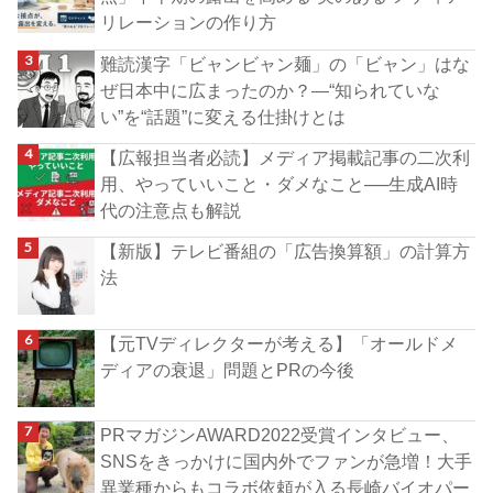
リレーションの作り方
難読漢字「ビャンビャン麺」の「ビャン」はな
ぜ日本中に広まったのか？―“知られていな
い”を“話題”に変える仕掛けとは
【広報担当者必読】メディア掲載記事の二次利
用、やっていいこと・ダメなこと──生成AI時
代の注意点も解説
【新版】テレビ番組の「広告換算額」の計算方
法
【元TVディレクターが考える】「オールドメ
ディアの衰退」問題とPRの今後
PRマガジンAWARD2022受賞インタビュー、
SNSをきっかけに国内外でファンが急増！大手
異業種からもコラボ依頼が入る長崎バイオパー