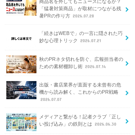
商品名を外してもニュースになるか？
「猛暑対策商品」が取材につながる残
暑PRの作り方
2026.07.28
「続きはWEBで」の一言に隠された巧
妙な心理トリック
2026.07.21
秋のPRネタ切れを防ぐ、広報担当者の
ための素材棚卸し術
2026.07.14
出版・書店業界が直面する未曾有の危
機から読み解く、これからのPR戦略
2026.07.07
メディアと繋がる！記者クラブ「正し
い投げ込み」の鉄則とは
2026.06.30