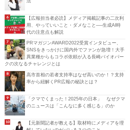
法
【広報担当者必読】メディア掲載記事の二次利
用、やっていいこと・ダメなこと──生成AI時
代の注意点も解説
PRマガジンAWARD2022受賞インタビュー、
SNSをきっかけに国内外でファンが急増！大手
異業種からもコラボ依頼が入る長崎バイオパー
クの次なるチャレンジとは
高市首相の若者支持率はなぜ高いのか！？支持
率から紐解くPR広報の秘訣とは？
「クマでくまった！2025年の日本」 なぜクマ
のニュースは「こんなに多く感じる」のか
【元新聞記者が教える】取材時にメディアを理
解していないのがバレる３つのこと