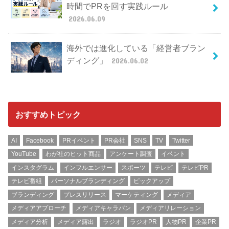
時間でPRを回す実践ルール
2026.06.09
海外では進化している「経営者ブラン
ディング」
2026.06.02
おすすめトピック
AI
Facebook
PRイベント
PR会社
SNS
TV
Twitter
YouTube
わが社のヒット商品
アンケート調査
イベント
インスタグラム
インフルエンサー
スポーツ
テレビ
テレビPR
テレビ番組
パーソナルブランディング
ピックアップ
ブランディング
プレスリリース
マーケティング
メディア
メディアアプローチ
メディアキャラバン
メディアリレーション
メディア分析
メディア露出
ラジオ
ラジオPR
人物PR
企業PR