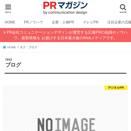
menu
search
HOME
PRノウハウ
企業・人物PR
テレビPR
注目企業の広
PR会社コミュニケーションデザインが運営する広報PRの知識やノウハ
ウ、最新情報を お届けする日本最大級のWebメディアです。
HOME
タグ : ブログ
ブログ
デジタルPR