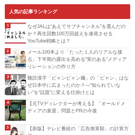
人気の記事ランキング
なぜJALは“あえてサブチャンネル”を選んだの
か？再生回数100万回超えを連発させる
YouTube戦略とは？
メール100本より「たった１人のリアルな接
点」下半期の露出を高める“実のある”メディア
リレーションの作り方
難読漢字「ビャンビャン麺」の「ビャン」はな
ぜ日本中に広まったのか？―“知られていな
い”を“話題”に変える仕掛けとは
【元TVディレクターが考える】「オールドメ
ディアの衰退」問題とPRの今後
【新版】テレビ番組の「広告換算額」の計算方