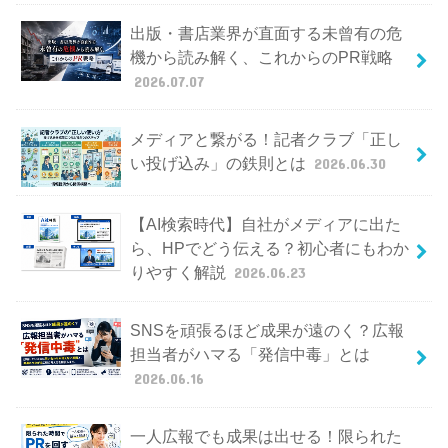
出版・書店業界が直面する未曾有の危
機から読み解く、これからのPR戦略
2026.07.07
メディアと繋がる！記者クラブ「正し
い投げ込み」の鉄則とは
2026.06.30
【AI検索時代】自社がメディアに出た
ら、HPでどう伝える？初心者にもわか
りやすく解説
2026.06.23
SNSを頑張るほど成果が遠のく？広報
担当者がハマる「発信中毒」とは
2026.06.16
一人広報でも成果は出せる！限られた