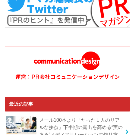
最近の記事
メール100本より「たった１人のリア
ルな接点」下半期の露出を高める“実の
ある”メディアリレーションの作り方