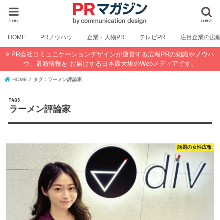
menu
search
HOME
PRノウハウ
企業・人物PR
テレビPR
注目企業の広
PR会社コミュニケーションデザインが運営する広報PRの知識やノウハ
ウ、最新情報を お届けする日本最大級のWebメディアです。
HOME
タグ : ラーメン評論家
ラーメン評論家
話題の女性広報