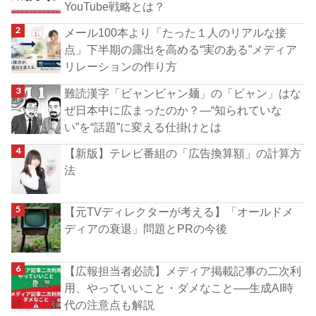
YouTube戦略とは？
メール100本より「たった１人のリアルな接
点」下半期の露出を高める“実のある”メディア
リレーションの作り方
難読漢字「ビャンビャン麺」の「ビャン」はな
ぜ日本中に広まったのか？―“知られていな
い”を“話題”に変える仕掛けとは
【新版】テレビ番組の「広告換算額」の計算方
法
【元TVディレクターが考える】「オールドメ
ディアの衰退」問題とPRの今後
【広報担当者必読】メディア掲載記事の二次利
用、やっていいこと・ダメなこと──生成AI時
代の注意点も解説