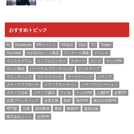
おすすめトピック
AI
Facebook
PRイベント
PR会社
SNS
TV
Twitter
YouTube
わが社のヒット商品
アンケート調査
イベント
インスタグラム
インフルエンサー
スポーツ
テレビ
テレビPR
テレビ番組
パーソナルブランディング
ピックアップ
ブランディング
プレスリリース
マーケティング
メディア
メディアアプローチ
メディアキャラバン
メディアリレーション
メディア分析
メディア露出
ラジオ
ラジオPR
人物PR
企業PR
企業ブランディング
企業広報
取材
地方PR
地方自治体PR
専門家
広報
成功事例
書籍
書籍PR
書籍出版
株式会社ニット
社長PR