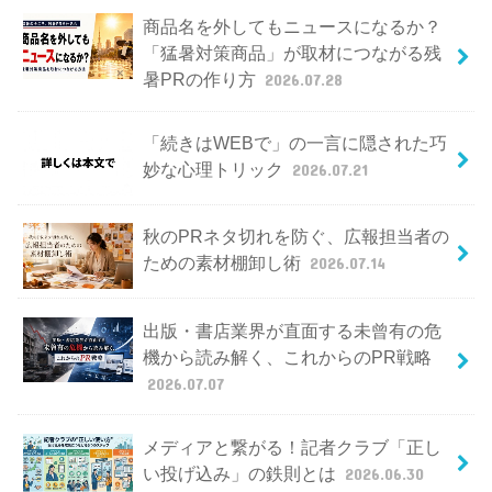
商品名を外してもニュースになるか？
「猛暑対策商品」が取材につながる残
暑PRの作り方
2026.07.28
「続きはWEBで」の一言に隠された巧
妙な心理トリック
2026.07.21
秋のPRネタ切れを防ぐ、広報担当者の
ための素材棚卸し術
2026.07.14
出版・書店業界が直面する未曾有の危
機から読み解く、これからのPR戦略
2026.07.07
メディアと繋がる！記者クラブ「正し
い投げ込み」の鉄則とは
2026.06.30