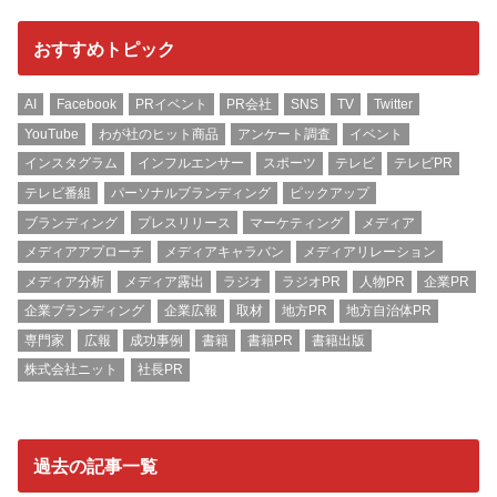
おすすめトピック
AI
Facebook
PRイベント
PR会社
SNS
TV
Twitter
YouTube
わが社のヒット商品
アンケート調査
イベント
インスタグラム
インフルエンサー
スポーツ
テレビ
テレビPR
テレビ番組
パーソナルブランディング
ピックアップ
ブランディング
プレスリリース
マーケティング
メディア
メディアアプローチ
メディアキャラバン
メディアリレーション
メディア分析
メディア露出
ラジオ
ラジオPR
人物PR
企業PR
企業ブランディング
企業広報
取材
地方PR
地方自治体PR
専門家
広報
成功事例
書籍
書籍PR
書籍出版
株式会社ニット
社長PR
過去の記事一覧