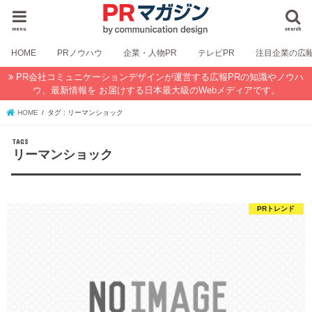
menu
search
HOME
PRノウハウ
企業・人物PR
テレビPR
注目企業の広
PR会社コミュニケーションデザインが運営する広報PRの知識やノウハ
ウ、最新情報を お届けする日本最大級のWebメディアです。
HOME
タグ : リーマンショック
リーマンショック
PRトレンド