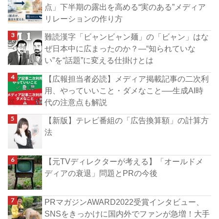
点」下半期の露出を高める“実のある”メディア
リレーションの作り方
難読漢字「ビャンビャン麺」の「ビャン」はな
ぜ日本中に広まったのか？―“知られていな
い”を“話題”に変える仕掛けとは
【広報担当者必読】メディア掲載記事の二次利
用、やっていいこと・ダメなこと──生成AI時
代の注意点も解説
【新版】テレビ番組の「広告換算額」の計算方
法
【元TVディレクターが考える】「オールドメ
ディアの衰退」問題とPRの今後
PRマガジンAWARD2022受賞インタビュー、
SNSをきっかけに国内外でファンが急増！大手