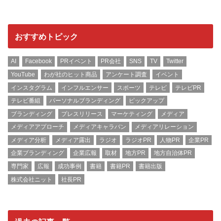
おすすめトピック
AI
Facebook
PRイベント
PR会社
SNS
TV
Twitter
YouTube
わが社のヒット商品
アンケート調査
イベント
インスタグラム
インフルエンサー
スポーツ
テレビ
テレビPR
テレビ番組
パーソナルブランディング
ピックアップ
ブランディング
プレスリリース
マーケティング
メディア
メディアアプローチ
メディアキャラバン
メディアリレーション
メディア分析
メディア露出
ラジオ
ラジオPR
人物PR
企業PR
企業ブランディング
企業広報
取材
地方PR
地方自治体PR
専門家
広報
成功事例
書籍
書籍PR
書籍出版
株式会社ニット
社長PR