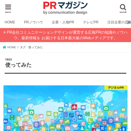
menu
search
HOME
PRノウハウ
企業・人物PR
テレビPR
注目企業の広
PR会社コミュニケーションデザインが運営する広報PRの知識やノウハ
ウ、最新情報を お届けする日本最大級のWebメディアです。
HOME
タグ : 使ってみた
使ってみた
デジタルPR