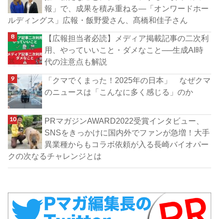
報」で、成果を積み重ねる―「オンワードホー
ルディングス」広報・飯野愛さん、髙橋和佳子さん
【広報担当者必読】メディア掲載記事の二次利
用、やっていいこと・ダメなこと──生成AI時
代の注意点も解説
「クマでくまった！2025年の日本」 なぜクマ
のニュースは「こんなに多く感じる」のか
PRマガジンAWARD2022受賞インタビュー、
SNSをきっかけに国内外でファンが急増！大手
異業種からもコラボ依頼が入る長崎バイオパー
クの次なるチャレンジとは