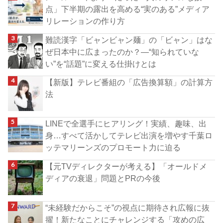
点」下半期の露出を高める“実のある”メディア
リレーションの作り方
難読漢字「ビャンビャン麺」の「ビャン」はな
ぜ日本中に広まったのか？―“知られていな
い”を“話題”に変える仕掛けとは
【新版】テレビ番組の「広告換算額」の計算方
法
LINEで全選手にヒアリング！実績、趣味、出
身…すべて活かしてテレビ出演を増やす千葉ロ
ッテマリーンズのプロモート力に迫る
【元TVディレクターが考える】「オールドメ
ディアの衰退」問題とPRの今後
“未経験だからこそ”の視点に期待され広報に抜
擢！新たなことにチャレンジする「攻めの広