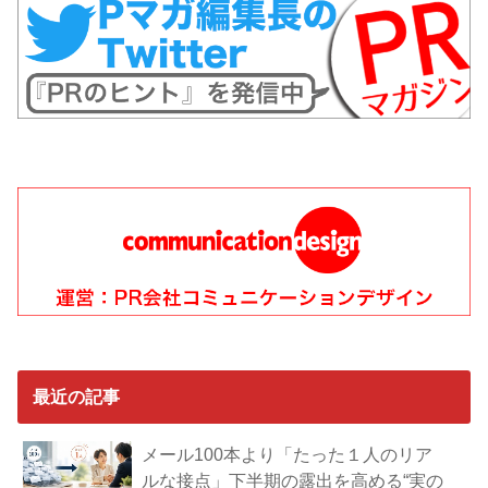
最近の記事
メール100本より「たった１人のリア
ルな接点」下半期の露出を高める“実の