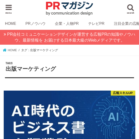
menu
search
HOME
PRノウハウ
企業・人物PR
テレビPR
注目企業の広
PR会社コミュニケーションデザインが運営する広報PRの知識やノウハ
ウ、最新情報を お届けする日本最大級のWebメディアです。
HOME
タグ : 出版マーケティング
出版マーケティング
広報スキルUP