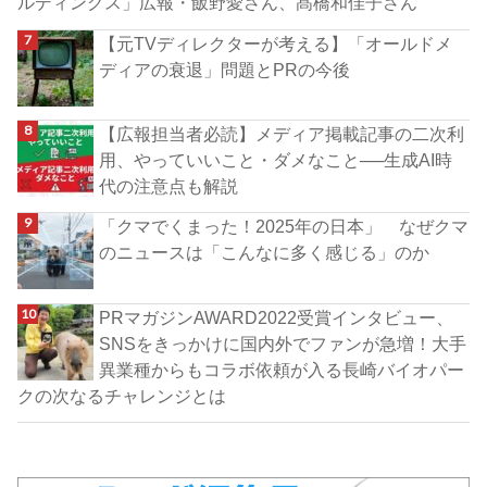
ルディングス」広報・飯野愛さん、髙橋和佳子さん
【元TVディレクターが考える】「オールドメ
ディアの衰退」問題とPRの今後
【広報担当者必読】メディア掲載記事の二次利
用、やっていいこと・ダメなこと──生成AI時
代の注意点も解説
「クマでくまった！2025年の日本」 なぜクマ
のニュースは「こんなに多く感じる」のか
PRマガジンAWARD2022受賞インタビュー、
SNSをきっかけに国内外でファンが急増！大手
異業種からもコラボ依頼が入る長崎バイオパー
クの次なるチャレンジとは