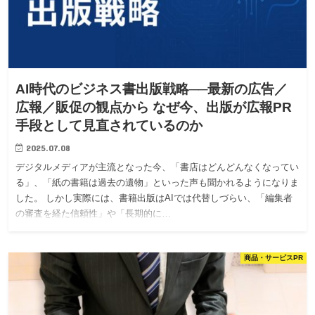
AI時代のビジネス書出版戦略──最新の広告／
広報／販促の観点から なぜ今、出版が広報PR
手段として見直されているのか
2025.07.08
デジタルメディアが主流となった今、「書店はどんどんなくなってい
る」、「紙の書籍は過去の遺物」といった声も聞かれるようになりま
した。 しかし実際には、書籍出版はAIでは代替しづらい、「編集者
の審査を経た信頼性」や「長期的に…
商品・サービスPR