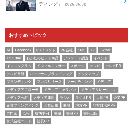
ディング」
2026.06.02
おすすめトピック
AI
Facebook
PRイベント
PR会社
SNS
TV
Twitter
YouTube
わが社のヒット商品
アンケート調査
イベント
インスタグラム
インフルエンサー
スポーツ
テレビ
テレビPR
テレビ番組
パーソナルブランディング
ピックアップ
ブランディング
プレスリリース
マーケティング
メディア
メディアアプローチ
メディアキャラバン
メディアリレーション
メディア分析
メディア露出
ラジオ
ラジオPR
人物PR
企業PR
企業ブランディング
企業広報
取材
地方PR
地方自治体PR
専門家
広報
成功事例
書籍
書籍PR
書籍出版
株式会社ニット
社長PR