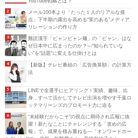
YouTube戦略とは？
メール100本より「たった１人のリアルな接
点」下半期の露出を高める“実のある”メディア
リレーションの作り方
難読漢字「ビャンビャン麺」の「ビャン」はな
ぜ日本中に広まったのか？―“知られていな
い”を“話題”に変える仕掛けとは
【新版】テレビ番組の「広告換算額」の計算方
法
LINEで全選手にヒアリング！実績、趣味、出
身…すべて活かしてテレビ出演を増やす千葉ロ
ッテマリーンズのプロモート力に迫る
“未経験だからこそ”の視点に期待され広報に抜
擢！新たなことにチャレンジする「攻めの広
報」で、成果を積み重ねる―「オンワードホー