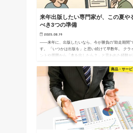
来年出版したい専門家が、この夏や
べき3つの準備
2025.08.19
――来年に、出版したいなら、今が勝負の“助走期間”
す。 「いつかは出版を」と思い続けて早数年。 クラ
ントや周囲から「本を出したら？」と言われた経験が
る方も多いのではないでしょうか。 でも―― ・何か
めればいい…
商品・サービ