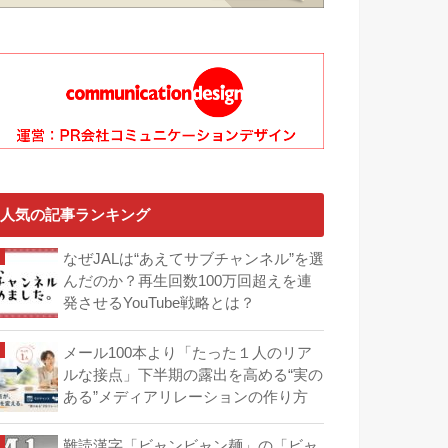
人気の記事ランキング
なぜJALは“あえてサブチャンネル”を選
んだのか？再生回数100万回超えを連
発させるYouTube戦略とは？
メール100本より「たった１人のリア
ルな接点」下半期の露出を高める“実の
ある”メディアリレーションの作り方
難読漢字「ビャンビャン麺」の「ビャ