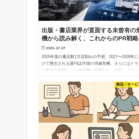
出版・書店業界が直面する未曾有の
機から読み解く、これからのPR戦略
2026.07.07
2025年度の書店数1万店割れの予測、2027〜2028年
けて懸念される週刊誌市場の消滅危機、さらにはトラ
ク新法の影響による物流費の高騰など、出版・メディ
業界は現在、未曾有の転換期を迎えています。長らく
界を支え…
商品・サービ