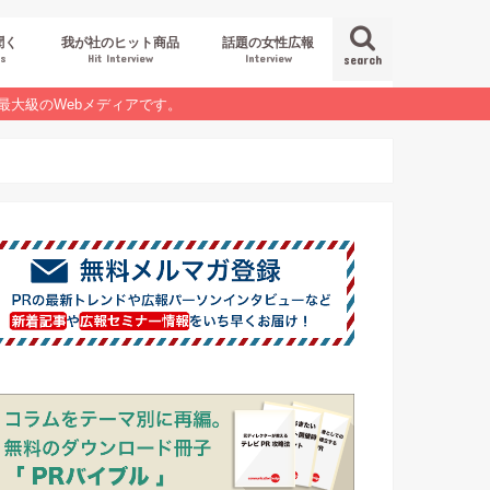
聞く
我が社のヒット商品
話題の女性広報
es
Hit Interview
Interview
search
最大級のWebメディアです。