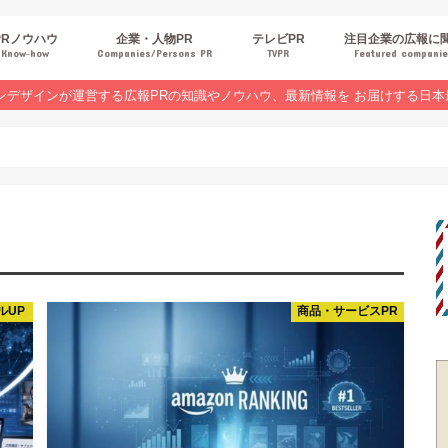
PRノウハウ
企業・人物PR
テレビPR
注目企業の広報に
Know‐how
Companies/Persons PR
TVPR
Featured compani
報スキルUP
品・サービスPR
ジタルPR
Rトレンド
ベントPR
界コラム
ンラインセミナーレポート
ンデザインが運営する広報PRの知識やノウハウ、最新情報を お届けする日本
ルUP
商品・サービスPR