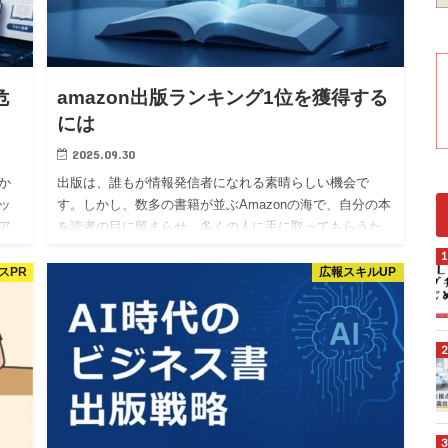
危
amazon出版ランキング1位を獲得する
には
2025.09.30
にか
出版は、誰もが情報発信者になれる素晴らしい機会で
ッ
す。しかし、数多の書籍が並ぶAmazonの海で、自分の本
ア
を読者の目に留まらせ、多くの人に手に取ってもらうた
業
めには、単に良い本を書くだけでは不十分です。特に、
Amazonのラ…
スPR
広報スキルUP