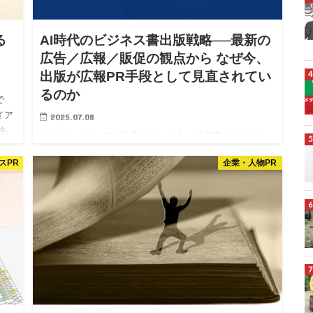
る
AI時代のビジネス書出版戦略──最新の
広告／広報／販促の観点から なぜ今、
出版が広報PR手段として見直されてい
るのか
で
イア
2025.07.08
あ
デジタルメディアが主流となった今、「書店はどんどん
ら始
なくなっている」、「紙の書籍は過去の遺物」といった
スPR
企業・人物PR
声も聞かれるようになりました。 しかし実際には、書籍
出版はAIでは代替しづらい、「編集者の審査を経た信頼
性」や「長期的に…