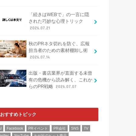
「続きはWEBで」の一言に隠
された巧妙な心理トリック
2026.07.21
秋のPRネタ切れを防ぐ、広報
担当者のための素材棚卸し術
2026.07.14
出版・書店業界が直面する未曾
有の危機から読み解く、これか
らのPR戦略
2026.07.07
おすすめトピック
I
Facebook
PRイベント
PR会社
SNS
TV
witter
YouTube
わが社のヒット商品