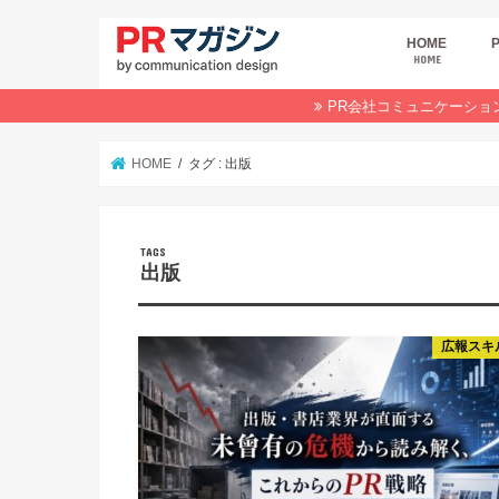
HOME
HOME
広
商
デ
P
イ
業
オ
PR会社コミュニケーショ
HOME
タグ : 出版
出版
広報スキ