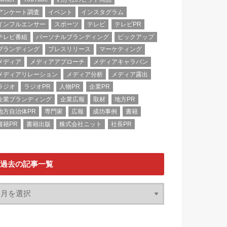
アンケート調査
イベント
インスタグラム
インフルエンサー
スポーツ
テレビ
テレビPR
テレビ番組
パーソナルブランディング
ピックアップ
ブランディング
プレスリリース
マーケティング
メディア
メディアアプローチ
メディアキャラバン
メディアリレーション
メディア分析
メディア露出
ラジオ
ラジオPR
人物PR
企業PR
企業ブランディング
企業広報
取材
地方PR
地方自治体PR
専門家
広報
成功事例
書籍
書籍PR
書籍出版
株式会社ニット
社長PR
過去の記事一覧