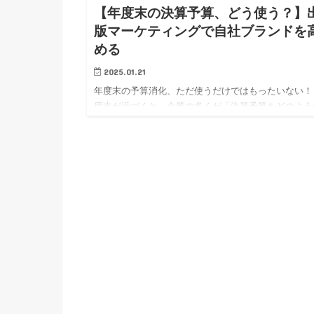
【年度末の決算予算、どう使う？】
版マーケティングで自社ブランドを
める
2025.01.21
年度末の予算消化、ただ使うだけではもったいない！
度末が近づくと、企業の多くが「決算予算をどのよう
使い切るか」に頭を悩ませます。 ただ予算を消化す
けではなく、「出版を活用したブランディング」を検
してはいかがでし…