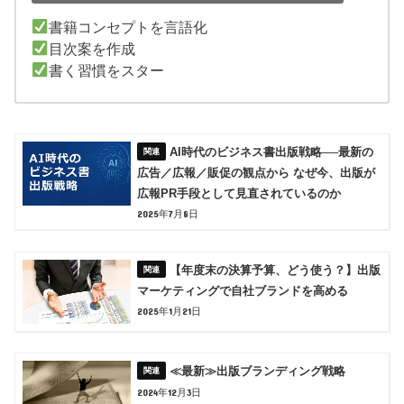
書籍コンセプトを言語化
目次案を作成
書く習慣をスター
AI時代のビジネス書出版戦略──最新の
広告／広報／販促の観点から なぜ今、出版が
広報PR手段として見直されているのか
2025年7月8日
【年度末の決算予算、どう使う？】出版
マーケティングで自社ブランドを高める
2025年1月21日
≪最新≫出版ブランディング戦略
2024年12月3日