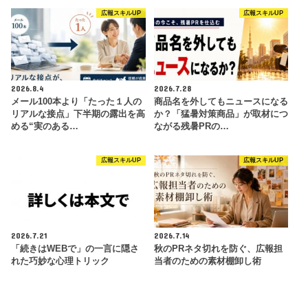
広報スキルUP
広報スキルUP
2026.8.4
2026.7.28
メール100本より「たった１人の
商品名を外してもニュースになる
リアルな接点」下半期の露出を高
か？「猛暑対策商品」が取材につ
める“実のある…
ながる残暑PRの…
広報スキルUP
広報スキルUP
2026.7.21
2026.7.14
「続きはWEBで」の一言に隠さ
秋のPRネタ切れを防ぐ、広報担
れた巧妙な心理トリック
当者のための素材棚卸し術