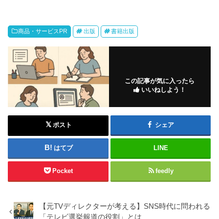
商品・サービスPR
出版
書籍出版
この記事が気に入ったら
いいねしよう！
ポスト
シェア
はてブ
LINE
Pocket
feedly
【元TVディレクターが考える】SNS時代に問われる
「テレビ選挙報道の役割」とは