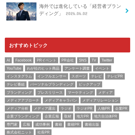
海外では進化している「経営者ブラン
ディング」
2026.06.02
おすすめトピック
AI
Facebook
PRイベント
PR会社
SNS
TV
Twitter
YouTube
わが社のヒット商品
アンケート調査
イベント
インスタグラム
インフルエンサー
スポーツ
テレビ
テレビPR
テレビ番組
パーソナルブランディング
ピックアップ
ブランディング
プレスリリース
マーケティング
メディア
メディアアプローチ
メディアキャラバン
メディアリレーション
メディア分析
メディア露出
ラジオ
ラジオPR
人物PR
企業PR
企業ブランディング
企業広報
取材
地方PR
地方自治体PR
専門家
広報
成功事例
書籍
書籍PR
書籍出版
株式会社ニット
社長PR