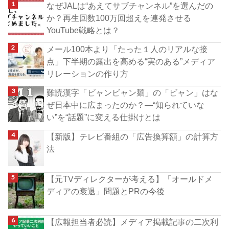
なぜJALは“あえてサブチャンネル”を選んだの
か？再生回数100万回超えを連発させる
YouTube戦略とは？
メール100本より「たった１人のリアルな接
点」下半期の露出を高める“実のある”メディア
リレーションの作り方
難読漢字「ビャンビャン麺」の「ビャン」はな
ぜ日本中に広まったのか？―“知られていな
い”を“話題”に変える仕掛けとは
【新版】テレビ番組の「広告換算額」の計算方
法
【元TVディレクターが考える】「オールドメ
ディアの衰退」問題とPRの今後
【広報担当者必読】メディア掲載記事の二次利