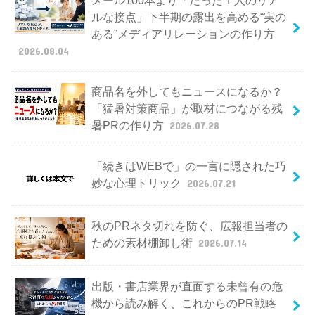
メール100本より「たった１人のリア
ルな接点」下半期の露出を高める“実の
ある”メディアリレーションの作り方
2026.08.04
商品名を外してもニュースになるか？
「猛暑対策商品」が取材につながる残
暑PRの作り方
2026.07.28
「続きはWEBで」の一言に隠された巧
妙な心理トリック
2026.07.21
秋のPRネタ切れを防ぐ、広報担当者の
ための素材棚卸し術
2026.07.14
出版・書店業界が直面する未曾有の危
機から読み解く、これからのPR戦略