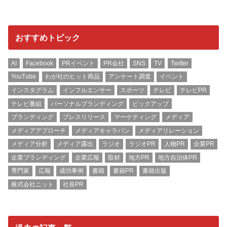
おすすめトピック
AI
Facebook
PRイベント
PR会社
SNS
TV
Twitter
YouTube
わが社のヒット商品
アンケート調査
イベント
インスタグラム
インフルエンサー
スポーツ
テレビ
テレビPR
テレビ番組
パーソナルブランディング
ピックアップ
ブランディング
プレスリリース
マーケティング
メディア
メディアアプローチ
メディアキャラバン
メディアリレーション
メディア分析
メディア露出
ラジオ
ラジオPR
人物PR
企業PR
企業ブランディング
企業広報
取材
地方PR
地方自治体PR
専門家
広報
成功事例
書籍
書籍PR
書籍出版
株式会社ニット
社長PR