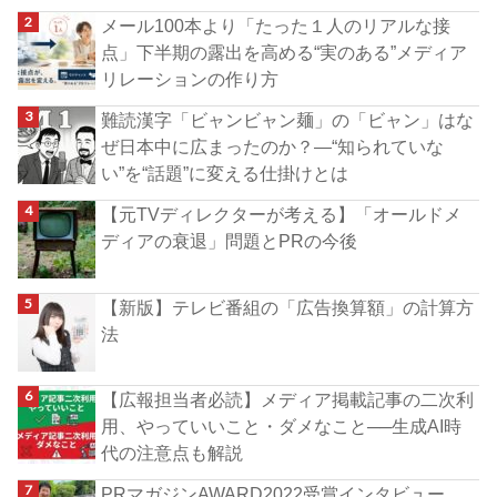
メール100本より「たった１人のリアルな接
点」下半期の露出を高める“実のある”メディア
リレーションの作り方
難読漢字「ビャンビャン麺」の「ビャン」はな
ぜ日本中に広まったのか？―“知られていな
い”を“話題”に変える仕掛けとは
【元TVディレクターが考える】「オールドメ
ディアの衰退」問題とPRの今後
【新版】テレビ番組の「広告換算額」の計算方
法
【広報担当者必読】メディア掲載記事の二次利
用、やっていいこと・ダメなこと──生成AI時
代の注意点も解説
PRマガジンAWARD2022受賞インタビュー、