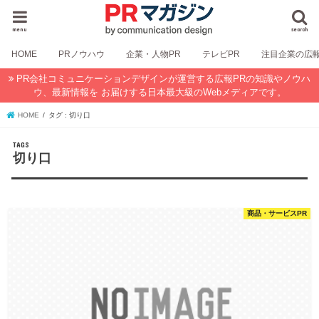
menu
search
HOME
PRノウハウ
企業・人物PR
テレビPR
注目企業の広
PR会社コミュニケーションデザインが運営する広報PRの知識やノウハ
ウ、最新情報を お届けする日本最大級のWebメディアです。
HOME
タグ : 切り口
切り口
商品・サービスPR