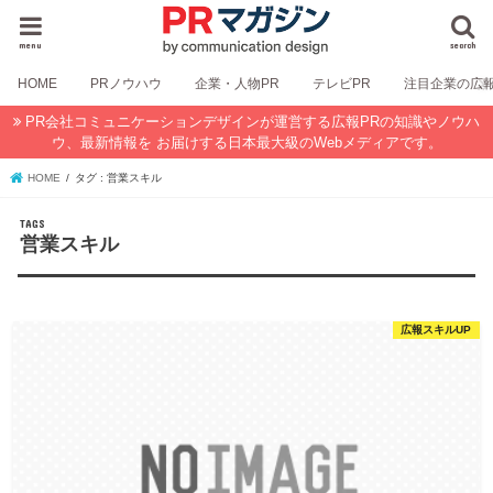
menu
search
HOME
PRノウハウ
企業・人物PR
テレビPR
注目企業の広
PR会社コミュニケーションデザインが運営する広報PRの知識やノウハ
ウ、最新情報を お届けする日本最大級のWebメディアです。
HOME
タグ : 営業スキル
営業スキル
広報スキルUP