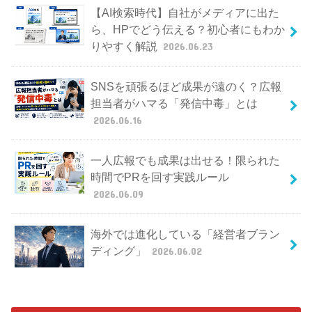
【AI検索時代】自社がメディアに出た
ら、HPでどう伝える？初心者にもわか
りやすく解説
2026.06.23
SNSを頑張るほど成果が遠のく？広報
担当者がハマる「発信中毒」とは
2026.06.16
一人広報でも成果は出せる！限られた
時間でPRを回す実践ルール
2026.06.09
海外では進化している「経営者ブラン
ディング」
2026.06.02