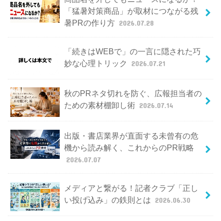
「猛暑対策商品」が取材につながる残
暑PRの作り方
2026.07.28
「続きはWEBで」の一言に隠された巧
妙な心理トリック
2026.07.21
秋のPRネタ切れを防ぐ、広報担当者の
ための素材棚卸し術
2026.07.14
出版・書店業界が直面する未曾有の危
機から読み解く、これからのPR戦略
2026.07.07
メディアと繋がる！記者クラブ「正し
い投げ込み」の鉄則とは
2026.06.30