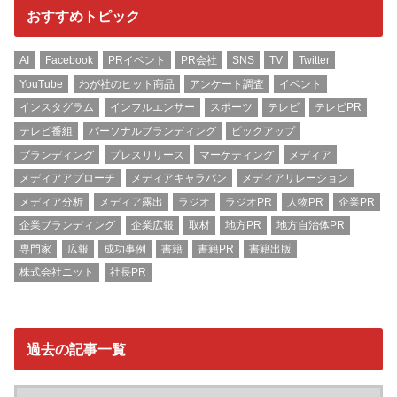
おすすめトピック
AI
Facebook
PRイベント
PR会社
SNS
TV
Twitter
YouTube
わが社のヒット商品
アンケート調査
イベント
インスタグラム
インフルエンサー
スポーツ
テレビ
テレビPR
テレビ番組
パーソナルブランディング
ピックアップ
ブランディング
プレスリリース
マーケティング
メディア
メディアアプローチ
メディアキャラバン
メディアリレーション
メディア分析
メディア露出
ラジオ
ラジオPR
人物PR
企業PR
企業ブランディング
企業広報
取材
地方PR
地方自治体PR
専門家
広報
成功事例
書籍
書籍PR
書籍出版
株式会社ニット
社長PR
過去の記事一覧