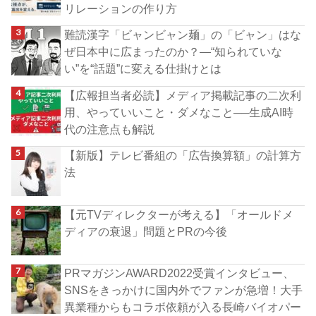
リレーションの作り方
難読漢字「ビャンビャン麺」の「ビャン」はな
ぜ日本中に広まったのか？―“知られていな
い”を“話題”に変える仕掛けとは
【広報担当者必読】メディア掲載記事の二次利
用、やっていいこと・ダメなこと──生成AI時
代の注意点も解説
【新版】テレビ番組の「広告換算額」の計算方
法
【元TVディレクターが考える】「オールドメ
ディアの衰退」問題とPRの今後
PRマガジンAWARD2022受賞インタビュー、
SNSをきっかけに国内外でファンが急増！大手
異業種からもコラボ依頼が入る長崎バイオパー