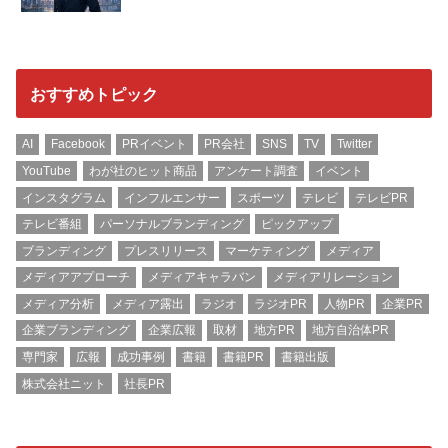
おすすめトピック
AI
Facebook
PRイベント
PR会社
SNS
TV
Twitter
YouTube
わが社のヒット商品
アンケート調査
イベント
インスタグラム
インフルエンサー
スポーツ
テレビ
テレビPR
テレビ番組
パーソナルブランディング
ピックアップ
ブランディング
プレスリリース
マーケティング
メディア
メディアアプローチ
メディアキャラバン
メディアリレーション
メディア分析
メディア露出
ラジオ
ラジオPR
人物PR
企業PR
企業ブランディング
企業広報
取材
地方PR
地方自治体PR
専門家
広報
成功事例
書籍
書籍PR
書籍出版
株式会社ニット
社長PR