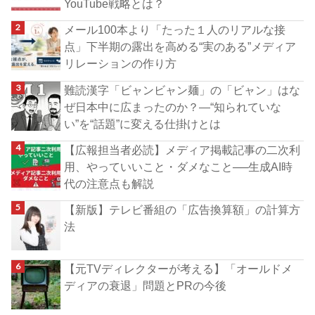
YouTube戦略とは？
メール100本より「たった１人のリアルな接
点」下半期の露出を高める“実のある”メディア
リレーションの作り方
難読漢字「ビャンビャン麺」の「ビャン」はな
ぜ日本中に広まったのか？―“知られていな
い”を“話題”に変える仕掛けとは
【広報担当者必読】メディア掲載記事の二次利
用、やっていいこと・ダメなこと──生成AI時
代の注意点も解説
【新版】テレビ番組の「広告換算額」の計算方
法
【元TVディレクターが考える】「オールドメ
ディアの衰退」問題とPRの今後