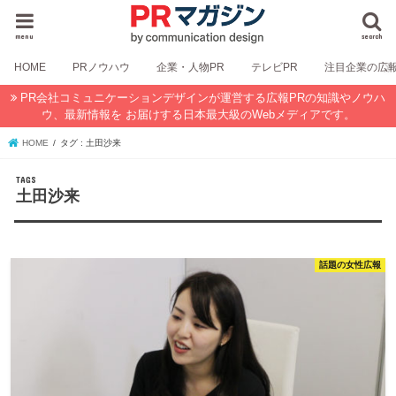
menu
search
HOME
PRノウハウ
企業・人物PR
テレビPR
注目企業の広
PR会社コミュニケーションデザインが運営する広報PRの知識やノウハ
ウ、最新情報を お届けする日本最大級のWebメディアです。
HOME
タグ : 土田沙来
土田沙来
話題の女性広報