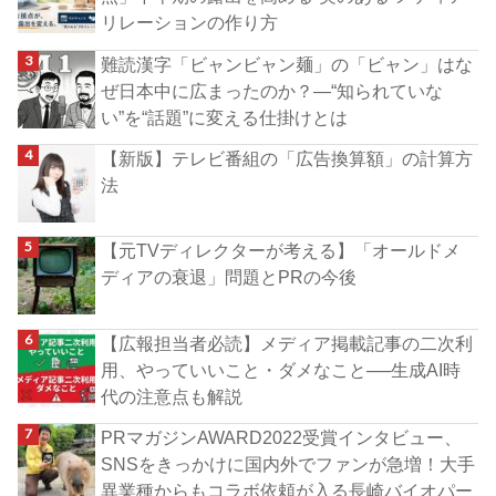
リレーションの作り方
難読漢字「ビャンビャン麺」の「ビャン」はな
ぜ日本中に広まったのか？―“知られていな
い”を“話題”に変える仕掛けとは
【新版】テレビ番組の「広告換算額」の計算方
法
【元TVディレクターが考える】「オールドメ
ディアの衰退」問題とPRの今後
【広報担当者必読】メディア掲載記事の二次利
用、やっていいこと・ダメなこと──生成AI時
代の注意点も解説
PRマガジンAWARD2022受賞インタビュー、
SNSをきっかけに国内外でファンが急増！大手
異業種からもコラボ依頼が入る長崎バイオパー