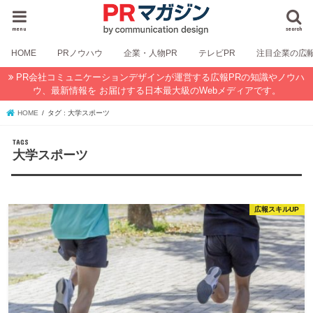
menu
search
HOME
PRノウハウ
企業・人物PR
テレビPR
注目企業の広
PR会社コミュニケーションデザインが運営する広報PRの知識やノウハ
ウ、最新情報を お届けする日本最大級のWebメディアです。
HOME
タグ : 大学スポーツ
大学スポーツ
広報スキルUP