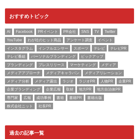
おすすめトピック
AI
Facebook
PRイベント
PR会社
SNS
TV
Twitter
YouTube
わが社のヒット商品
アンケート調査
イベント
インスタグラム
インフルエンサー
スポーツ
テレビ
テレビPR
テレビ番組
パーソナルブランディング
ピックアップ
ブランディング
プレスリリース
マーケティング
メディア
メディアアプローチ
メディアキャラバン
メディアリレーション
メディア分析
メディア露出
ラジオ
ラジオPR
人物PR
企業PR
企業ブランディング
企業広報
取材
地方PR
地方自治体PR
専門家
広報
成功事例
書籍
書籍PR
書籍出版
株式会社ニット
社長PR
過去の記事一覧