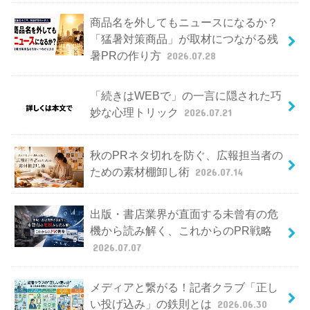
商品名を外してもニュースになるか？
「猛暑対策商品」が取材につながる残
暑PRの作り方
2026.07.28
「続きはWEBで」の一言に隠された巧
妙な心理トリック
2026.07.21
秋のPRネタ切れを防ぐ、広報担当者の
ための素材棚卸し術
2026.07.14
出版・書店業界が直面する未曾有の危
機から読み解く、これからのPR戦略
2026.07.07
メディアと繋がる！記者クラブ「正し
い投げ込み」の鉄則とは
2026.06.30