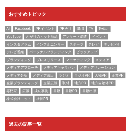
おすすめトピック
AI
Facebook
PRイベント
PR会社
SNS
TV
Twitter
YouTube
わが社のヒット商品
アンケート調査
イベント
インスタグラム
インフルエンサー
スポーツ
テレビ
テレビPR
テレビ番組
パーソナルブランディング
ピックアップ
ブランディング
プレスリリース
マーケティング
メディア
メディアアプローチ
メディアキャラバン
メディアリレーション
メディア分析
メディア露出
ラジオ
ラジオPR
人物PR
企業PR
企業ブランディング
企業広報
取材
地方PR
地方自治体PR
専門家
広報
成功事例
書籍
書籍PR
書籍出版
株式会社ニット
社長PR
過去の記事一覧