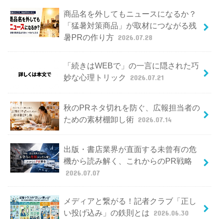
商品名を外してもニュースになるか？
「猛暑対策商品」が取材につながる残
暑PRの作り方
2026.07.28
「続きはWEBで」の一言に隠された巧
妙な心理トリック
2026.07.21
秋のPRネタ切れを防ぐ、広報担当者の
ための素材棚卸し術
2026.07.14
出版・書店業界が直面する未曾有の危
機から読み解く、これからのPR戦略
2026.07.07
メディアと繋がる！記者クラブ「正し
い投げ込み」の鉄則とは
2026.06.30