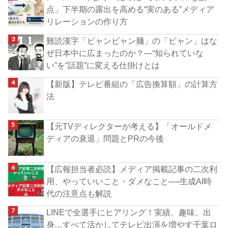
点」下半期の露出を高める“実のある”メディア
リレーションの作り方
難読漢字「ビャンビャン麺」の「ビャン」はな
ぜ日本中に広まったのか？―“知られていな
い”を“話題”に変える仕掛けとは
【新版】テレビ番組の「広告換算額」の計算方
法
【元TVディレクターが考える】「オールドメ
ディアの衰退」問題とPRの今後
【広報担当者必読】メディア掲載記事の二次利
用、やっていいこと・ダメなこと──生成AI時
代の注意点も解説
LINEで全選手にヒアリング！実績、趣味、出
身…すべて活かしてテレビ出演を増やす千葉ロ