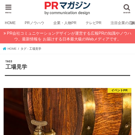
menu
search
HOME
PRノウハウ
企業・人物PR
テレビPR
注目企業の広
PR会社コミュニケーションデザインが運営する広報PRの知識やノウハ
ウ、最新情報を お届けする日本最大級のWebメディアです。
HOME
タグ : 工場見学
工場見学
イベントPR