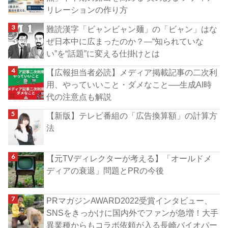
リレーションの作り方
難読漢字「ビャンビャン麺」の「ビャン」はな
ぜ日本中に広まったのか？―“知られていな
い”を“話題”に変える仕掛けとは
【広報担当者必読】メディア掲載記事の二次利
用、やっていいこと・ダメなこと──生成AI時
代の注意点も解説
【新版】テレビ番組の「広告換算額」の計算方
法
【元TVディレクターが考える】「オールドメ
ディアの衰退」問題とPRの今後
PRマガジンAWARD2022受賞インタビュー、
SNSをきっかけに国内外でファンが急増！大手
異業種からもコラボ依頼が入る長崎バイオパー