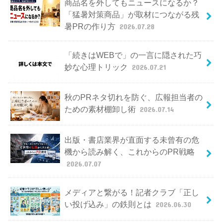
商品名を外してもニュースになるか？
「猛暑対策商品」が取材につながる残
暑PRの作り方
2026.07.28
「続きはWEBで」の一言に隠された巧
妙な心理トリック
2026.07.21
秋のPRネタ切れを防ぐ、広報担当者の
ための素材棚卸し術
2026.07.14
出版・書店業界が直面する未曾有の危
機から読み解く、これからのPR戦略
2026.07.07
メディアと繋がる！記者クラブ「正し
い投げ込み」の鉄則とは
2026.06.30