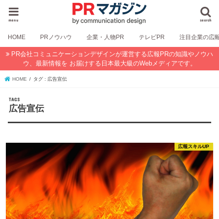
menu
search
HOME
PRノウハウ
企業・人物PR
テレビPR
注目企業の広
PR会社コミュニケーションデザインが運営する広報PRの知識やノウハ
ウ、最新情報を お届けする日本最大級のWebメディアです。
HOME
タグ : 広告宣伝
広告宣伝
広報スキルUP