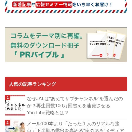
人気の記事ランキング
なぜJALは“あえてサブチャンネル”を選んだの
か？再生回数100万回超えを連発させる
YouTube戦略とは？
メール100本より「たった１人のリアルな接
点」下半期の露出を高める“実のある”メディア