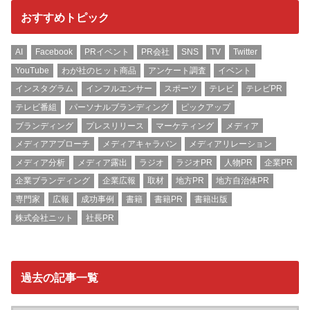
おすすめトピック
AI
Facebook
PRイベント
PR会社
SNS
TV
Twitter
YouTube
わが社のヒット商品
アンケート調査
イベント
インスタグラム
インフルエンサー
スポーツ
テレビ
テレビPR
テレビ番組
パーソナルブランディング
ピックアップ
ブランディング
プレスリリース
マーケティング
メディア
メディアアプローチ
メディアキャラバン
メディアリレーション
メディア分析
メディア露出
ラジオ
ラジオPR
人物PR
企業PR
企業ブランディング
企業広報
取材
地方PR
地方自治体PR
専門家
広報
成功事例
書籍
書籍PR
書籍出版
株式会社ニット
社長PR
過去の記事一覧