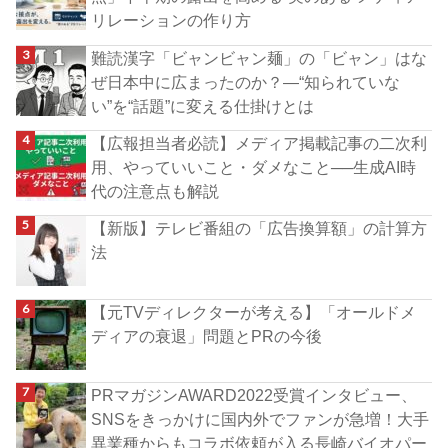
リレーションの作り方
難読漢字「ビャンビャン麺」の「ビャン」はな
ぜ日本中に広まったのか？―“知られていな
い”を“話題”に変える仕掛けとは
【広報担当者必読】メディア掲載記事の二次利
用、やっていいこと・ダメなこと──生成AI時
代の注意点も解説
【新版】テレビ番組の「広告換算額」の計算方
法
【元TVディレクターが考える】「オールドメ
ディアの衰退」問題とPRの今後
PRマガジンAWARD2022受賞インタビュー、
SNSをきっかけに国内外でファンが急増！大手
異業種からもコラボ依頼が入る長崎バイオパー