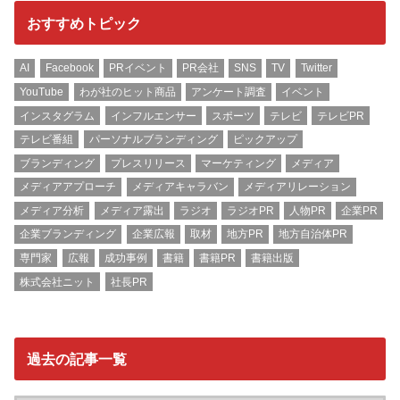
おすすめトピック
AI
Facebook
PRイベント
PR会社
SNS
TV
Twitter
YouTube
わが社のヒット商品
アンケート調査
イベント
インスタグラム
インフルエンサー
スポーツ
テレビ
テレビPR
テレビ番組
パーソナルブランディング
ピックアップ
ブランディング
プレスリリース
マーケティング
メディア
メディアアプローチ
メディアキャラバン
メディアリレーション
メディア分析
メディア露出
ラジオ
ラジオPR
人物PR
企業PR
企業ブランディング
企業広報
取材
地方PR
地方自治体PR
専門家
広報
成功事例
書籍
書籍PR
書籍出版
株式会社ニット
社長PR
過去の記事一覧