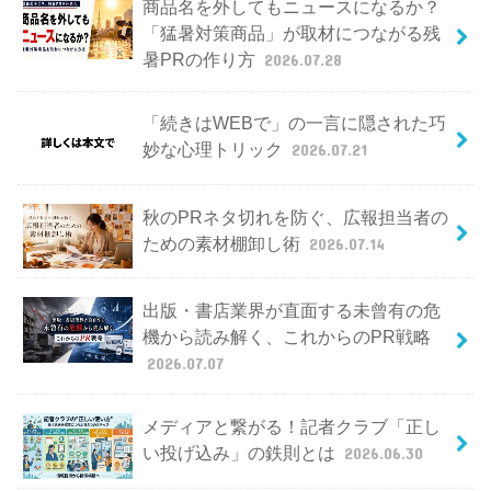
商品名を外してもニュースになるか？
「猛暑対策商品」が取材につながる残
暑PRの作り方
2026.07.28
「続きはWEBで」の一言に隠された巧
妙な心理トリック
2026.07.21
秋のPRネタ切れを防ぐ、広報担当者の
ための素材棚卸し術
2026.07.14
出版・書店業界が直面する未曾有の危
機から読み解く、これからのPR戦略
2026.07.07
メディアと繋がる！記者クラブ「正し
い投げ込み」の鉄則とは
2026.06.30