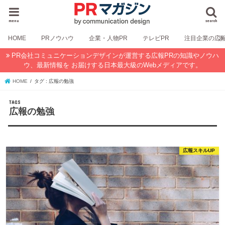
menu
search
HOME
PRノウハウ
企業・人物PR
テレビPR
注目企業の広
PR会社コミュニケーションデザインが運営する広報PRの知識やノウハ
ウ、最新情報を お届けする日本最大級のWebメディアです。
HOME
タグ : 広報の勉強
広報の勉強
広報スキルUP