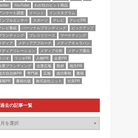
witter
YouTube
わが社のヒット商品
アンケート調査
イベント
インスタグラム
インフルエンサー
スポーツ
テレビ
テレビPR
テレビ番組
パーソナルブランディング
ピックアップ
ブランディング
プレスリリース
マーケティング
メディア
メディアアプローチ
メディアキャラバン
メディアリレーション
メディア分析
メディア露出
ラジオ
ラジオPR
人物PR
企業PR
企業ブランディング
企業広報
取材
地方PR
地方自治体PR
専門家
広報
成功事例
書籍
書籍PR
書籍出版
株式会社ニット
社長PR
過去の記事一覧