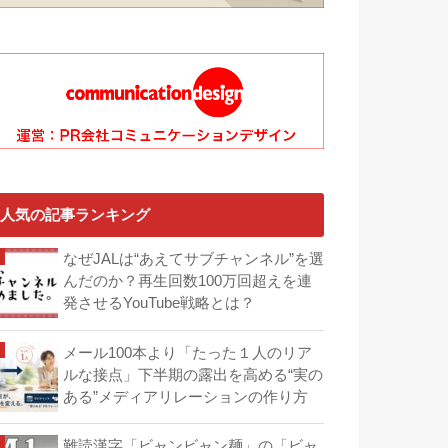
人気の記事ランキング
なぜJALは“あえてサブチャンネル”を選
んだのか？再生回数100万回超えを連
発させるYouTube戦略とは？
メール100本より「たった１人のリア
ルな接点」下半期の露出を高める“実の
ある”メディアリレーションの作り方
難読漢字「ビャンビャン麺」の「ビャ