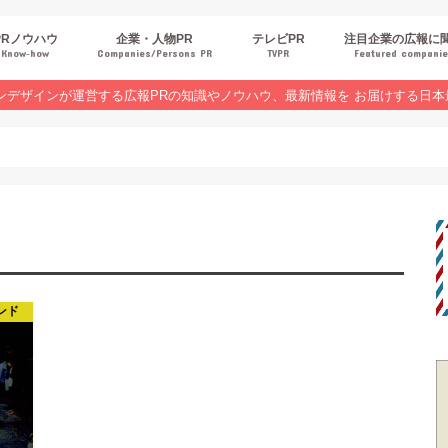
PRノウハウ
企業・人物PR
テレビPR
注目企業の広報に
Know‐how
Companies/Persons PR
TVPR
Featured compani
報スキルUP
品・サービスPR
ジタルPR
Rトレンド
ベントPR
界コラム
ンラインセミナーレポート
ンデザインが運営する広報PRの知識やノウハウ、最新情報を お届けする日本
ンド