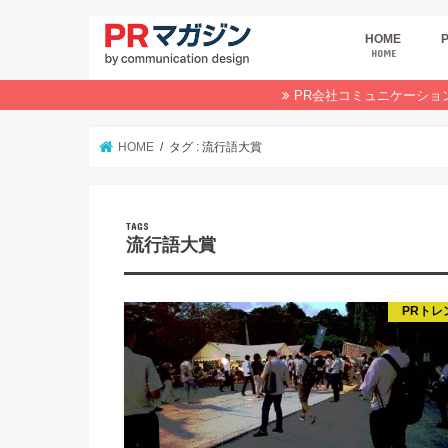
HOME
HOME
広
商
デ
P
イ
業
オ
PR会社コミュニケーショ
HOME
タグ : 流行語大賞
流行語大賞
PRトレ