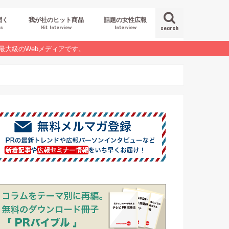
聞く
我が社のヒット商品
話題の女性広報
es
Hit Interview
Interview
search
最大級のWebメディアです。