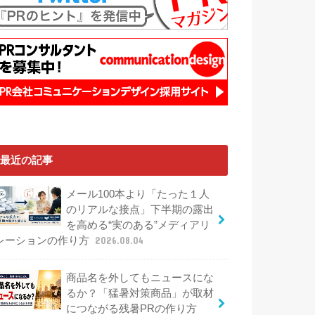
最近の記事
メール100本より「たった１人
のリアルな接点」下半期の露出
を高める“実のある”メディアリ
レーションの作り方
2026.08.04
商品名を外してもニュースにな
るか？「猛暑対策商品」が取材
につながる残暑PRの作り方