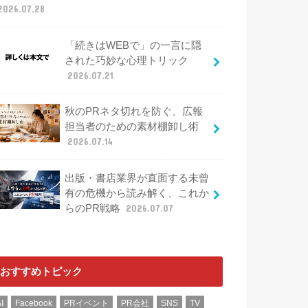
2026.07.28
「続きはWEBで」の一言に隠
された巧妙な心理トリック
2026.07.21
秋のPRネタ切れを防ぐ、広報
担当者のための素材棚卸し術
2026.07.14
出版・書店業界が直面する未曾
有の危機から読み解く、これか
らのPR戦略
2026.07.07
おすすめトピック
I
Facebook
PRイベント
PR会社
SNS
TV