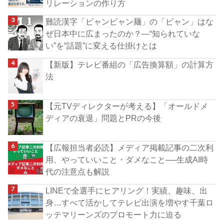
リレーションの作り方
難読漢字「ビャンビャン麺」の「ビャン」はな
ぜ日本中に広まったのか？―“知られていな
い”を“話題”に変える仕掛けとは
【新版】テレビ番組の「広告換算額」の計算方
法
【元TVディレクターが考える】「オールドメ
ディアの衰退」問題とPRの今後
【広報担当者必読】メディア掲載記事の二次利
用、やっていいこと・ダメなこと──生成AI時
代の注意点も解説
LINEで全選手にヒアリング！実績、趣味、出
身…すべて活かしてテレビ出演を増やす千葉ロ
ッテマリーンズのプロモート力に迫る