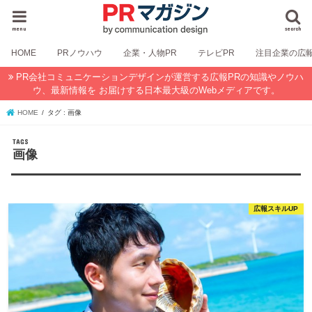
menu
search
HOME
PRノウハウ
企業・人物PR
テレビPR
注目企業の広
PR会社コミュニケーションデザインが運営する広報PRの知識やノウハ
ウ、最新情報を お届けする日本最大級のWebメディアです。
HOME
タグ : 画像
画像
広報スキルUP