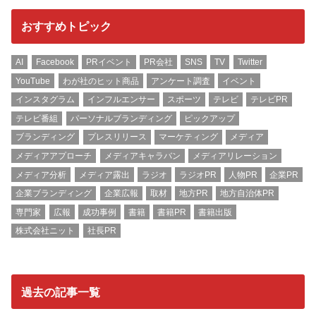
おすすめトピック
AI
Facebook
PRイベント
PR会社
SNS
TV
Twitter
YouTube
わが社のヒット商品
アンケート調査
イベント
インスタグラム
インフルエンサー
スポーツ
テレビ
テレビPR
テレビ番組
パーソナルブランディング
ピックアップ
ブランディング
プレスリリース
マーケティング
メディア
メディアアプローチ
メディアキャラバン
メディアリレーション
メディア分析
メディア露出
ラジオ
ラジオPR
人物PR
企業PR
企業ブランディング
企業広報
取材
地方PR
地方自治体PR
専門家
広報
成功事例
書籍
書籍PR
書籍出版
株式会社ニット
社長PR
過去の記事一覧