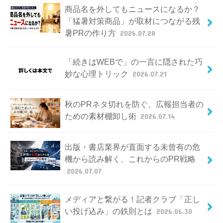
商品名を外してもニュースになるか？
「猛暑対策商品」が取材につながる残
暑PRの作り方
2026.07.28
「続きはWEBで」の一言に隠された巧
妙な心理トリック
2026.07.21
秋のPRネタ切れを防ぐ、広報担当者の
ための素材棚卸し術
2026.07.14
出版・書店業界が直面する未曾有の危
機から読み解く、これからのPR戦略
2026.07.07
メディアと繋がる！記者クラブ「正し
い投げ込み」の鉄則とは
2026.06.30