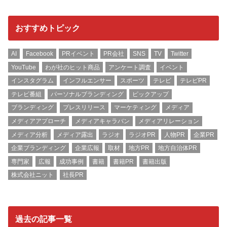
おすすめトピック
AI
Facebook
PRイベント
PR会社
SNS
TV
Twitter
YouTube
わが社のヒット商品
アンケート調査
イベント
インスタグラム
インフルエンサー
スポーツ
テレビ
テレビPR
テレビ番組
パーソナルブランディング
ピックアップ
ブランディング
プレスリリース
マーケティング
メディア
メディアアプローチ
メディアキャラバン
メディアリレーション
メディア分析
メディア露出
ラジオ
ラジオPR
人物PR
企業PR
企業ブランディング
企業広報
取材
地方PR
地方自治体PR
専門家
広報
成功事例
書籍
書籍PR
書籍出版
株式会社ニット
社長PR
過去の記事一覧