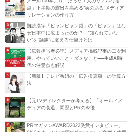
メール100本より「たった１人のリアルな接
点」下半期の露出を高める“実のある”メディア
リレーションの作り方
難読漢字「ビャンビャン麺」の「ビャン」はな
ぜ日本中に広まったのか？―“知られていな
い”を“話題”に変える仕掛けとは
【広報担当者必読】メディア掲載記事の二次利
用、やっていいこと・ダメなこと──生成AI時
代の注意点も解説
【新版】テレビ番組の「広告換算額」の計算方
法
【元TVディレクターが考える】「オールドメ
ディアの衰退」問題とPRの今後
PRマガジンAWARD2022受賞インタビュー、