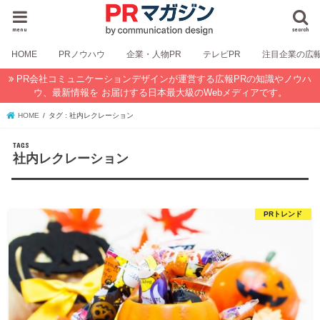
menu
search
HOME
PRノウハウ
企業・人物PR
テレビPR
注目企業の広
PR会社コミュニケーションデザインが運営する広報PRの知識やノウハ
ウ、最新情報を お届けする日本最大級のWebメディアです。
HOME
タグ : 社内レクレーション
社内レクレーション
PRトレンド