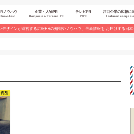
PRノウハウ
企業・人物PR
テレビPR
注目企業の広報に
Know‐how
Companies/Persons PR
TVPR
Featured compani
報スキルUP
品・サービスPR
ジタルPR
Rトレンド
ベントPR
界コラム
ンラインセミナーレポート
ンデザインが運営する広報PRの知識やノウハウ、最新情報を お届けする日本
ト商品