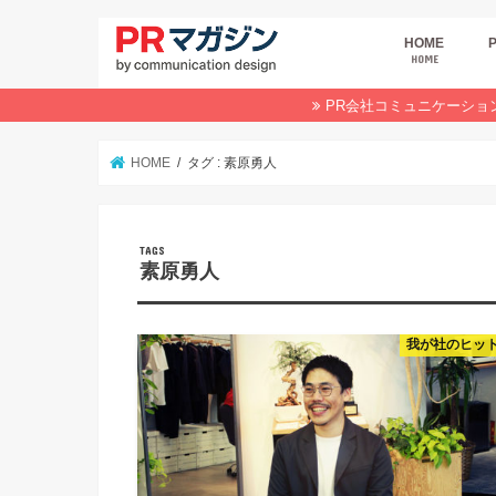
HOME
HOME
広
商
デ
P
イ
業
オ
PR会社コミュニケーショ
HOME
タグ : 素原勇人
素原勇人
我が社のヒッ