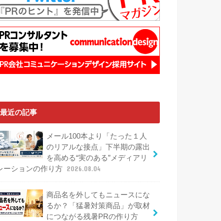
最近の記事
メール100本より「たった１人
のリアルな接点」下半期の露出
を高める“実のある”メディアリ
レーションの作り方
2026.08.04
商品名を外してもニュースにな
るか？「猛暑対策商品」が取材
につながる残暑PRの作り方