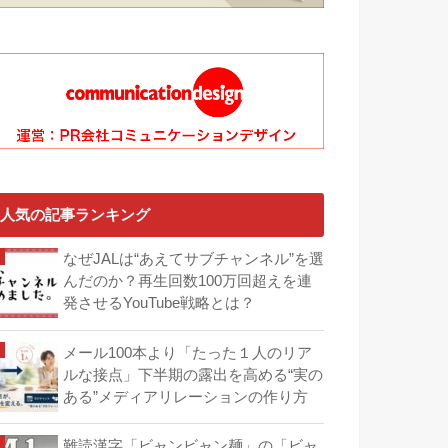
人気の記事ランキング
なぜJALは“あえてサブチャンネル”を選
んだのか？再生回数100万回超えを連
発させるYouTube戦略とは？
メール100本より「たった１人のリア
ルな接点」下半期の露出を高める“実の
ある”メディアリレーションの作り方
難読漢字「ビャンビャン麺」の「ビャ