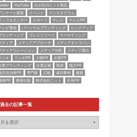
witter
YouTube
わが社のヒット商品
アンケート調査
イベント
インスタグラム
インフルエンサー
スポーツ
テレビ
テレビPR
テレビ番組
パーソナルブランディング
ピックアップ
ブランディング
プレスリリース
マーケティング
メディア
メディアアプローチ
メディアキャラバン
メディアリレーション
メディア分析
メディア露出
ラジオ
ラジオPR
人物PR
企業PR
企業ブランディング
企業広報
取材
地方PR
地方自治体PR
専門家
広報
成功事例
書籍
書籍PR
書籍出版
株式会社ニット
社長PR
過去の記事一覧