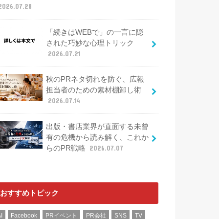
2026.07.28
「続きはWEBで」の一言に隠
された巧妙な心理トリック
2026.07.21
秋のPRネタ切れを防ぐ、広報
担当者のための素材棚卸し術
2026.07.14
出版・書店業界が直面する未曾
有の危機から読み解く、これか
らのPR戦略
2026.07.07
おすすめトピック
I
Facebook
PRイベント
PR会社
SNS
TV