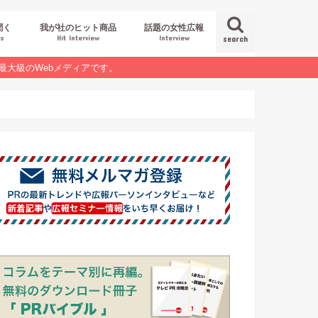
聞く
我が社のヒット商品
話題の女性広報
es
Hit Interview
Interview
search
最大級のWebメディアです。