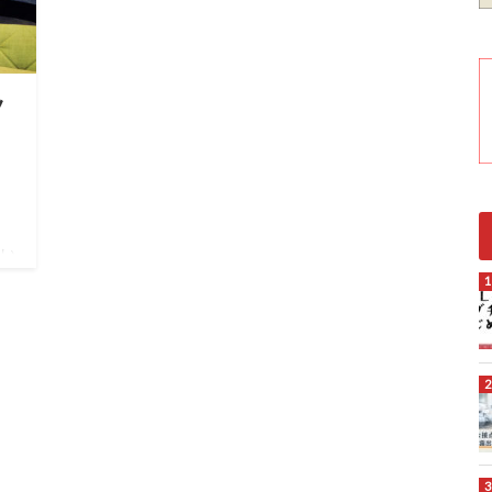
ツ
ない
に
ク
ッ