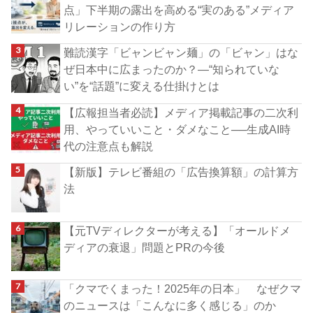
点」下半期の露出を高める“実のある”メディア
リレーションの作り方
難読漢字「ビャンビャン麺」の「ビャン」はな
ぜ日本中に広まったのか？―“知られていな
い”を“話題”に変える仕掛けとは
【広報担当者必読】メディア掲載記事の二次利
用、やっていいこと・ダメなこと──生成AI時
代の注意点も解説
【新版】テレビ番組の「広告換算額」の計算方
法
【元TVディレクターが考える】「オールドメ
ディアの衰退」問題とPRの今後
「クマでくまった！2025年の日本」 なぜクマ
のニュースは「こんなに多く感じる」のか