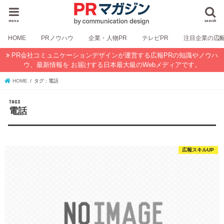
menu
search
HOME
PRノウハウ
企業・人物PR
テレビPR
注目企業の広
PR会社コミュニケーションデザインが運営する広報PRの知識やノウハ
ウ、最新情報を お届けする日本最大級のWebメディアです。
HOME
タグ : 電話
電話
広報スキルUP