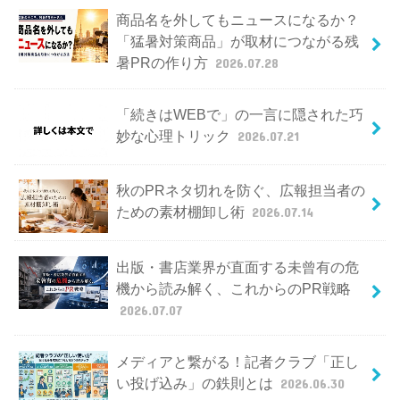
商品名を外してもニュースになるか？
「猛暑対策商品」が取材につながる残
暑PRの作り方
2026.07.28
「続きはWEBで」の一言に隠された巧
妙な心理トリック
2026.07.21
秋のPRネタ切れを防ぐ、広報担当者の
ための素材棚卸し術
2026.07.14
出版・書店業界が直面する未曾有の危
機から読み解く、これからのPR戦略
2026.07.07
メディアと繋がる！記者クラブ「正し
い投げ込み」の鉄則とは
2026.06.30