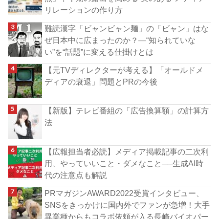
リレーションの作り方
難読漢字「ビャンビャン麺」の「ビャン」はな
ぜ日本中に広まったのか？―“知られていな
い”を“話題”に変える仕掛けとは
【元TVディレクターが考える】「オールドメ
ディアの衰退」問題とPRの今後
【新版】テレビ番組の「広告換算額」の計算方
法
【広報担当者必読】メディア掲載記事の二次利
用、やっていいこと・ダメなこと──生成AI時
代の注意点も解説
PRマガジンAWARD2022受賞インタビュー、
SNSをきっかけに国内外でファンが急増！大手
異業種からもコラボ依頼が入る長崎バイオパー