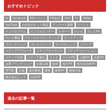
おすすめトピック
AI
Facebook
PRイベント
PR会社
SNS
TV
Twitter
YouTube
わが社のヒット商品
アンケート調査
イベント
インスタグラム
インフルエンサー
スポーツ
テレビ
テレビPR
テレビ番組
パーソナルブランディング
ピックアップ
ブランディング
プレスリリース
マーケティング
メディア
メディアアプローチ
メディアキャラバン
メディアリレーション
メディア分析
メディア露出
ラジオ
ラジオPR
人物PR
企業PR
企業ブランディング
企業広報
取材
地方PR
地方自治体PR
専門家
広報
成功事例
書籍
書籍PR
書籍出版
株式会社ニット
社長PR
過去の記事一覧