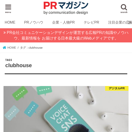
menu
search
HOME
PRノウハウ
企業・人物PR
テレビPR
注目企業の広
PR会社コミュニケーションデザインが運営する広報PRの知識やノウハ
ウ、最新情報を お届けする日本最大級のWebメディアです。
HOME
タグ : clubhouse
clubhouse
デジタルPR