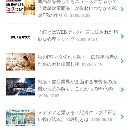
商品名を外してもニュースになるか？
「猛暑対策商品」が取材につながる残
暑PRの作り方
2026.07.28
「続きはWEBで」の一言に隠された巧
妙な心理トリック
2026.07.21
秋のPRネタ切れを防ぐ、広報担当者の
ための素材棚卸し術
2026.07.14
出版・書店業界が直面する未曾有の危
機から読み解く、これからのPR戦略
2026.07.07
メディアと繋がる！記者クラブ「正し
い投げ込み」の鉄則とは
2026.06.30