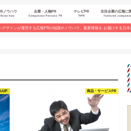
PRノウハウ
企業・人物PR
テレビPR
注目企業の広報に
Know‐how
Companies/Persons PR
TVPR
Featured compani
報スキルUP
品・サービスPR
ジタルPR
Rトレンド
ベントPR
界コラム
ンラインセミナーレポート
ンデザインが運営する広報PRの知識やノウハウ、最新情報を お届けする日本
ルUP
商品・サービスPR