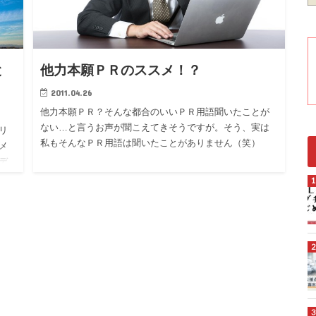
と
他力本願ＰＲのススメ！？
2011.04.26
他力本願ＰＲ？そんな都合のいいＰＲ用語聞いたことが
ない…と言うお声が聞こえてきそうですが。そう、実は
リ
私もそんなＰＲ用語は聞いたことがありません（笑）
メ
デ
方
多