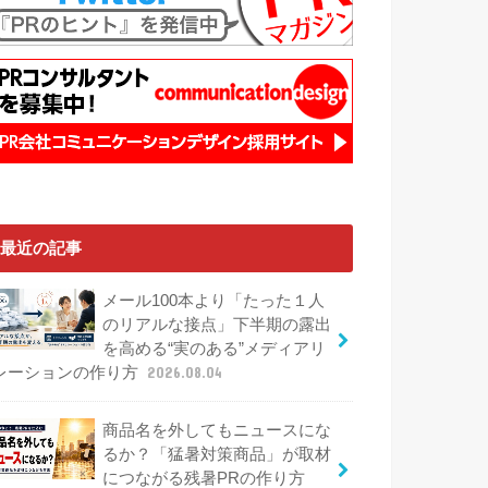
最近の記事
メール100本より「たった１人
のリアルな接点」下半期の露出
を高める“実のある”メディアリ
レーションの作り方
2026.08.04
商品名を外してもニュースにな
るか？「猛暑対策商品」が取材
につながる残暑PRの作り方