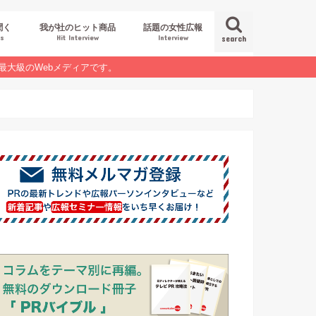
聞く
我が社のヒット商品
話題の女性広報
es
Hit Interview
Interview
search
最大級のWebメディアです。