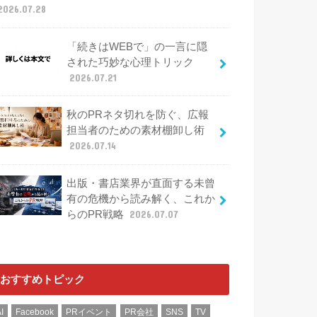
2026.07.28
「続きはWEBで」の一言に隠
された巧妙な心理トリック
2026.07.21
秋のPRネタ切れを防ぐ、広報
担当者のための素材棚卸し術
2026.07.14
出版・書店業界が直面する未曾
有の危機から読み解く、これか
らのPR戦略
2026.07.07
おすすめトピック
I
Facebook
PRイベント
PR会社
SNS
TV