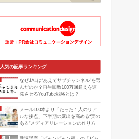
人気の記事ランキング
なぜJALは“あえてサブチャンネル”を選
んだのか？再生回数100万回超えを連
発させるYouTube戦略とは？
メール100本より「たった１人のリア
ルな接点」下半期の露出を高める“実の
ある”メディアリレーションの作り方
難読漢字「ビャンビャン麺」の「ビャ