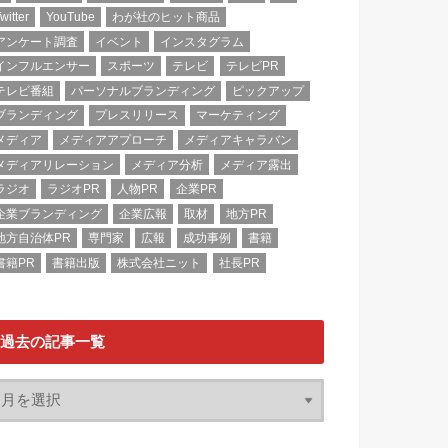
witter
YouTube
わが社のヒット商品
アンケート調査
イベント
インスタグラム
インフルエンサー
スポーツ
テレビ
テレビPR
テレビ番組
パーソナルブランディング
ピックアップ
ブランディング
プレスリリース
マーケティング
メディア
メディアアプローチ
メディアキャラバン
メディアリレーション
メディア分析
メディア露出
ラジオ
ラジオPR
人物PR
企業PR
企業ブランディング
企業広報
取材
地方PR
地方自治体PR
専門家
広報
成功事例
書籍
書籍PR
書籍出版
株式会社ニット
社長PR
過去の記事一覧