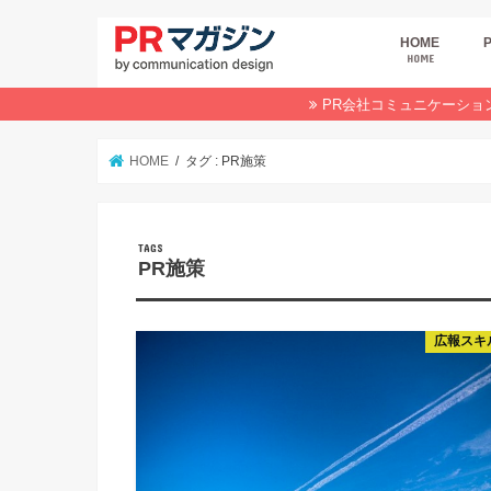
HOME
HOME
広
商
デ
P
イ
業
オ
PR会社コミュニケーショ
HOME
タグ : PR施策
PR施策
広報スキ