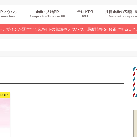
PRノウハウ
企業・人物PR
テレビPR
注目企業の広報に
Know‐how
Companies/Persons PR
TVPR
Featured compani
報スキルUP
品・サービスPR
ジタルPR
Rトレンド
ベントPR
界コラム
ンラインセミナーレポート
ンデザインが運営する広報PRの知識やノウハウ、最新情報を お届けする日本
ルUP