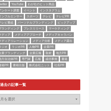
witter
YouTube
わが社のヒット商品
アンケート調査
イベント
インスタグラム
インフルエンサー
スポーツ
テレビ
テレビPR
テレビ番組
パーソナルブランディング
ピックアップ
ブランディング
プレスリリース
マーケティング
メディア
メディアアプローチ
メディアキャラバン
メディアリレーション
メディア分析
メディア露出
ラジオ
ラジオPR
人物PR
企業PR
企業ブランディング
企業広報
取材
地方PR
地方自治体PR
専門家
広報
成功事例
書籍
書籍PR
書籍出版
株式会社ニット
社長PR
過去の記事一覧