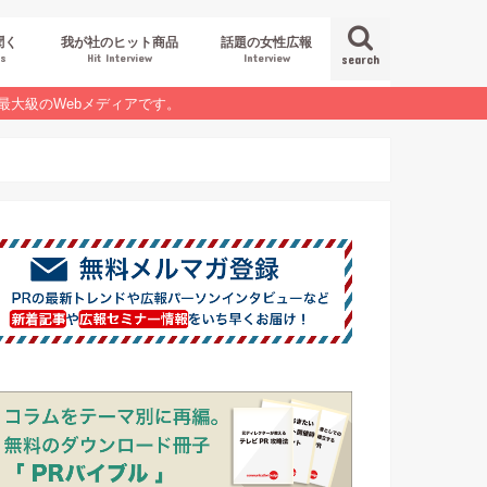
聞く
我が社のヒット商品
話題の女性広報
es
Hit Interview
Interview
search
最大級のWebメディアです。