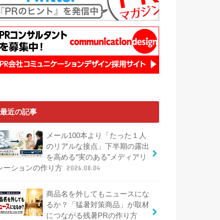
最近の記事
メール100本より「たった１人
のリアルな接点」下半期の露出
を高める“実のある”メディアリ
レーションの作り方
2026.08.04
商品名を外してもニュースにな
るか？「猛暑対策商品」が取材
につながる残暑PRの作り方