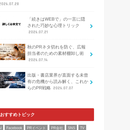
2026.07.28
「続きはWEBで」の一言に隠
された巧妙な心理トリック
2026.07.21
秋のPRネタ切れを防ぐ、広報
担当者のための素材棚卸し術
2026.07.14
出版・書店業界が直面する未曾
有の危機から読み解く、これか
らのPR戦略
2026.07.07
おすすめトピック
I
Facebook
PRイベント
PR会社
SNS
TV