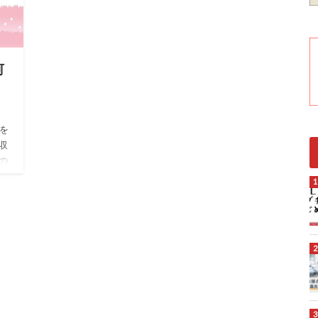
何
を
収
の
施策
3
ご紹