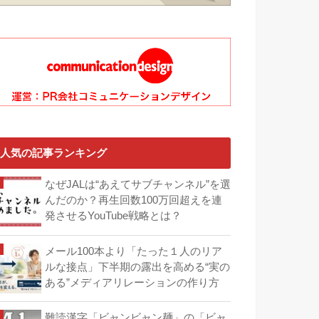
人気の記事ランキング
なぜJALは“あえてサブチャンネル”を選
んだのか？再生回数100万回超えを連
発させるYouTube戦略とは？
メール100本より「たった１人のリア
ルな接点」下半期の露出を高める“実の
ある”メディアリレーションの作り方
難読漢字「ビャンビャン麺」の「ビャ