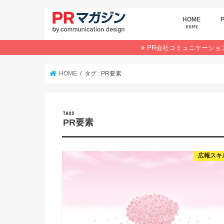
HOME
HOME
広
商
デ
P
イ
業
オ
PR会社コミュニケーショ
HOME
タグ : PR要素
PR要素
広報スキ