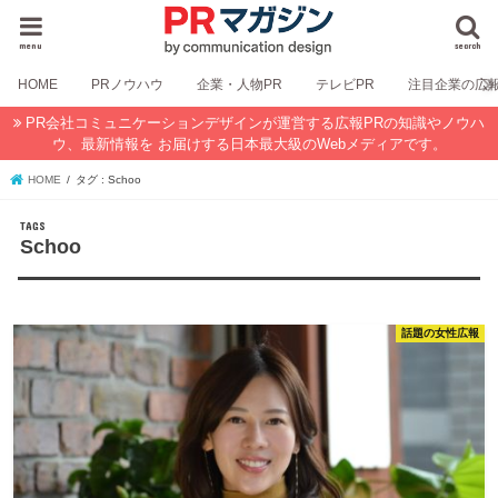
menu
search
HOME
PRノウハウ
企業・人物PR
テレビPR
注目企業の広
PR会社コミュニケーションデザインが運営する広報PRの知識やノウハ
ウ、最新情報を お届けする日本最大級のWebメディアです。
HOME
タグ : Schoo
Schoo
話題の女性広報