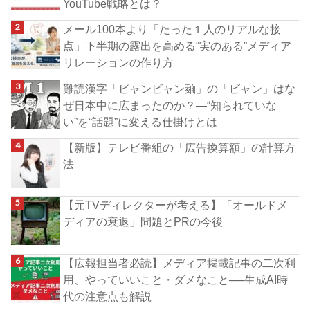
YouTube戦略とは？
メール100本より「たった１人のリアルな接
点」下半期の露出を高める“実のある”メディア
リレーションの作り方
難読漢字「ビャンビャン麺」の「ビャン」はな
ぜ日本中に広まったのか？―“知られていな
い”を“話題”に変える仕掛けとは
【新版】テレビ番組の「広告換算額」の計算方
法
【元TVディレクターが考える】「オールドメ
ディアの衰退」問題とPRの今後
【広報担当者必読】メディア掲載記事の二次利
用、やっていいこと・ダメなこと──生成AI時
代の注意点も解説