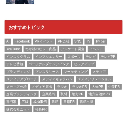
おすすめトピック
AI
Facebook
PRイベント
PR会社
SNS
TV
Twitter
YouTube
わが社のヒット商品
アンケート調査
イベント
インスタグラム
インフルエンサー
スポーツ
テレビ
テレビPR
テレビ番組
パーソナルブランディング
ピックアップ
ブランディング
プレスリリース
マーケティング
メディア
メディアアプローチ
メディアキャラバン
メディアリレーション
メディア分析
メディア露出
ラジオ
ラジオPR
人物PR
企業PR
企業ブランディング
企業広報
取材
地方PR
地方自治体PR
専門家
広報
成功事例
書籍
書籍PR
書籍出版
株式会社ニット
社長PR