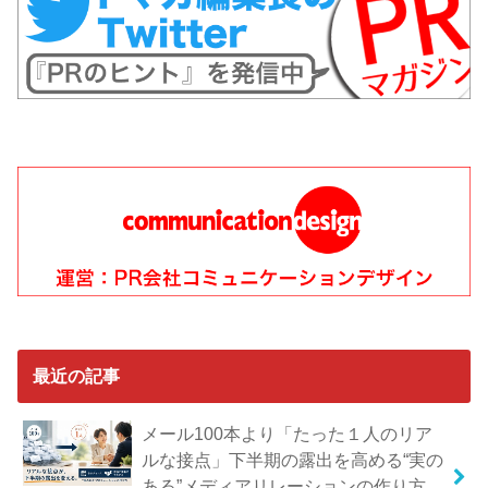
最近の記事
メール100本より「たった１人のリア
ルな接点」下半期の露出を高める“実の
ある”メディアリレーションの作り方