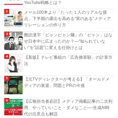
YouTube戦略とは？
メール100本より「たった１人のリアルな接
点」下半期の露出を高める“実のある”メディア
リレーションの作り方
難読漢字「ビャンビャン麺」の「ビャン」はな
ぜ日本中に広まったのか？―“知られていな
い”を“話題”に変える仕掛けとは
【新版】テレビ番組の「広告換算額」の計算方
法
【元TVディレクターが考える】「オールドメ
ディアの衰退」問題とPRの今後
【広報担当者必読】メディア掲載記事の二次利
用、やっていいこと・ダメなこと──生成AI時
代の注意点も解説