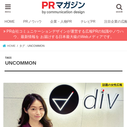
menu
search
HOME
PRノウハウ
企業・人物PR
テレビPR
注目企業の広
PR会社コミュニケーションデザインが運営する広報PRの知識やノウハ
ウ、最新情報を お届けする日本最大級のWebメディアです。
HOME
タグ : UNCOMMON
UNCOMMON
話題の女性広報