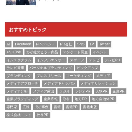
おすすめトピック
AI
Facebook
PRイベント
PR会社
SNS
TV
Twitter
YouTube
わが社のヒット商品
アンケート調査
イベント
インスタグラム
インフルエンサー
スポーツ
テレビ
テレビPR
テレビ番組
パーソナルブランディング
ピックアップ
ブランディング
プレスリリース
マーケティング
メディア
メディアアプローチ
メディアキャラバン
メディアリレーション
メディア分析
メディア露出
ラジオ
ラジオPR
人物PR
企業PR
企業ブランディング
企業広報
取材
地方PR
地方自治体PR
専門家
広報
成功事例
書籍
書籍PR
書籍出版
株式会社ニット
社長PR