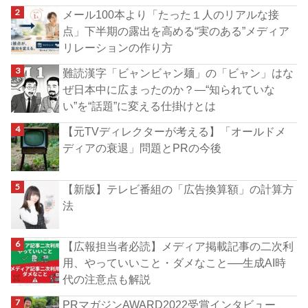
メール100本より「たった１人のリアルな接
点」下半期の露出を高める“実のある”メディア
リレーションの作り方
難読漢字「ビャンビャン麺」の「ビャン」はな
ぜ日本中に広まったのか？―“知られていな
い”を“話題”に変える仕掛けとは
【元TVディレクターが考える】「オールドメ
ディアの衰退」問題とPRの今後
【新版】テレビ番組の「広告換算額」の計算方
法
【広報担当者必読】メディア掲載記事の二次利
用、やっていいこと・ダメなこと──生成AI時
代の注意点も解説
PRマガジンAWARD2022受賞インタビュー、