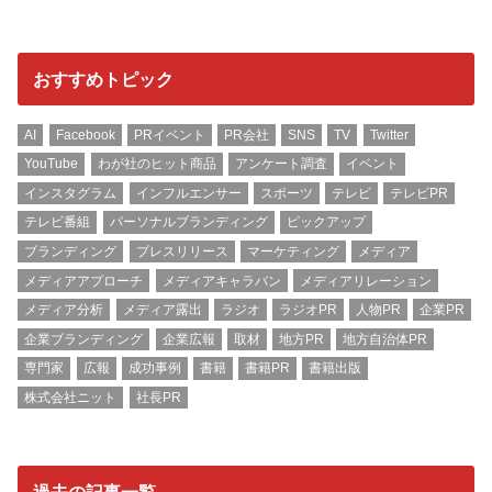
おすすめトピック
AI
Facebook
PRイベント
PR会社
SNS
TV
Twitter
YouTube
わが社のヒット商品
アンケート調査
イベント
インスタグラム
インフルエンサー
スポーツ
テレビ
テレビPR
テレビ番組
パーソナルブランディング
ピックアップ
ブランディング
プレスリリース
マーケティング
メディア
メディアアプローチ
メディアキャラバン
メディアリレーション
メディア分析
メディア露出
ラジオ
ラジオPR
人物PR
企業PR
企業ブランディング
企業広報
取材
地方PR
地方自治体PR
専門家
広報
成功事例
書籍
書籍PR
書籍出版
株式会社ニット
社長PR