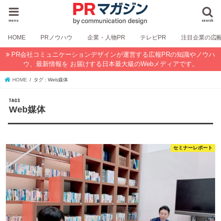
menu
search
HOME
PRノウハウ
企業・人物PR
テレビPR
注目企業の広
PR会社コミュニケーションデザインが運営する広報PRの知識やノウハ
ウ、最新情報を お届けする日本最大級のWebメディアです。
HOME
タグ : Web媒体
Web媒体
セミナーレポート