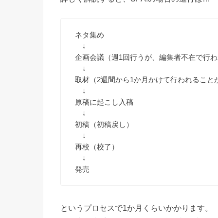
ネタ集め
↓
企画会議（週1回行うが、編集者不在で行
↓
取材（2週間から1か月かけて行われること
↓
原稿に起こし入稿
↓
初稿（初稿戻し）
↓
再校（校了）
↓
発売
というプロセスで1か月くらいかかります。