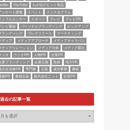
witter
YouTube
わが社のヒット商品
アンケート調査
イベント
インスタグラム
インフルエンサー
スポーツ
テレビ
テレビPR
テレビ番組
パーソナルブランディング
ピックアップ
ブランディング
プレスリリース
マーケティング
メディア
メディアアプローチ
メディアキャラバン
メディアリレーション
メディア分析
メディア露出
ラジオ
ラジオPR
人物PR
企業PR
企業ブランディング
企業広報
取材
地方PR
地方自治体PR
専門家
広報
成功事例
書籍
書籍PR
書籍出版
株式会社ニット
社長PR
過去の記事一覧