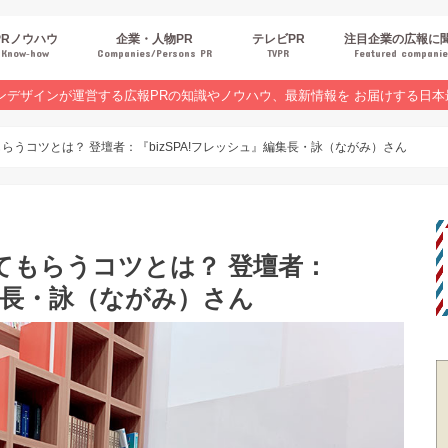
PRノウハウ
企業・人物PR
テレビPR
注目企業の広報に
Know‐how
Companies/Persons PR
TVPR
Featured compani
報スキルUP
品・サービスPR
ジタルPR
Rトレンド
ベントPR
界コラム
ンラインセミナーレポート
ンデザインが運営する広報PRの知識やノウハウ、最新情報を お届けする日本
らうコツとは？ 登壇者：『bizSPA!フレッシュ』編集長・詠（ながみ）さん
てもらうコツとは？ 登壇者：
編集長・詠（ながみ）さん