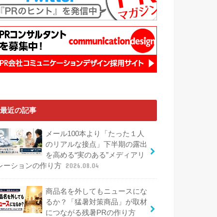
最近の記事
メール100本より「たった１人
のリアルな接点」下半期の露出
を高める“実のある”メディアリ
レーションの作り方
2026.08.04
商品名を外してもニュースにな
るか？「猛暑対策商品」が取材
につながる残暑PRの作り方