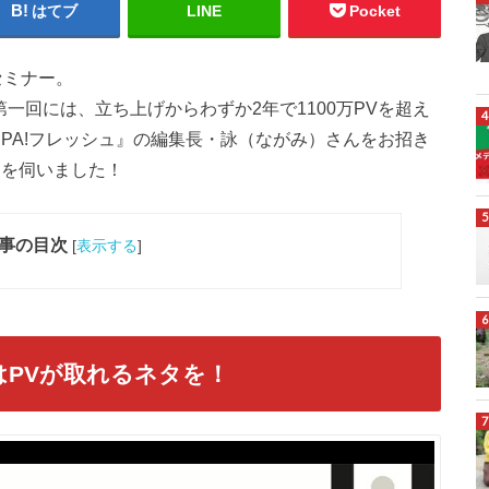
はてブ
LINE
Pocket
セミナー。
一回には、立ち上げからわずか2年で1100万PVを超え
SPA!フレッシュ』の編集長・詠（ながみ）さんをお招き
ツを伺いました！
事の目次
[
表示する
]
はPVが取れるネタを！