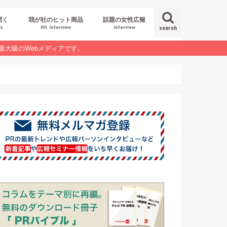
聞く
我が社のヒット商品
話題の女性広報
es
Hit Interview
Interview
search
最大級のWebメディアです。