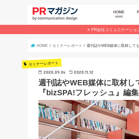
HOME
HOME
広
商
デ
P
イ
業
オ
PR会社コミュニケーショ
HOME
セミナーレポート
週刊誌やWEB媒体に取材しても
セミナーレポート
2020.09.04
2020.11.12
週刊誌やWEB媒体に取材し
『bizSPA!フレッシュ』