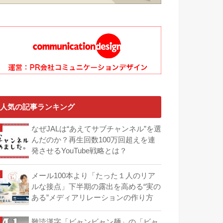
人気の記事ランキング
なぜJALは“あえてサブチャンネル”を選
んだのか？再生回数100万回超えを連
発させるYouTube戦略とは？
メール100本より「たった１人のリア
ルな接点」下半期の露出を高める“実の
ある”メディアリレーションの作り方
難読漢字「ビャンビャン麺」の「ビャ