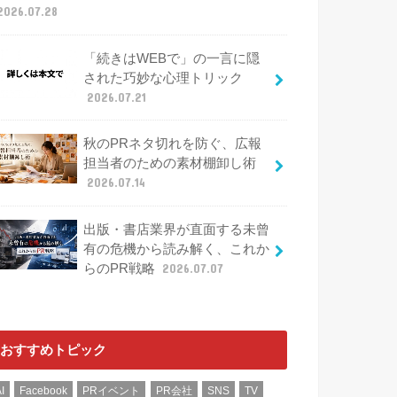
2026.07.28
「続きはWEBで」の一言に隠
された巧妙な心理トリック
2026.07.21
秋のPRネタ切れを防ぐ、広報
担当者のための素材棚卸し術
2026.07.14
出版・書店業界が直面する未曾
有の危機から読み解く、これか
らのPR戦略
2026.07.07
おすすめトピック
I
Facebook
PRイベント
PR会社
SNS
TV