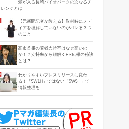
頼が入る長崎バイオパークの次なるチ
ャレンジとは
【元新聞記者が教える】取材時にメデ
ィアを理解していないのがバレる３つ
のこと
高市首相の若者支持率はなぜ高いの
か！？支持率から紐解くPR広報の秘訣
とは？
わかりやすいプレスリリースに変わ
る！「5W1H」ではない「5W5H」で
情報整理を