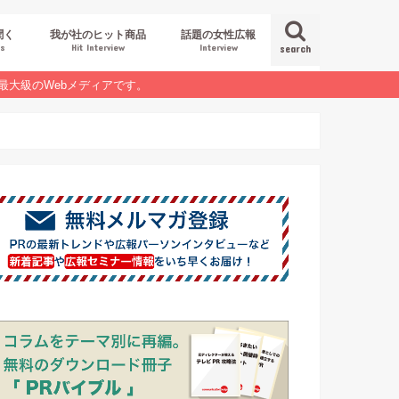
聞く
我が社のヒット商品
話題の女性広報
es
Hit Interview
Interview
search
最大級のWebメディアです。