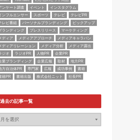
アンケート調査
イベント
インスタグラム
インフルエンサー
スポーツ
テレビ
テレビPR
テレビ番組
パーソナルブランディング
ピックアップ
ブランディング
プレスリリース
マーケティング
メディア
メディアアプローチ
メディアキャラバン
メディアリレーション
メディア分析
メディア露出
ラジオ
ラジオPR
人物PR
企業PR
企業ブランディング
企業広報
取材
地方PR
地方自治体PR
専門家
広報
成功事例
書籍
書籍PR
書籍出版
株式会社ニット
社長PR
過去の記事一覧