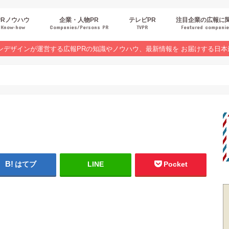
PRノウハウ
企業・人物PR
テレビPR
注目企業の広報に
Know‐how
Companies/Persons PR
TVPR
Featured compani
報スキルUP
品・サービスPR
ジタルPR
Rトレンド
ベントPR
界コラム
ンラインセミナーレポート
ンデザインが運営する広報PRの知識やノウハウ、最新情報を お届けする日本
！
はてブ
LINE
Pocket