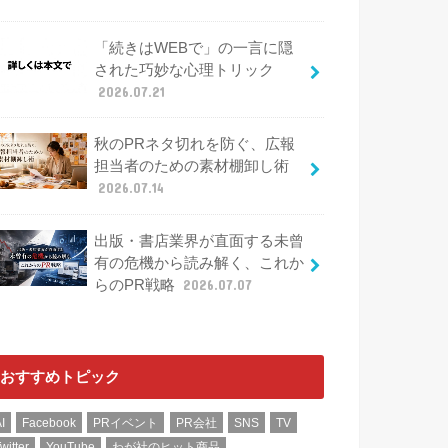
「続きはWEBで」の一言に隠
された巧妙な心理トリック
2026.07.21
秋のPRネタ切れを防ぐ、広報
担当者のための素材棚卸し術
2026.07.14
出版・書店業界が直面する未曾
有の危機から読み解く、これか
らのPR戦略
2026.07.07
おすすめトピック
I
Facebook
PRイベント
PR会社
SNS
TV
witter
YouTube
わが社のヒット商品