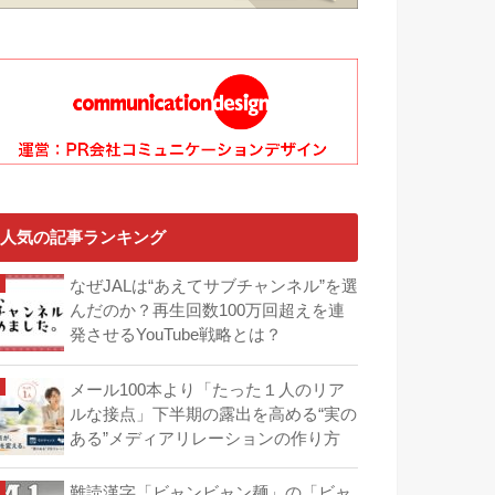
人気の記事ランキング
なぜJALは“あえてサブチャンネル”を選
んだのか？再生回数100万回超えを連
発させるYouTube戦略とは？
メール100本より「たった１人のリア
ルな接点」下半期の露出を高める“実の
ある”メディアリレーションの作り方
難読漢字「ビャンビャン麺」の「ビャ