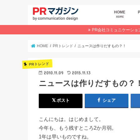
HOME
HOME
広
商
デ
P
イ
業
オ
PR会社コミュニケーショ
HOME
PRトレンド
ニュースは作りだすもの？！
PRトレンド
2010.11.09
2015.11.13
ニュースは作りだすもの？
ポスト
シェア
こんにちは。はじめまして。
今年も、もう残すところ2か月弱。
1年は早いものですね。