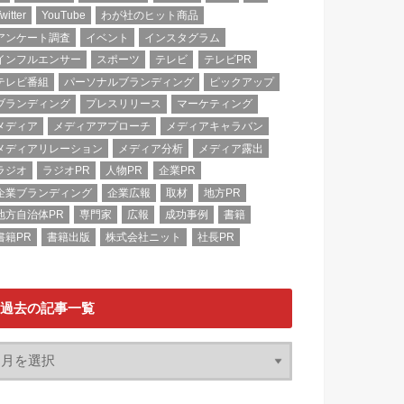
witter
YouTube
わが社のヒット商品
アンケート調査
イベント
インスタグラム
インフルエンサー
スポーツ
テレビ
テレビPR
テレビ番組
パーソナルブランディング
ピックアップ
ブランディング
プレスリリース
マーケティング
メディア
メディアアプローチ
メディアキャラバン
メディアリレーション
メディア分析
メディア露出
ラジオ
ラジオPR
人物PR
企業PR
企業ブランディング
企業広報
取材
地方PR
地方自治体PR
専門家
広報
成功事例
書籍
書籍PR
書籍出版
株式会社ニット
社長PR
過去の記事一覧