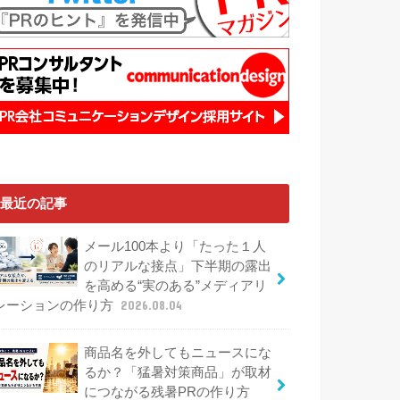
最近の記事
メール100本より「たった１人
のリアルな接点」下半期の露出
を高める“実のある”メディアリ
レーションの作り方
2026.08.04
商品名を外してもニュースにな
るか？「猛暑対策商品」が取材
につながる残暑PRの作り方