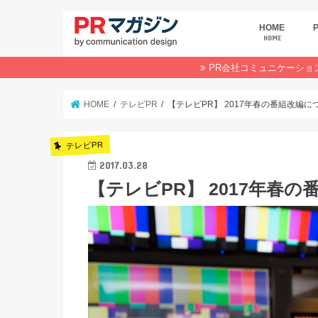
HOME
HOME
広
商
デ
P
イ
業
オ
PR会社コミュニケーショ
HOME
テレビPR
【テレビPR】 2017年春の番組改編に
テレビPR
2017.03.28
【テレビPR】 2017年春