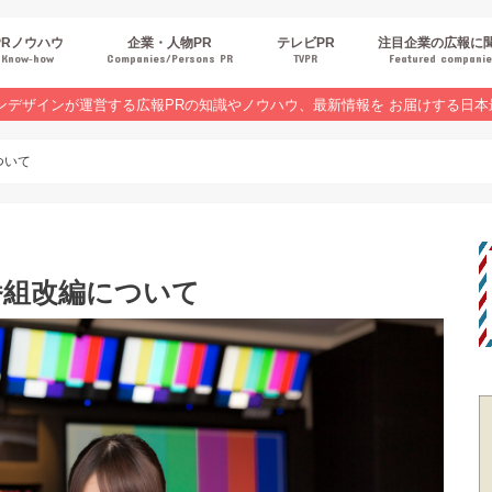
PRノウハウ
企業・人物PR
テレビPR
注目企業の広報に
Know‐how
Companies/Persons PR
TVPR
Featured compani
報スキルUP
品・サービスPR
ジタルPR
Rトレンド
ベントPR
界コラム
ンラインセミナーレポート
ンデザインが運営する広報PRの知識やノウハウ、最新情報を お届けする日本
ついて
の番組改編について