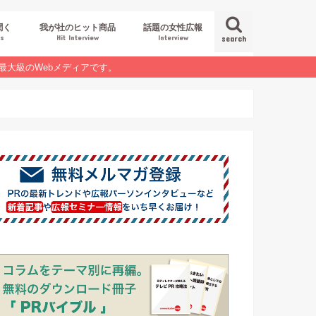
聞く
我が社のヒット商品
話題の女性広報
es
Hit Interview
Interview
search
最大級のWebメディアです。