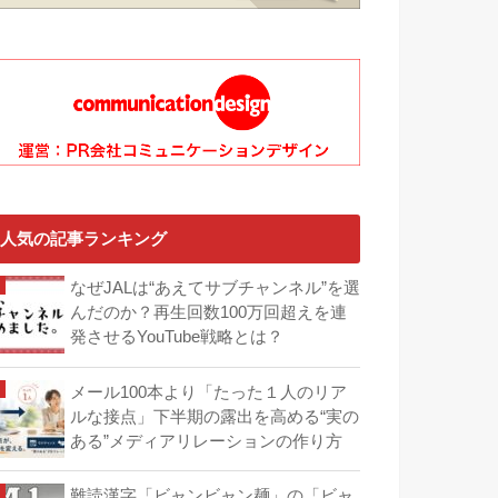
人気の記事ランキング
なぜJALは“あえてサブチャンネル”を選
んだのか？再生回数100万回超えを連
発させるYouTube戦略とは？
メール100本より「たった１人のリア
ルな接点」下半期の露出を高める“実の
ある”メディアリレーションの作り方
難読漢字「ビャンビャン麺」の「ビャ