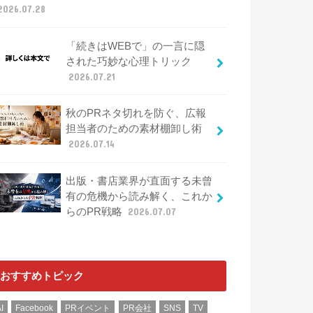
2026.07.28
「続きはWEBで」の一言に隠
された巧妙な心理トリック
2026.07.21
秋のPRネタ切れを防ぐ、広報
担当者のための素材棚卸し術
2026.07.14
出版・書店業界が直面する未曾
有の危機から読み解く、これか
らのPR戦略
2026.07.07
おすすめトピック
I
Facebook
PRイベント
PR会社
SNS
TV