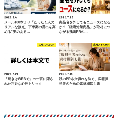
2026.8.4
2026.7.28
メール100本より「たった１人の
商品名を外してもニュースになる
リアルな接点」下半期の露出を高
か？「猛暑対策商品」が取材につ
める“実のある…
ながる残暑PRの…
広報スキルUP
広報スキルUP
2026.7.21
2026.7.14
「続きはWEBで」の一言に隠さ
秋のPRネタ切れを防ぐ、広報担
れた巧妙な心理トリック
当者のための素材棚卸し術