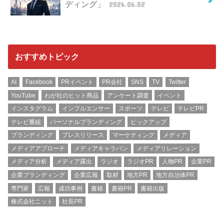
ディング」
2026.06.02
おすすめトピック
AI
Facebook
PRイベント
PR会社
SNS
TV
Twitter
YouTube
わが社のヒット商品
アンケート調査
イベント
インスタグラム
インフルエンサー
スポーツ
テレビ
テレビPR
テレビ番組
パーソナルブランディング
ピックアップ
ブランディング
プレスリリース
マーケティング
メディア
メディアアプローチ
メディアキャラバン
メディアリレーション
メディア分析
メディア露出
ラジオ
ラジオPR
人物PR
企業PR
企業ブランディング
企業広報
取材
地方PR
地方自治体PR
専門家
広報
成功事例
書籍
書籍PR
書籍出版
株式会社ニット
社長PR