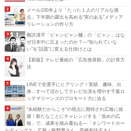
メール100本より「たった１人のリアルな接
点」下半期の露出を高める“実のある”メディア
リレーションの作り方
難読漢字「ビャンビャン麺」の「ビャン」はな
ぜ日本中に広まったのか？―“知られていな
い”を“話題”に変える仕掛けとは
【新版】テレビ番組の「広告換算額」の計算方
法
LINEで全選手にヒアリング！実績、趣味、出
身…すべて活かしてテレビ出演を増やす千葉ロ
ッテマリーンズのプロモート力に迫る
“未経験だからこそ”の視点に期待され広報に抜
擢！新たなことにチャレンジする「攻めの広
報」で、成果を積み重ねる―「オンワードホー
ルディングス」広報・飯野愛さん、髙橋和佳子さん