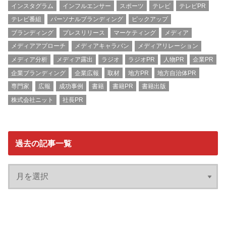
インスタグラム
インフルエンサー
スポーツ
テレビ
テレビPR
テレビ番組
パーソナルブランディング
ピックアップ
ブランディング
プレスリリース
マーケティング
メディア
メディアアプローチ
メディアキャラバン
メディアリレーション
メディア分析
メディア露出
ラジオ
ラジオPR
人物PR
企業PR
企業ブランディング
企業広報
取材
地方PR
地方自治体PR
専門家
広報
成功事例
書籍
書籍PR
書籍出版
株式会社ニット
社長PR
過去の記事一覧