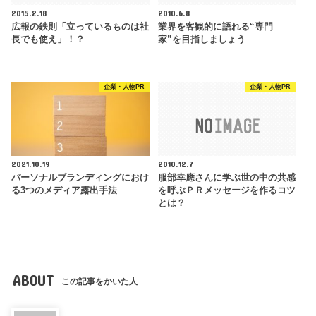
2015.2.18
2010.6.8
広報の鉄則「立っているものは社
業界を客観的に語れる“専門
長でも使え」！？
家”を目指しましょう
企業・人物PR
企業・人物PR
2021.10.19
2010.12.7
パーソナルブランディングにおけ
服部幸應さんに学ぶ世の中の共感
る3つのメディア露出手法
を呼ぶＰＲメッセージを作るコツ
とは？
ABOUT
この記事をかいた人