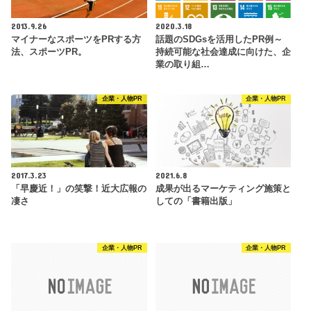
2013.9.26
2020.3.18
マイナーなスポーツをPRする方
話題のSDGsを活用したPR例～
法、スポーツPR。
持続可能な社会達成に向けた、企
業の取り組…
企業・人物PR
企業・人物PR
2017.3.23
2021.6.8
「早慶近！」の笑撃！近大広報の
成果が出るマーケティング施策と
凄さ
しての「書籍出版」
企業・人物PR
企業・人物PR