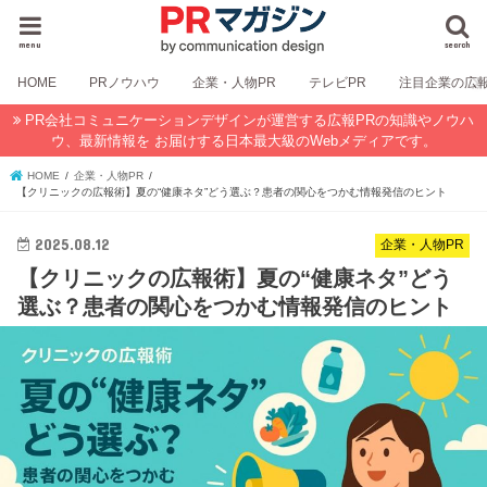
menu
search
HOME
PRノウハウ
企業・人物PR
テレビPR
注目企業の広
PR会社コミュニケーションデザインが運営する広報PRの知識やノウハ
ウ、最新情報を お届けする日本最大級のWebメディアです。
HOME
企業・人物PR
【クリニックの広報術】夏の“健康ネタ”どう選ぶ？患者の関心をつかむ情報発信のヒント
2025.08.12
企業・人物PR
【クリニックの広報術】夏の“健康ネタ”どう
選ぶ？患者の関心をつかむ情報発信のヒント