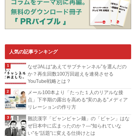
人気の記事ランキング
なぜJALは“あえてサブチャンネル”を選んだの
か？再生回数100万回超えを連発させる
YouTube戦略とは？
メール100本より「たった１人のリアルな接
点」下半期の露出を高める“実のある”メディア
リレーションの作り方
難読漢字「ビャンビャン麺」の「ビャン」はな
ぜ日本中に広まったのか？―“知られていな
い”を“話題”に変える仕掛けとは