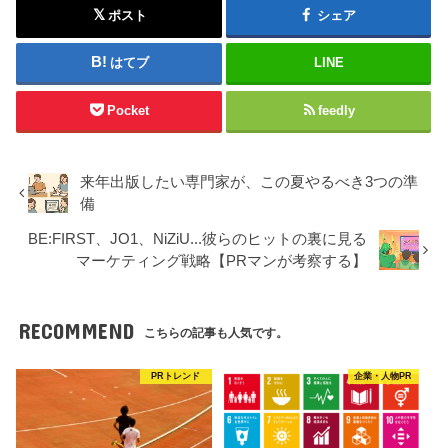
ポスト
シェア
はてブ
LINE
Pocket
feedly
来年出版したい専門家が、この夏やるべき3つの準
備
BE:FIRST、JO1、NiZiU...彼らのヒットの裏に見る
マーケティング戦略【PRマンが考察する】
RECOMMEND
こちらの記事も人気です。
PRトレンド
企業・人物PR