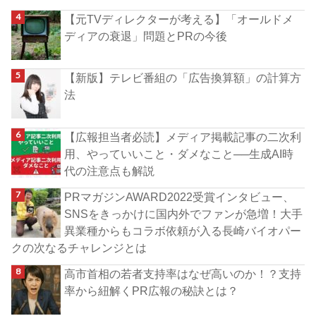
【元TVディレクターが考える】「オールドメ
ディアの衰退」問題とPRの今後
【新版】テレビ番組の「広告換算額」の計算方
法
【広報担当者必読】メディア掲載記事の二次利
用、やっていいこと・ダメなこと──生成AI時
代の注意点も解説
PRマガジンAWARD2022受賞インタビュー、
SNSをきっかけに国内外でファンが急増！大手
異業種からもコラボ依頼が入る長崎バイオパー
クの次なるチャレンジとは
高市首相の若者支持率はなぜ高いのか！？支持
率から紐解くPR広報の秘訣とは？