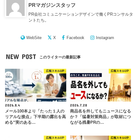
PRマガジンスタッフ
PR会社コミュニケーションデザインで働くPRコンサルタ
ントたち。
WebSite
X
Facebook
Instagram
NEW POST
このライターの最新記事
広報スキルUP
広報スキルUP
2026.8.4
2026.7.28
メール100本より「たった１人の
商品名を外してもニュースになる
リアルな接点」下半期の露出を高
か？「猛暑対策商品」が取材につ
める“実のある…
ながる残暑PRの…
広報スキルUP
広報スキルUP