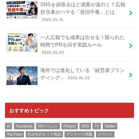
SNSを頑張るほど成果が遠のく？広報
担当者がハマる「発信中毒」とは
2026.06.16
一人広報でも成果は出せる！限られた
時間でPRを回す実践ルール
2026.06.09
海外では進化している「経営者ブラン
ディング」
2026.06.02
おすすめトピック
AI
Facebook
PRイベント
PR会社
SNS
TV
Twitter
YouTube
わが社のヒット商品
アンケート調査
イベント