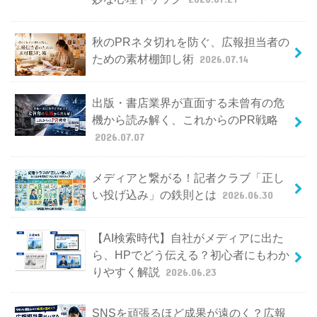
秋のPRネタ切れを防ぐ、広報担当者の
ための素材棚卸し術
2026.07.14
出版・書店業界が直面する未曾有の危
機から読み解く、これからのPR戦略
2026.07.07
メディアと繋がる！記者クラブ「正し
い投げ込み」の鉄則とは
2026.06.30
【AI検索時代】自社がメディアに出た
ら、HPでどう伝える？初心者にもわか
りやすく解説
2026.06.23
SNSを頑張るほど成果が遠のく？広報