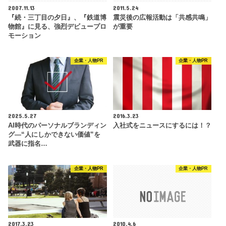
2007.11.13
2011.5.24
『続・三丁目の夕日』、『鉄道博
震災後の広報活動は「共感共鳴」
物館』に見る、強烈デビュープロ
が重要
モーション
企業・人物PR
企業・人物PR
2025.5.27
2016.3.23
AI時代のパーソナルブランディン
入社式をニュースにするには！？
グ―“人にしかできない価値”を
武器に指名…
企業・人物PR
企業・人物PR
2017.3.23
2010.4.6