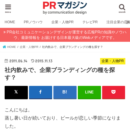
menu
search
HOME
PRノウハウ
企業・人物PR
テレビPR
注目企業の広
PR会社コミュニケーションデザインが運営する広報PRの知識やノウハ
ウ、最新情報を お届けする日本最大級のWebメディアです。
HOME
企業・人物PR
社内飲みで、企業ブランディングの種を探す？
2011.06.14
2015.11.13
企業・人物PR
社内飲みで、企業ブランディングの種を探
す？
LINE
こんにちは。
蒸し暑い日が続いており、ビールが恋しい季節になりま
した。