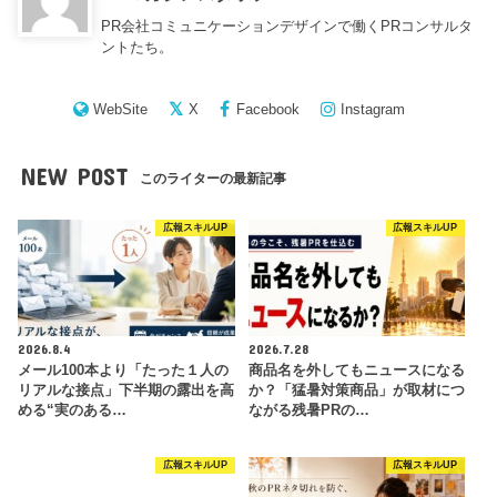
PR会社コミュニケーションデザインで働くPRコンサルタ
ントたち。
WebSite
X
Facebook
Instagram
NEW POST
このライターの最新記事
広報スキルUP
広報スキルUP
2026.8.4
2026.7.28
メール100本より「たった１人の
商品名を外してもニュースになる
リアルな接点」下半期の露出を高
か？「猛暑対策商品」が取材につ
める“実のある…
ながる残暑PRの…
広報スキルUP
広報スキルUP