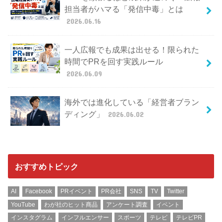
担当者がハマる「発信中毒」とは
2026.06.16
一人広報でも成果は出せる！限られた
時間でPRを回す実践ルール
2026.06.09
海外では進化している「経営者ブラン
ディング」
2026.06.02
おすすめトピック
AI
Facebook
PRイベント
PR会社
SNS
TV
Twitter
YouTube
わが社のヒット商品
アンケート調査
イベント
インスタグラム
インフルエンサー
スポーツ
テレビ
テレビPR