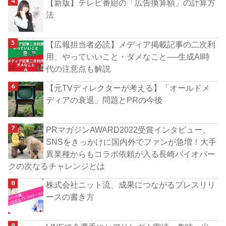
【新版】テレビ番組の「広告換算額」の計算方
法
【広報担当者必読】メディア掲載記事の二次利
用、やっていいこと・ダメなこと──生成AI時
代の注意点も解説
【元TVディレクターが考える】「オールドメ
ディアの衰退」問題とPRの今後
PRマガジンAWARD2022受賞インタビュー、
SNSをきっかけに国内外でファンが急増！大手
異業種からもコラボ依頼が入る長崎バイオパー
クの次なるチャレンジとは
株式会社ニット流、成果につながるプレスリリ
ースの書き方