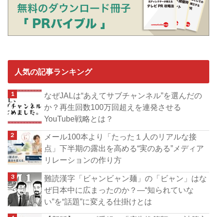
人気の記事ランキング
なぜJALは“あえてサブチャンネル”を選んだの
か？再生回数100万回超えを連発させる
YouTube戦略とは？
メール100本より「たった１人のリアルな接
点」下半期の露出を高める“実のある”メディア
リレーションの作り方
難読漢字「ビャンビャン麺」の「ビャン」はな
ぜ日本中に広まったのか？―“知られていな
い”を“話題”に変える仕掛けとは