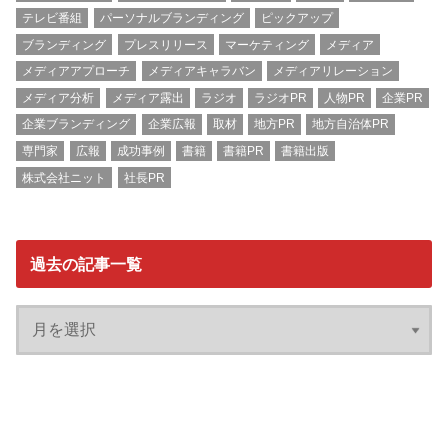
テレビ番組
パーソナルブランディング
ピックアップ
ブランディング
プレスリリース
マーケティング
メディア
メディアアプローチ
メディアキャラバン
メディアリレーション
メディア分析
メディア露出
ラジオ
ラジオPR
人物PR
企業PR
企業ブランディング
企業広報
取材
地方PR
地方自治体PR
専門家
広報
成功事例
書籍
書籍PR
書籍出版
株式会社ニット
社長PR
過去の記事一覧