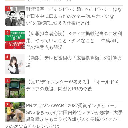
難読漢字「ビャンビャン麺」の「ビャン」はな
ぜ日本中に広まったのか？―“知られていな
い”を“話題”に変える仕掛けとは
【広報担当者必読】メディア掲載記事の二次利
用、やっていいこと・ダメなこと──生成AI時
代の注意点も解説
【新版】テレビ番組の「広告換算額」の計算方
法
【元TVディレクターが考える】「オールドメ
ディアの衰退」問題とPRの今後
PRマガジンAWARD2022受賞インタビュー、
SNSをきっかけに国内外でファンが急増！大手
異業種からもコラボ依頼が入る長崎バイオパー
クの次なるチャレンジとは