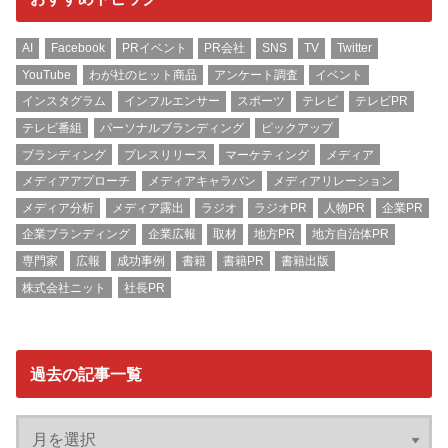
AI
Facebook
PRイベント
PR会社
SNS
TV
Twitter
YouTube
わが社のヒット商品
アンケート調査
イベント
インスタグラム
インフルエンサー
スポーツ
テレビ
テレビPR
テレビ番組
パーソナルブランディング
ピックアップ
ブランディング
プレスリリース
マーケティング
メディア
メディアアプローチ
メディアキャラバン
メディアリレーション
メディア分析
メディア露出
ラジオ
ラジオPR
人物PR
企業PR
企業ブランディング
企業広報
取材
地方PR
地方自治体PR
専門家
広報
成功事例
書籍
書籍PR
書籍出版
株式会社ニット
社長PR
過去の記事一覧