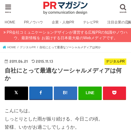
menu
search
HOME
PRノウハウ
企業・人物PR
テレビPR
注目企業の広
PR会社コミュニケーションデザインが運営する広報PRの知識やノウハ
ウ、最新情報を お届けする日本最大級のWebメディアです。
HOME
デジタルPR
自社にとって最適なソーシャルメディアは何か
2011.06.21
2015.11.13
デジタルPR
自社にとって最適なソーシャルメディアは何
か
LINE
こんにちは。
しっとりとした雨が振り続ける、今日この頃。
皆様、いかがお過ごしでしょうか。