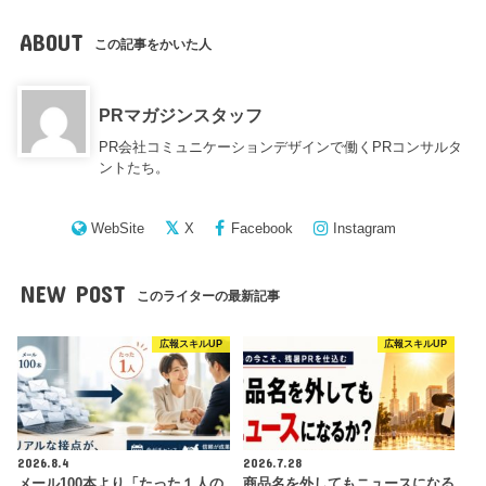
ABOUT
この記事をかいた人
PRマガジンスタッフ
PR会社コミュニケーションデザインで働くPRコンサルタ
ントたち。
WebSite
X
Facebook
Instagram
NEW POST
このライターの最新記事
広報スキルUP
広報スキルUP
2026.8.4
2026.7.28
メール100本より「たった１人の
商品名を外してもニュースになる