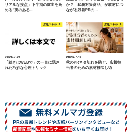
リアルな接点」下半期の露出を高
か？「猛暑対策商品」が取材につ
める“実のある…
ながる残暑PRの…
広報スキルUP
広報スキルUP
2026.7.21
2026.7.14
「続きはWEBで」の一言に隠さ
秋のPRネタ切れを防ぐ、広報担
れた巧妙な心理トリック
当者のための素材棚卸し術