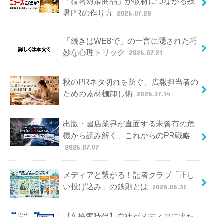
「猛暑対策商品」が取材につながる残
暑PRの作り方
2026.07.28
「続きはWEBで」の一言に隠された巧
妙な心理トリック
2026.07.21
秋のPRネタ切れを防ぐ、広報担当者の
ための素材棚卸し術
2026.07.14
出版・書店業界が直面する未曾有の危
機から読み解く、これからのPR戦略
2026.07.07
メディアと繋がる！記者クラブ「正し
い投げ込み」の鉄則とは
2026.06.30
【AI検索時代】自社がメディアに出た