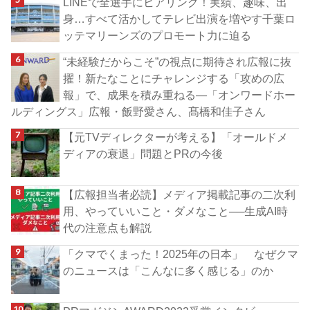
LINEで全選手にヒアリング！実績、趣味、出
身…すべて活かしてテレビ出演を増やす千葉ロ
ッテマリーンズのプロモート力に迫る
“未経験だからこそ”の視点に期待され広報に抜
擢！新たなことにチャレンジする「攻めの広
報」で、成果を積み重ねる―「オンワードホー
ルディングス」広報・飯野愛さん、髙橋和佳子さん
【元TVディレクターが考える】「オールドメ
ディアの衰退」問題とPRの今後
【広報担当者必読】メディア掲載記事の二次利
用、やっていいこと・ダメなこと──生成AI時
代の注意点も解説
「クマでくまった！2025年の日本」 なぜクマ
のニュースは「こんなに多く感じる」のか