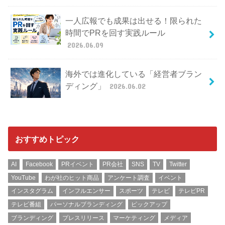
一人広報でも成果は出せる！限られた
時間でPRを回す実践ルール
2026.06.09
海外では進化している「経営者ブラン
ディング」
2026.06.02
おすすめトピック
AI
Facebook
PRイベント
PR会社
SNS
TV
Twitter
YouTube
わが社のヒット商品
アンケート調査
イベント
インスタグラム
インフルエンサー
スポーツ
テレビ
テレビPR
テレビ番組
パーソナルブランディング
ピックアップ
ブランディング
プレスリリース
マーケティング
メディア