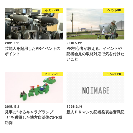
イベントPR
イベントPR
2012.8.15
2018.5.22
芸能人を起用したPRイベントの
PR初心者が教える、イベントや
ポイント
記者会見の取材対応で気を付けた
いこと
PRトレンド
イベントPR
2015.12.1
2008.2.19
見事に“ゆるキャラグランプ
新人ＰＲマンの記者発表会奮戦記
リ”を獲得した地方自治体のPR成
功例