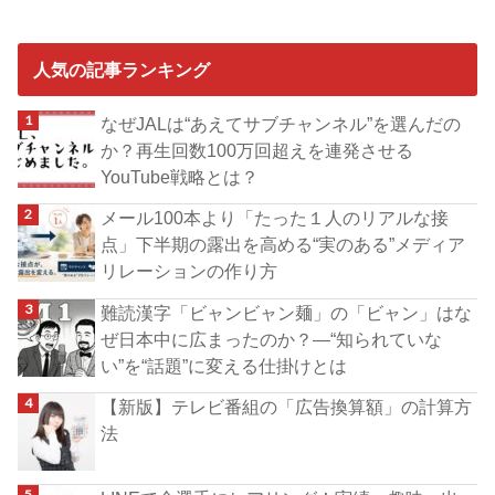
人気の記事ランキング
なぜJALは“あえてサブチャンネル”を選んだの
か？再生回数100万回超えを連発させる
YouTube戦略とは？
メール100本より「たった１人のリアルな接
点」下半期の露出を高める“実のある”メディア
リレーションの作り方
難読漢字「ビャンビャン麺」の「ビャン」はな
ぜ日本中に広まったのか？―“知られていな
い”を“話題”に変える仕掛けとは
【新版】テレビ番組の「広告換算額」の計算方
法