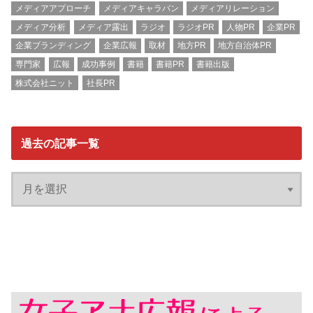
メディアアプローチ
メディアキャラバン
メディアリレーション
メディア分析
メディア露出
ラジオ
ラジオPR
人物PR
企業PR
企業ブランディング
企業広報
取材
地方PR
地方自治体PR
専門家
広報
成功事例
書籍
書籍PR
書籍出版
株式会社ニット
社長PR
過去の記事一覧