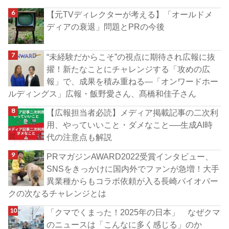
【元TVディレクターが考える】「オールドメ
ディアの衰退」問題とPRの今後
“未経験だからこそ”の視点に期待され広報に抜
擢！新たなことにチャレンジする「攻めの広
報」で、成果を積み重ねる―「オンワードホー
ルディングス」広報・飯野愛さん、髙橋和佳子さん
【広報担当者必読】メディア掲載記事の二次利
用、やっていいこと・ダメなこと──生成AI時
代の注意点も解説
PRマガジンAWARD2022受賞インタビュー、
SNSをきっかけに国内外でファンが急増！大手
異業種からもコラボ依頼が入る長崎バイオパー
クの次なるチャレンジとは
「クマでくまった！2025年の日本」 なぜクマ
のニュースは「こんなに多く感じる」のか