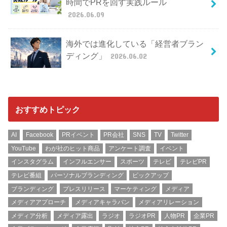
時間でPRを回す実践ルール
2026.06.09
海外では進化している「経営者ブラン
ディング」
2026.06.02
おすすめトピック
AI
Facebook
PRイベント
PR会社
SNS
TV
Twitter
YouTube
わが社のヒット商品
アンケート調査
イベント
インスタグラム
インフルエンサー
スポーツ
テレビ
テレビPR
テレビ番組
パーソナルブランディング
ピックアップ
ブランディング
プレスリリース
マーケティング
メディア
メディアアプローチ
メディアキャラバン
メディアリレーション
メディア分析
メディア露出
ラジオ
ラジオPR
人物PR
企業PR