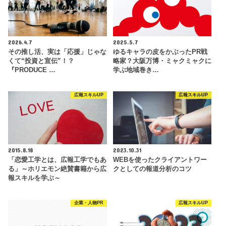
2026.4.7
2025.5.7
その推し活、実は「応援」じゃな
ゆるキャラの皮をかぶったPR戦
くて“投資と宣伝”！？
略家？大阪万博・ミャクミャクに
『PRODUCE …
学ぶ地域巻き…
広報スキルUP
広報スキルUP
2015.8.18
2023.10.31
「恋愛工学とは、広報工学でもあ
WEBを使ったクライアントワー
る」～ホリエモン絶賛書籍から広
クとしての報道分析のコツ
報スキルを学ぶ～
企業・人物PR
広報スキルUP