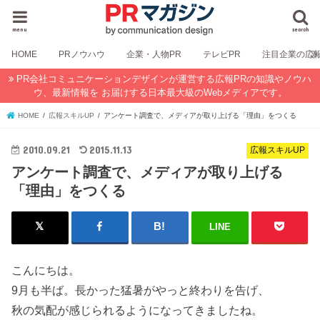
menu
search
HOME
PRノウハウ
企業・人物PR
テレビPR
注目企業の広
PR会社コミュニケーションデザインが運営する広報PRの知識やノウハ
ウ、最新情報を お届けする日本最大級のWebメディアです。
HOME
広報スキルUP
アンケート調査で、メディアが取り上げる「理由」をつくる
2010.09.21
2015.11.13
広報スキルUP
アンケート調査で、メディアが取り上げる
「理由」をつくる
LINE
こんにちは。
9月も半ば。長かった猛暑がやっと終わりを告げ、
秋の気配が感じられるようになってきましたね。