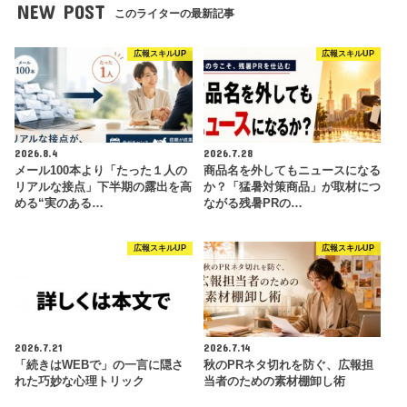
NEW POST
このライターの最新記事
広報スキルUP
広報スキルUP
2026.8.4
2026.7.28
メール100本より「たった１人の
商品名を外してもニュースになる
リアルな接点」下半期の露出を高
か？「猛暑対策商品」が取材につ
める“実のある…
ながる残暑PRの…
広報スキルUP
広報スキルUP
2026.7.21
2026.7.14
「続きはWEBで」の一言に隠さ
秋のPRネタ切れを防ぐ、広報担
れた巧妙な心理トリック
当者のための素材棚卸し術