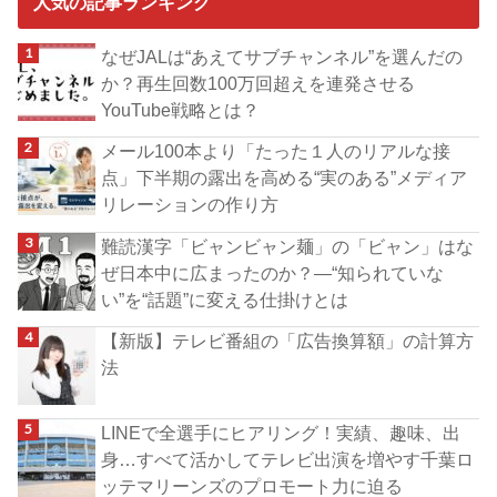
人気の記事ランキング
なぜJALは“あえてサブチャンネル”を選んだの
か？再生回数100万回超えを連発させる
YouTube戦略とは？
メール100本より「たった１人のリアルな接
点」下半期の露出を高める“実のある”メディア
リレーションの作り方
難読漢字「ビャンビャン麺」の「ビャン」はな
ぜ日本中に広まったのか？―“知られていな
い”を“話題”に変える仕掛けとは
【新版】テレビ番組の「広告換算額」の計算方
法
LINEで全選手にヒアリング！実績、趣味、出
身…すべて活かしてテレビ出演を増やす千葉ロ
ッテマリーンズのプロモート力に迫る