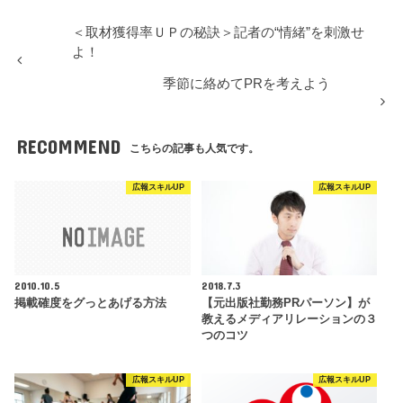
＜取材獲得率ＵＰの秘訣＞記者の“情緒”を刺激せ
よ！
季節に絡めてPRを考えよう
RECOMMEND
こちらの記事も人気です。
広報スキルUP
広報スキルUP
2010.10.5
2018.7.3
掲載確度をグっとあげる方法
【元出版社勤務PRパーソン】が
教えるメディアリレーションの３
つのコツ
広報スキルUP
広報スキルUP