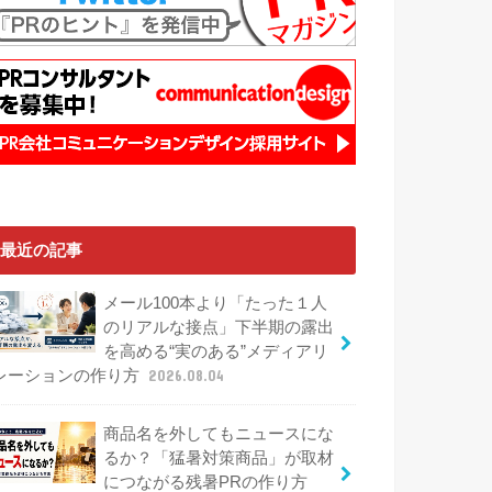
最近の記事
メール100本より「たった１人
のリアルな接点」下半期の露出
を高める“実のある”メディアリ
レーションの作り方
2026.08.04
商品名を外してもニュースにな
るか？「猛暑対策商品」が取材
につながる残暑PRの作り方