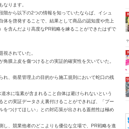
もなります。
段階から以下の2つの情報を知っていたならば、イシュ
自体を啓発することで、結果として商品の認知度や売上
）を含んだより高度なPR戦略を練ることができたはずで
題視されていた。
が角膜上皮を傷つけるとの実証的確実性を欠いていた。
られ、衛星管理上の目的から施工規則において蛇口の残
水道水に塩素が含まれること自体は避けられないという
るとの実証データさえ裏付けることができれば、「プー
ルをつけてほしい」との対応策が出される蓋然性は極め
測し、競業他者のどこよりも優位な立場で、PR戦略を進