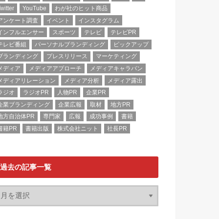
witter
YouTube
わが社のヒット商品
アンケート調査
イベント
インスタグラム
インフルエンサー
スポーツ
テレビ
テレビPR
テレビ番組
パーソナルブランディング
ピックアップ
ブランディング
プレスリリース
マーケティング
メディア
メディアアプローチ
メディアキャラバン
メディアリレーション
メディア分析
メディア露出
ラジオ
ラジオPR
人物PR
企業PR
企業ブランディング
企業広報
取材
地方PR
地方自治体PR
専門家
広報
成功事例
書籍
書籍PR
書籍出版
株式会社ニット
社長PR
過去の記事一覧