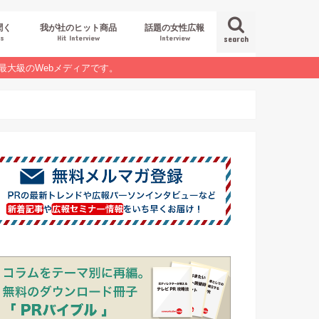
聞く
我が社のヒット商品
話題の女性広報
es
Hit Interview
Interview
search
最大級のWebメディアです。