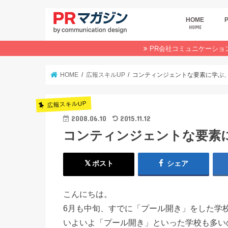
HOME
HOME
広
商
デ
P
イ
業
オ
PR会社コミュニケーショ
HOME
広報スキルUP
コンティンジェントな要素に学ぶ、
広報スキルUP
2008.06.10
2015.11.12
コンティンジェントな要素
ポスト
シェア
こんにちは。
6月も中旬、すでに「プール開き」をした学
いよいよ「プール開き」といった学校も多い