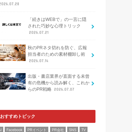
2026.07.28
「続きはWEBで」の一言に隠
された巧妙な心理トリック
2026.07.21
秋のPRネタ切れを防ぐ、広報
担当者のための素材棚卸し術
2026.07.14
出版・書店業界が直面する未曾
有の危機から読み解く、これか
らのPR戦略
2026.07.07
おすすめトピック
I
Facebook
PRイベント
PR会社
SNS
TV