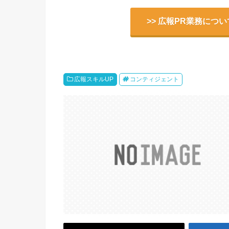
>> 広報PR業務につ
広報スキルUP
コンティジェント