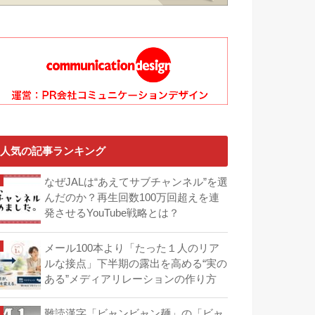
人気の記事ランキング
なぜJALは“あえてサブチャンネル”を選
んだのか？再生回数100万回超えを連
発させるYouTube戦略とは？
メール100本より「たった１人のリア
ルな接点」下半期の露出を高める“実の
ある”メディアリレーションの作り方
難読漢字「ビャンビャン麺」の「ビャ