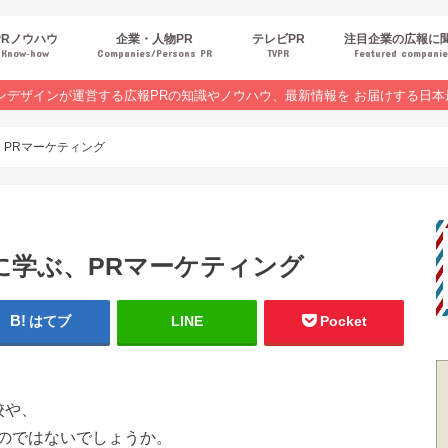
PRノウハウ
企業・人物PR
テレビPR
注目企業の広報に
Know‐how
Companies/Persons PR
TVPR
Featured compani
報スキルUP
品・サービスPR
ジタルPR
Rトレンド
ベントPR
界コラム
ンラインセミナーレポート
ンデザインが運営する広報PRの知識やノウハウ、最新情報を お届けする日本
PRマーケティング
に学ぶ、PRマーケティング
はてブ
LINE
Pocket
校や、
のではないでしょうか。