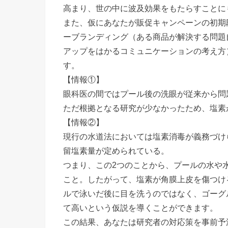
高まり、世の中に波及効果をもたらすことに
また、仮にあなたが販促キャンペーンの初期
ーブランディング（ある商品が解決する問題
アップをはかるコミュニケーションの考え方
す。
【情報①】
眼科医の間ではプール後の洗眼が従来から問
ただ根拠となる研究が少なかったため、塩素
【情報②】
現行の水道法においては塩素消毒が義務づけ
留塩素量が定められている。
つまり、この2つのことから、プールの水や
こと。したがって、塩素が角膜上皮を傷つけ
ルで泳いだ後に目を洗うのではなく、ゴーグ
て高いという仮説を導くことができます。
この結果、あなたは研究者の対応策を事前予