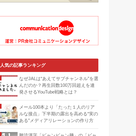
人気の記事ランキング
なぜJALは“あえてサブチャンネル”を選
んだのか？再生回数100万回超えを連
発させるYouTube戦略とは？
メール100本より「たった１人のリア
ルな接点」下半期の露出を高める“実の
ある”メディアリレーションの作り方
難読漢字「ビャンビャン麺」の「ビャ