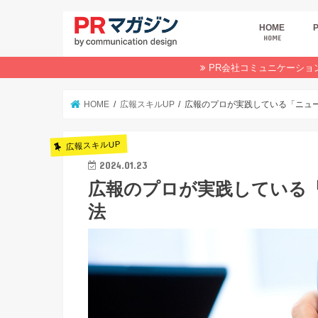
HOME
HOME
広
商
デ
P
イ
業
オ
PR会社コミュニケーショ
HOME
広報スキルUP
広報のプロが実践している「ニュ
広報スキルUP
2024.01.23
広報のプロが実践している
法