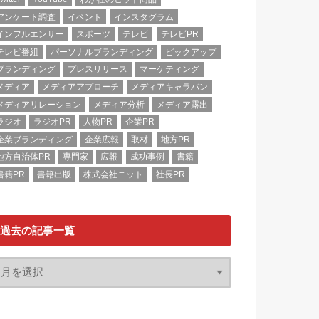
アンケート調査
イベント
インスタグラム
インフルエンサー
スポーツ
テレビ
テレビPR
テレビ番組
パーソナルブランディング
ピックアップ
ブランディング
プレスリリース
マーケティング
メディア
メディアアプローチ
メディアキャラバン
メディアリレーション
メディア分析
メディア露出
ラジオ
ラジオPR
人物PR
企業PR
企業ブランディング
企業広報
取材
地方PR
地方自治体PR
専門家
広報
成功事例
書籍
書籍PR
書籍出版
株式会社ニット
社長PR
過去の記事一覧