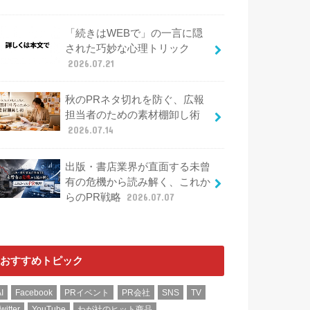
「続きはWEBで」の一言に隠
された巧妙な心理トリック
2026.07.21
秋のPRネタ切れを防ぐ、広報
担当者のための素材棚卸し術
2026.07.14
出版・書店業界が直面する未曾
有の危機から読み解く、これか
らのPR戦略
2026.07.07
おすすめトピック
I
Facebook
PRイベント
PR会社
SNS
TV
witter
YouTube
わが社のヒット商品