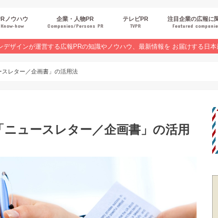
PRノウハウ
企業・人物PR
テレビPR
注目企業の広報に
Know‐how
Companies/Persons PR
TVPR
Featured compani
報スキルUP
品・サービスPR
ジタルPR
Rトレンド
ベントPR
界コラム
ンラインセミナーレポート
ンデザインが運営する広報PRの知識やノウハウ、最新情報を お届けする日本
ースレター／企画書」の活用法
「ニュースレター／企画書」の活用