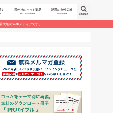
聞く
我が社のヒット商品
話題の女性広報
es
Hit Interview
Interview
search
最大級のWebメディアです。