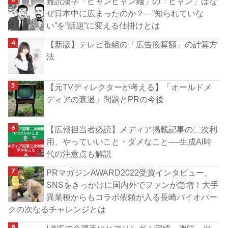
難読漢字「ビャンビャン麺」の「ビャン」はな
ぜ日本中に広まったのか？―“知られていな
い”を“話題”に変える仕掛けとは
【新版】テレビ番組の「広告換算額」の計算方
法
【元TVディレクターが考える】「オールドメ
ディアの衰退」問題とPRの今後
【広報担当者必読】メディア掲載記事の二次利
用、やっていいこと・ダメなこと──生成AI時
代の注意点も解説
PRマガジンAWARD2022受賞インタビュー、
SNSをきっかけに国内外でファンが急増！大手
異業種からもコラボ依頼が入る長崎バイオパー
クの次なるチャレンジとは