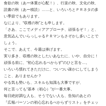
食欲の秋（あー体重が心配！）、行楽の秋、文化の秋、
読書の秋（あー積読）……と、いろいろとＰＲネタの多
い季節でもあります。
なにより、“収穫の秋”とも申します。
「さあ、ここでメディアアプローチ、頑張るぞ！」と、
意気込んでいらっしゃるＰＲマンもさぞかし多いことで
しょう。
そこで、あえて、今週は捧げます。
実り多き、収穫の秋としたいあなたに、いや、自分に！
頑張る前に、“初心忘れるべからず”のひと言を…。
いろいろ慣れてきただけに、ついつい疎かにしてしまう
こと、ありませんか？
やる気も勢いも、スキルも知識も大事ですが、
何と言っても“基本（初心）”が一番大事。
毎日絶好調な人も、そうでない人も、告知のあとの
『広報パーソンの初心忘れるべからずリスト』をチェッ