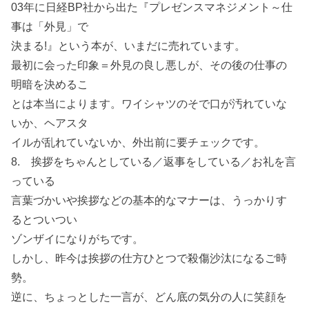
03年に日経BP社から出た『プレゼンスマネジメント～仕
事は「外見」で
決まる!』という本が、いまだに売れています。
最初に会った印象＝外見の良し悪しが、その後の仕事の
明暗を決めるこ
とは本当によります。ワイシャツのそで口が汚れていな
いか、ヘアスタ
イルが乱れていないか、外出前に要チェックです。
8. 挨拶をちゃんとしている／返事をしている／お礼を言
っている
言葉づかいや挨拶などの基本的なマナーは、うっかりす
るとついつい
ゾンザイになりがちです。
しかし、昨今は挨拶の仕方ひとつで殺傷沙汰になるご時
勢。
逆に、ちょっとした一言が、どん底の気分の人に笑顔を