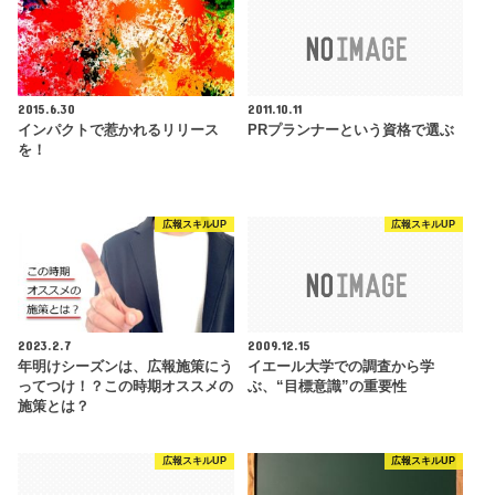
2015.6.30
2011.10.11
インパクトで惹かれるリリース
PRプランナーという資格で選ぶ
を！
広報スキルUP
広報スキルUP
2023.2.7
2009.12.15
年明けシーズンは、広報施策にう
イエール大学での調査から学
ってつけ！？この時期オススメの
ぶ、“目標意識”の重要性
施策とは？
広報スキルUP
広報スキルUP