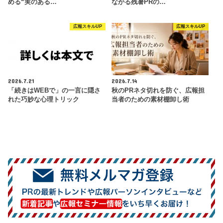
める“実のある…
ながる残暑PRの…
広報スキルUP
広報スキルUP
2026.7.21
2026.7.14
「続きはWEBで」の一言に隠さ
秋のPRネタ切れを防ぐ、広報担
れた巧妙な心理トリック
当者のための素材棚卸し術