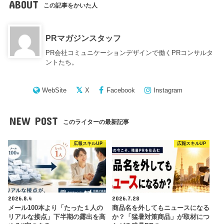
ABOUT
この記事をかいた人
PRマガジンスタッフ
PR会社コミュニケーションデザインで働くPRコンサルタ
ントたち。
WebSite
X
Facebook
Instagram
NEW POST
このライターの最新記事
広報スキルUP
広報スキルUP
2026.8.4
2026.7.28
メール100本より「たった１人の
商品名を外してもニュースになる
リアルな接点」下半期の露出を高
か？「猛暑対策商品」が取材につ