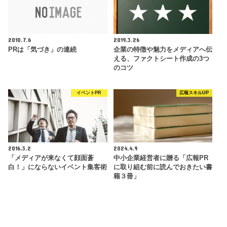
2010.7.6
2019.3.26
PRは「気づき」の連続
企業の特徴や魅力をメディアへ伝
える、ファクトシート作成の3つ
のコツ
イベントPR
広報スキルUP
2016.3.2
2024.4.9
「メディアが来なくて顔面蒼
中小企業経営者に贈る「広報PR
白！」にならないイベント集客術
に取り組む前に読んでおきたい書
籍３冊」