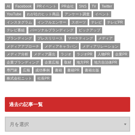
AI
Facebook
PRイベント
PR会社
SNS
TV
Twitter
YouTube
わが社のヒット商品
アンケート調査
イベント
インスタグラム
インフルエンサー
スポーツ
テレビ
テレビPR
テレビ番組
パーソナルブランディング
ピックアップ
ブランディング
プレスリリース
マーケティング
メディア
メディアアプローチ
メディアキャラバン
メディアリレーション
メディア分析
メディア露出
ラジオ
ラジオPR
人物PR
企業PR
企業ブランディング
企業広報
取材
地方PR
地方自治体PR
専門家
広報
成功事例
書籍
書籍PR
書籍出版
株式会社ニット
社長PR
過去の記事一覧