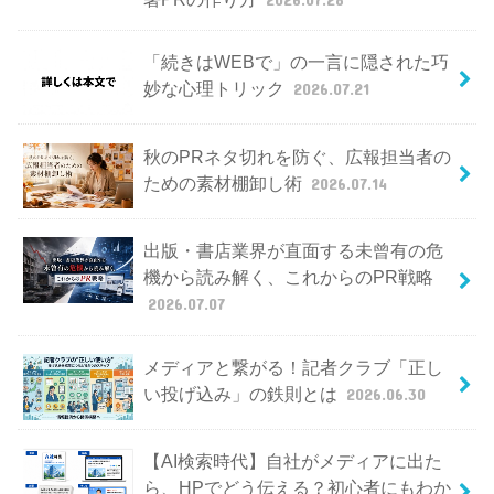
「続きはWEBで」の一言に隠された巧
妙な心理トリック
2026.07.21
秋のPRネタ切れを防ぐ、広報担当者の
ための素材棚卸し術
2026.07.14
出版・書店業界が直面する未曾有の危
機から読み解く、これからのPR戦略
2026.07.07
メディアと繋がる！記者クラブ「正し
い投げ込み」の鉄則とは
2026.06.30
【AI検索時代】自社がメディアに出た
ら、HPでどう伝える？初心者にもわか