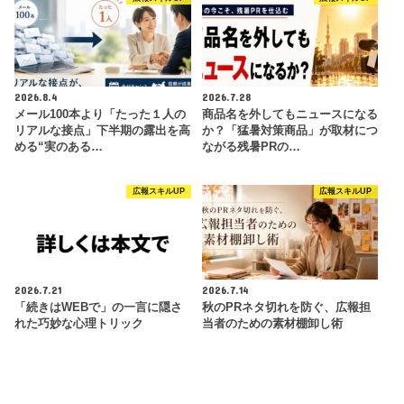
2026.8.4
2026.7.28
メール100本より「たった１人の
商品名を外してもニュースになる
リアルな接点」下半期の露出を高
か？「猛暑対策商品」が取材につ
める“実のある…
ながる残暑PRの…
広報スキルUP
広報スキルUP
2026.7.21
2026.7.14
「続きはWEBで」の一言に隠さ
秋のPRネタ切れを防ぐ、広報担
れた巧妙な心理トリック
当者のための素材棚卸し術