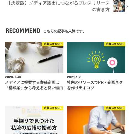
【決定版】メディア露出につながるプレスリリース
の書き方
RECOMMEND
こちらの記事も人気です。
広報スキルUP
広報スキルUP
2020.6.30
2021.3.2
メディアに提案する寄稿企画は
社内のリソースでPR・企画ネタ
「構成案」から考えると良い理由
を作り出すコツ
広報スキルUP
広報スキルUP