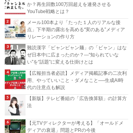
か？再生回数100万回超えを連発させる
YouTube戦略とは？
メール100本より「たった１人のリアルな接
点」下半期の露出を高める“実のある”メディア
リレーションの作り方
難読漢字「ビャンビャン麺」の「ビャン」はな
ぜ日本中に広まったのか？―“知られていな
い”を“話題”に変える仕掛けとは
【広報担当者必読】メディア掲載記事の二次利
用、やっていいこと・ダメなこと──生成AI時
代の注意点も解説
【新版】テレビ番組の「広告換算額」の計算方
法
【元TVディレクターが考える】「オールドメ
ディアの衰退」問題とPRの今後