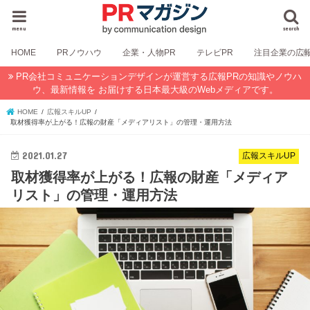
menu
search
HOME
PRノウハウ
企業・人物PR
テレビPR
注目企業の広
PR会社コミュニケーションデザインが運営する広報PRの知識やノウハ
ウ、最新情報を お届けする日本最大級のWebメディアです。
HOME
広報スキルUP
取材獲得率が上がる！広報の財産「メディアリスト」の管理・運用方法
2021.01.27
広報スキルUP
取材獲得率が上がる！広報の財産「メディア
リスト」の管理・運用方法