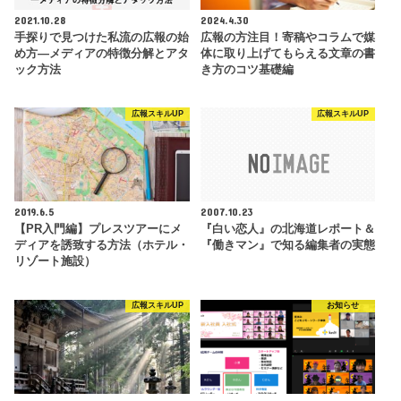
2021.10.28
2024.4.30
手探りで見つけた私流の広報の始
広報の方注目！寄稿やコラムで媒
め方―メディアの特徴分解とアタ
体に取り上げてもらえる文章の書
ック方法
き方のコツ基礎編
広報スキルUP
広報スキルUP
2019.6.5
2007.10.23
【PR入門編】プレスツアーにメ
『白い恋人』の北海道レポート＆
ディアを誘致する方法（ホテル・
『働きマン』で知る編集者の実態
リゾート施設）
広報スキルUP
お知らせ